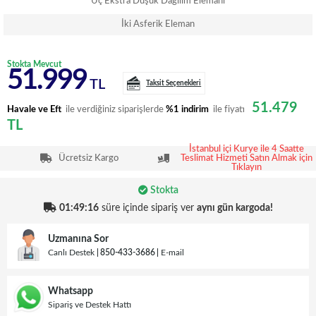
Üç Ekstra Düşük Dağılım Elemanı
İki Asferik Eleman
Stokta Mevcut
51.999
TL
Taksit Seçenekleri
51.479
Havale ve Eft
ile verdiğiniz siparişlerde
%1 indirim
ile fiyatı
TL
İstanbul içi Kurye ile 4 Saatte
Ücretsiz Kargo
Teslimat Hizmeti Satın Almak için
Tıklayın
Stokta
01:49:16
süre içinde sipariş ver
aynı gün kargoda!
Uzmanına Sor
Canlı Destek
850-433-3686
E-mail
Whatsapp
Sipariş ve Destek Hattı