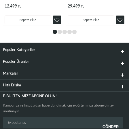
12.499
29.499
TL
TL
Sepete Ekle
Sepete Ekle
Popüler Kategoriler
Popüler Ürünler
Markalar
Hızlı Erişim
E-BÜLTENIMIZE ABONE OLUN!
Kampanya ve fırsatlardan haberdar olmak için e-bültenimize abone olmayı
unutmayın.