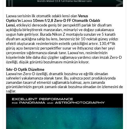
Laowa serisinin ilk otomatik odaklı lensi olan
Venus
Optics'in
Laowa
10mm f/2,8 Zero-D FF Otomatik Odaklı
Lensi,
etkileyici derecede geniş bir perspektifi parlak bir diyafram
açıklığıyla birleştirerek manzaraları, mimariyi ve doğayı yakalamaya
uygun hale getiriyor. Burada Nikon Z montajıyla sunulan ve 5 kanatlı
diyafram açıklığına sahip bu lens, benzersiz bir 10 noktalı güneş yıldızı
efekti oluşturarak resimlerinizin estetik çekiciliğini artırır. 130,4°'lik
görüş açısı benzersiz perspektifler sunar ve ihtiyacınız olan her şeyi
çerçevenize sığdırmanıza olanak tanır. Laowa'nın, resimlerinizin
köşelerinde bile daha düz çizgiler sağlamaya yardımcı olan imzalı Zero-D
özelliği, düşük görüntü bozulmasını mümkün kılıyor.
Sıfır-D Optik Düzeltme
Laowa'nın Zero-D özelliği, dramatik bozulma ve eğrilik olmadan
sahneleri yakalamanıza olanak tanır. Bu, yalnızca post prodüksiyonda
zamandan tasarruf etmenizi sağlamakla kalmaz, aynı zamanda
görüntülerinizin gerçek zamanlı olarak bozulma olmadan ön izlemesini de
sağlar.