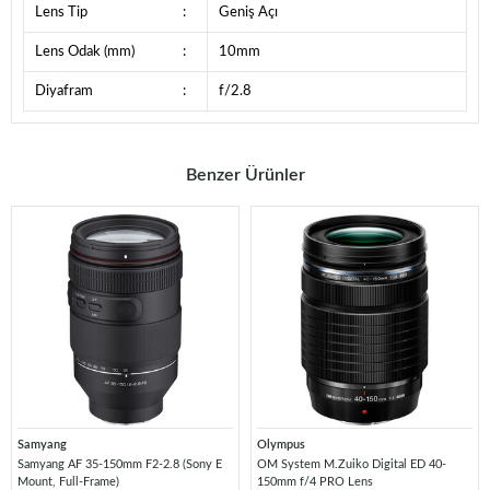
Lens Tip
:
Geniş Açı
Lens Odak (mm)
:
10mm
Diyafram
:
f/2.8
Benzer Ürünler
Samyang
Olympus
Samyang AF 35-150mm F2-2.8 (Sony E
OM System M.Zuiko Digital ED 40-
Mount, Full-Frame)
150mm f/4 PRO Lens