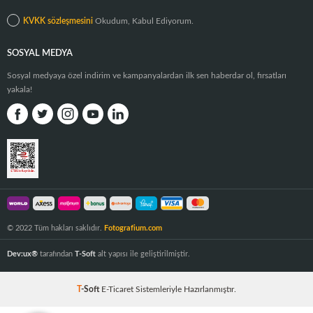
KVKK sözleşmesini
Okudum, Kabul Ediyorum.
SOSYAL MEDYA
Sosyal medyaya özel indirim ve kampanyalardan ilk sen haberdar ol, fırsatları
yakala!
© 2022 Tüm hakları saklıdır.
Fotografium.com
Dev:ux®
tarafından
T-Soft
alt yapısı ile geliştirilmiştir.
T
-Soft
E-Ticaret
Sistemleriyle Hazırlanmıştır.