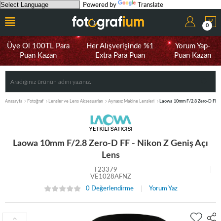
Powered by
Translate
0
Üye Ol 100TL Para
Her Alışverişinde %1
Yorum Yap-
Puan Kazan
Extra Para Puan
Puan Kazan
Anasayfa
Fotoğraf
Lensler ve Lens Aksesuarları
Aynasız Makine Lensleri
Laowa 10mm F/2.8 Zero-D FF - 
Laowa 10mm F/2.8 Zero-D FF - Nikon Z Geniş Açı
Lens
T23379
VE1028AFNZ
0 Değerlendirme
Yorum Yaz