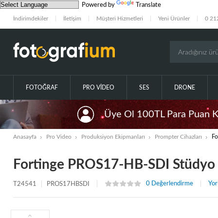
Powered by
Translate
İndirimdekiler
İletişim
Müşteri Hizmetleri
Yeni Ürünler
0 21
FOTOĞRAF
PRO VIDEO
SES
DRONE
Üye Ol 100TL Para Puan 
Anasayfa
Pro Video
Produksiyon Ekipmanları
Prompter Cihazları
Fo
Fortinge PROS17-HB-SDI Stüdyo
0 Değerlendirme
Yor
T24541
PROS17HBSDI