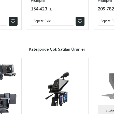
Prompter
Prompter
154.423
209.782
TL
Sepete Ekle
Sepete E
Kategoride Çok Satılan Ürünler
Stoğa