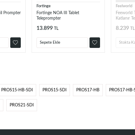
Fortinge
Feelworld
il Prompter
Fortinge NOA III Tablet
Feeworld T
Teleprompter
Katlanır T
13.899
8.239
TL
TL
Sepete Ekle
Stokta K
PROS15-HB-SDI
PROS15-SDI
PROS17-HB
PROS17-HB-
PROS21-SDI