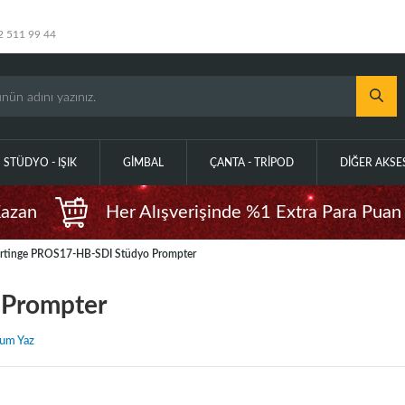
2 511 99 44
STÜDYO - IŞIK
GIMBAL
ÇANTA - TRIPOD
DIĞER AKS
Kazan
Her Alışverişinde %1 Extra Para Puan
rtinge PROS17-HB-SDI Stüdyo Prompter
 Prompter
um Yaz