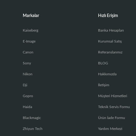
Markalar
Hızlı Erişim
Kaiseberg
Banka Hesapları
E-Image
Kurumsal Satış
Canon
Referanslarımız
Sony
BLOG
Nikon
Hakkımızda
Dji
İletişim
Gopro
Müşteri Hizmetleri
Haida
Teknik Servis Formu
Blackmagic
Ürün İade Formu
Zhiyun Tech
Yardım Merkezi