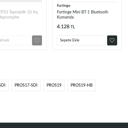
Fortinge
P10 Taşınabilir 10 İnç
Fortinge Mini BT-1 Bluetooth
eleprompter
Kumanda
4.128
TL
almadı
Sepete Ekle
SDI
PROS17-SDI
PROS19
PROS19-HB