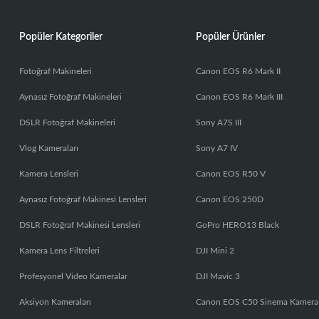
Popüler Kategoriler
Popüler Ürünler
Fotoğraf Makineleri
Canon EOS R6 Mark II
Aynasız Fotoğraf Makineleri
Canon EOS R6 Mark III
DSLR Fotoğraf Makineleri
Sony A7S III
Vlog Kameraları
Sony A7 IV
Kamera Lensleri
Canon EOS R50 V
Aynasız Fotoğraf Makinesi Lensleri
Canon EOS 250D
DSLR Fotoğraf Makinesi Lensleri
GoPro HERO13 Black
Kamera Lens Filtreleri
DJI Mini 2
Profesyonel Video Kameralar
DJI Mavic 3
Aksiyon Kameraları
Canon EOS C50 Sinema Kamera