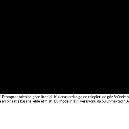
Prompter talebine göre üretildi. Kullanıcılardan gelen talepleri de göz önünde bu
de iyi bir satış başarısı elde etmişti. Bu modelin 19" versiyonu da bulunmaktadır.