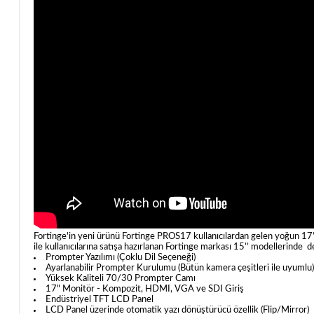
Fortinge'in yeni ürünü Fortinge PROS17 kullanıcılardan gelen yoğun 17’’ 
ile kullanıcılarına satışa hazırlanan Fortinge markası 15’’ modellerinde 
Prompter Yazılımı (Çoklu Dil Seçeneği)
Ayarlanabilir Prompter Kurulumu (Bütün kamera çeşitleri ile uyumlu)
Yüksek Kaliteli 70/30 Prompter Camı
17" Monitör - Kompozit, HDMI, VGA ve SDI Giriş
Endüstriyel TFT LCD Panel
LCD Panel üzerinde otomatik yazı dönüştürücü özellik (Flip/Mirror)