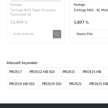
Fortinge
Fortinge
Fortinge NOA Tablet Prompter
Fortinge MIA - XL Mob
Kumandalı Kit
11.999
5.897
TL
TL
Stokta Kalmadı
Sepete Ekle
Alternatif Seçenekler:
PROS17
PROS12-HB-SDI
PROS15
PROS15-HB
PROS19-HB-SDI
PROS19-SDI
PROS21
PROS21-HB