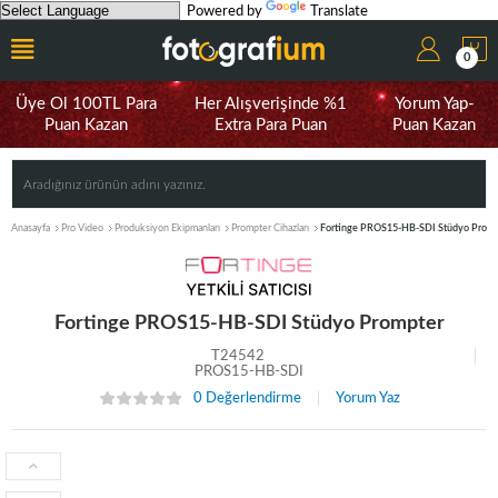
Powered by
Translate
0
Üye Ol 100TL Para
Her Alışverişinde %1
Yorum Yap-
Puan Kazan
Extra Para Puan
Puan Kazan
Anasayfa
Pro Video
Produksiyon Ekipmanları
Prompter Cihazları
Fortinge PROS15-HB-SDI Stüdyo Promp
Fortinge PROS15-HB-SDI Stüdyo Prompter
T24542
PROS15-HB-SDI
0 Değerlendirme
Yorum Yaz