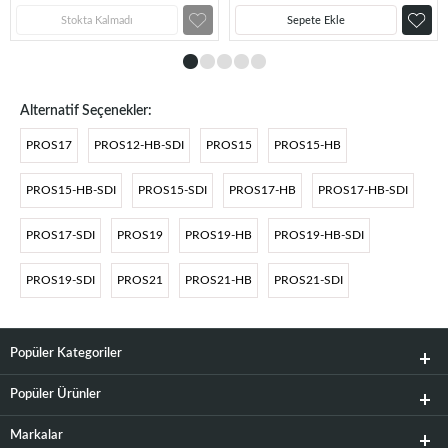
Stokta Kalmadı
Sepete Ekle
Alternatif Seçenekler:
PROS17
PROS12-HB-SDI
PROS15
PROS15-HB
PROS15-HB-SDI
PROS15-SDI
PROS17-HB
PROS17-HB-SDI
PROS17-SDI
PROS19
PROS19-HB
PROS19-HB-SDI
PROS19-SDI
PROS21
PROS21-HB
PROS21-SDI
Popüler Kategoriler
Popüler Ürünler
Markalar