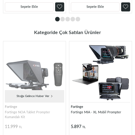
Sepete Ekle
Sepete Ekle
Kategoride Çok Satılan Ürünler
Stoğa Gelince Haber Ver
Fortinge
Fortinge
Fortinge NOA Tablet Prompter
Fortinge MIA - XL Mobil Prompter
Kumandalı Kit
11.999
5.897
TL
TL