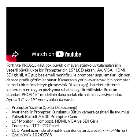
Fortinge PROS15-HB, çok büyük olmayan stüdyo uygulamaları için
yeterli büyüklükte bir Prompter'dır. 15" LCD ekranı, AV, VGA, HDMI,
SDI girişli, AC güç beslemeli monitörü ile prompter uygulamaları için son
derece pratik çözümler sunar. Kameranın yerini ayarlamak için prompter
ile zorlu bir mücadeleye girmezsiniz. Yukarı aşağı hareket ettirerek
kameranızı en uygun pozisyona rahatlıkla getirebilirsiniz.
Bu ürün
standart PROS 15" modelinin daha parlak ekranlı olan versiyonudur.
Ayrıca 17" ve 19" versiyonları da vardır.
Prompter Yazılımı (Çoklu Dil Seçeneği)
Ayarlanabilir Prompter Kurulumu (Bütün kamera çeşitleri ile uyumlu)
Yüksek Kaliteli 70/30 Prompter Camı
15" Monitör - Kompozit, HDMI, VGA ve SDI Giriş
Endüstriyel TFT LCD Panel
LCD Panel üzerinde otomatik yazı dönüştürücü özellik (Flip/Mirror)
Çözünürlük 1024X768