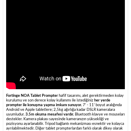
Fortinge NOA Tablet Prompter
hafif tasarımı, alet gerektirmeden kolay
kurulumu ve son derece kolay kullanımı ile istediğiniz
her yerde
prompter ile konuşma yapma imkanı sunuyor.
7' - 11' boyut aralığında
Android ve Apple tabletlere; 2,5kg ağırlığa kadar DSLR kameralara
uyumludur.
3.5m okuma mesafesi vardır.
Bluetooth klavye ve mouseları
destekler. Kamera plakası sayesinde kameranızın yüksekliği ve
pozisyonu ayarlanabilir. Tripod bağlantı mekanizması esnektir ve kolayca
ayrılabilmektedir. Diğer tablet prompterlardan farklı olarak dikey olarak