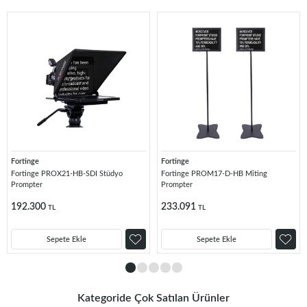
Fortinge
Fortinge
Fortinge PROX21-HB-SDI Stüdyo
Fortinge PROM17-D-HB Miting
Prompter
Prompter
192.300
233.091
TL
TL
Sepete Ekle
Sepete Ekle
Kategoride Çok Satılan Ürünler