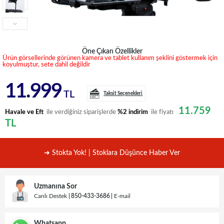
Öne Çıkan Özellikler
Ürün görsellerinde görünen kamera ve tablet kullanım şeklini göstermek için
koyulmuştur, sete dahil değildir
11.999
TL
Taksit Seçenekleri
11.759
Havale ve Eft
ile verdiğiniz siparişlerde
%2 indirim
ile fiyatı
TL
➜ Stokta Yok! | Stoklara Düşünce Haber Ver
Uzmanına Sor
Canlı Destek
850-433-3686
E-mail
Whatsapp