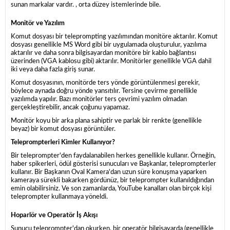
sunan markalar vardır. , orta düzey istemlerinde bile.
Monitör ve Yazılım
Komut dosyası bir teleprompting yazılımından monitöre aktarılır. Komut
dosyası genellikle MS Word gibi bir uygulamada oluşturulur, yazılıma
aktarılır ve daha sonra bilgisayardan monitöre bir kablo bağlantısı
üzerinden (VGA kablosu gibi) aktarılır. Monitörler genellikle VGA dahil
iki veya daha fazla giriş sunar.
Komut dosyasının, monitörde ters yönde görüntülenmesi gerekir,
böylece aynada doğru yönde yansıtılır. Tersine çevirme genellikle
yazılımda yapılır. Bazı monitörler ters çevrimi yazılım olmadan
gerçekleştirebilir, ancak çoğunu yapamaz.
Monitör koyu bir arka plana sahiptir ve parlak bir renkte (genellikle
beyaz) bir komut dosyası görüntüler.
Teleprompterleri Kimler Kullanıyor?
Bir teleprompter'den faydalanabilen herkes genellikle kullanır. Örneğin,
haber spikerleri, ödül gösterisi sunucuları ve Başkanlar, teleprompterler
kullanır. Bir Başkanın Oval Kamera'dan uzun süre konuşma yaparken
kameraya sürekli bakarken gördünüz, bir teleprompter kullanıldığından
emin olabilirsiniz. Ve son zamanlarda, YouTube kanalları olan birçok kişi
teleprompter kullanmaya yöneldi.
Hoparlör ve Operatör İş Akışı
Sunucu teleprompter'dan okurken, bir operatör bilgisayarda (genellikle