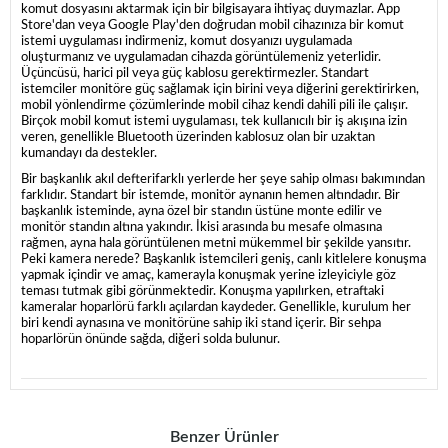
komut dosyasını aktarmak için bir bilgisayara ihtiyaç duymazlar. App
Store'dan veya Google Play'den doğrudan mobil cihazınıza bir komut
istemi uygulaması indirmeniz, komut dosyanızı uygulamada
oluşturmanız ve uygulamadan cihazda görüntülemeniz yeterlidir.
Üçüncüsü, harici pil veya güç kablosu gerektirmezler. Standart
istemciler monitöre güç sağlamak için birini veya diğerini gerektirirken,
mobil yönlendirme çözümlerinde mobil cihaz kendi dahili pili ile çalışır.
Birçok mobil komut istemi uygulaması, tek kullanıcılı bir iş akışına izin
veren, genellikle Bluetooth üzerinden kablosuz olan bir uzaktan
kumandayı da destekler.
Bir başkanlık akıl defterifarklı yerlerde her şeye sahip olması bakımından
farklıdır. Standart bir istemde, monitör aynanın hemen altındadır. Bir
başkanlık isteminde, ayna özel bir standın üstüne monte edilir ve
monitör standın altına yakındır. İkisi arasında bu mesafe olmasına
rağmen, ayna hala görüntülenen metni mükemmel bir şekilde yansıtır.
Peki kamera nerede? Başkanlık istemcileri geniş, canlı kitlelere konuşma
yapmak içindir ve amaç, kamerayla konuşmak yerine izleyiciyle göz
teması tutmak gibi görünmektedir. Konuşma yapılırken, etraftaki
kameralar hoparlörü farklı açılardan kaydeder. Genellikle, kurulum her
biri kendi aynasına ve monitörüne sahip iki stand içerir. Bir sehpa
hoparlörün önünde sağda, diğeri solda bulunur.
Benzer Ürünler