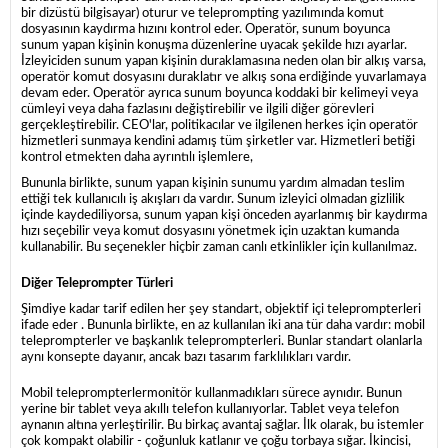
bir dizüstü bilgisayar) oturur ve teleprompting yazılımında komut
dosyasının kaydırma hızını kontrol eder. Operatör, sunum boyunca
sunum yapan kişinin konuşma düzenlerine uyacak şekilde hızı ayarlar.
İzleyiciden sunum yapan kişinin duraklamasına neden olan bir alkış varsa,
operatör komut dosyasını duraklatır ve alkış sona erdiğinde yuvarlamaya
devam eder. Operatör ayrıca sunum boyunca koddaki bir kelimeyi veya
cümleyi veya daha fazlasını değiştirebilir ve ilgili diğer görevleri
gerçekleştirebilir. CEO'lar, politikacılar ve ilgilenen herkes için operatör
hizmetleri sunmaya kendini adamış tüm şirketler var. Hizmetleri betiği
kontrol etmekten daha ayrıntılı işlemlere,
Bununla birlikte, sunum yapan kişinin sunumu yardım almadan teslim
ettiği tek kullanıcılı iş akışları da vardır. Sunum izleyici olmadan gizlilik
içinde kaydediliyorsa, sunum yapan kişi önceden ayarlanmış bir kaydırma
hızı seçebilir veya komut dosyasını yönetmek için uzaktan kumanda
kullanabilir. Bu seçenekler hiçbir zaman canlı etkinlikler için kullanılmaz.
Diğer Teleprompter Türleri
Şimdiye kadar tarif edilen her şey standart, objektif içi teleprompterleri
ifade eder . Bununla birlikte, en az kullanılan iki ana tür daha vardır: mobil
teleprompterler ve başkanlık teleprompterleri. Bunlar standart olanlarla
aynı konsepte dayanır, ancak bazı tasarım farklılıkları vardır.
Mobil teleprompterlermonitör kullanmadıkları sürece aynıdır. Bunun
yerine bir tablet veya akıllı telefon kullanıyorlar. Tablet veya telefon
aynanın altına yerleştirilir. Bu birkaç avantaj sağlar. İlk olarak, bu istemler
çok kompakt olabilir - çoğunluk katlanır ve çoğu torbaya sığar. İkincisi,