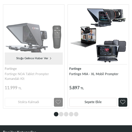
Stoğa Gelince Haber Ver
Fortinge
Fortinge
Fortinge NOA Tablet Prompter
Fortinge MIA - XL Mobil Prompter
Kumandalı Kit
11.999
5.897
TL
TL
Stokta Kalmadı
Sepete Ekle