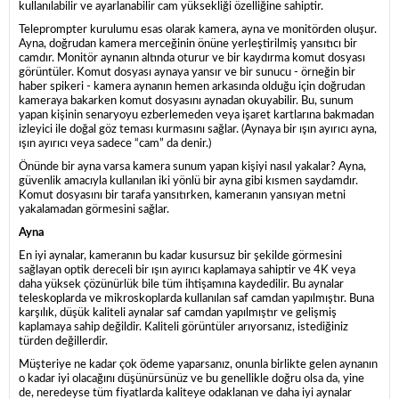
kullanılabilir ve ayarlanabilir cam yüksekliği özelliğine sahiptir.
Teleprompter kurulumu esas olarak kamera, ayna ve monitörden oluşur.
Ayna, doğrudan kamera merceğinin önüne yerleştirilmiş yansıtıcı bir
camdır. Monitör aynanın altında oturur ve bir kaydırma komut dosyası
görüntüler. Komut dosyası aynaya yansır ve bir sunucu - örneğin bir
haber spikeri - kamera aynanın hemen arkasında olduğu için doğrudan
kameraya bakarken komut dosyasını aynadan okuyabilir. Bu, sunum
yapan kişinin senaryoyu ezberlemeden veya işaret kartlarına bakmadan
izleyici ile doğal göz teması kurmasını sağlar. (Aynaya bir ışın ayırıcı ayna,
ışın ayırıcı veya sadece “cam” da denir.)
Önünde bir ayna varsa kamera sunum yapan kişiyi nasıl yakalar? Ayna,
güvenlik amacıyla kullanılan iki yönlü bir ayna gibi kısmen saydamdır.
Komut dosyasını bir tarafa yansıtırken, kameranın yansıyan metni
yakalamadan görmesini sağlar.
Ayna
En iyi aynalar, kameranın bu kadar kusursuz bir şekilde görmesini
sağlayan optik dereceli bir ışın ayırıcı kaplamaya sahiptir ve 4K veya
daha yüksek çözünürlük bile tüm ihtişamına kaydedilir. Bu aynalar
teleskoplarda ve mikroskoplarda kullanılan saf camdan yapılmıştır. Buna
karşılık, düşük kaliteli aynalar saf camdan yapılmıştır ve gelişmiş
kaplamaya sahip değildir. Kaliteli görüntüler arıyorsanız, istediğiniz
türden değillerdir.
Müşteriye ne kadar çok ödeme yaparsanız, onunla birlikte gelen aynanın
o kadar iyi olacağını düşünürsünüz ve bu genellikle doğru olsa da, yine
de, neredeyse tüm fiyatlarda kaliteye odaklanan ve daha iyi aynalar