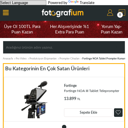
Powered by
Translate
0
Üye Ol 100TL Para
Her Alışverişinde %1
Yorum Yap-
Puan Kazan
Extra Para Puan
Puan Kazan
Anasayfa
Pro Video
Produksiyon Ekipmanları
Prompter Cihazları
Fortinge NOA Tablet Prompter Kumandal
Bu Kategorinin En Çok Satan Ürünleri
Fortinge
Fortinge NOA III Tablet Teleprompter
13.899
TL
Sepete Ekle