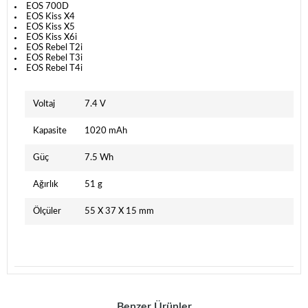
EOS 700D
EOS Kiss X4
EOS Kiss X5
EOS Kiss X6i
EOS Rebel T2i
EOS Rebel T3i
EOS Rebel T4i
Voltaj
7.4 V
Kapasite
1020 mAh
Güç
7.5 Wh
Ağırlık
51 g
Ölçüler
55 X 37 X 15 mm
Benzer Ürünler