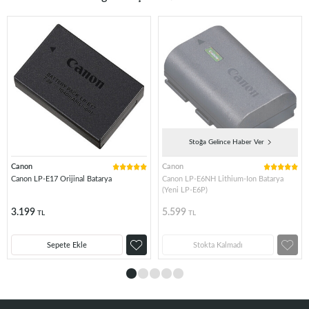
Stoğa Gelince Haber Ver
Canon
Canon
Canon LP-E17 Orijinal Batarya
Canon LP-E6NH Lithium-Ion Batarya
(Yeni LP-E6P)
3.199
5.599
TL
TL
Sepete Ekle
Stokta Kalmadı