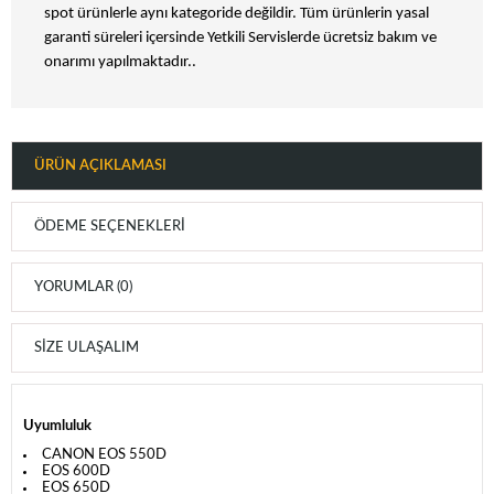
spot ürünlerle aynı kategoride değildir. Tüm ürünlerin yasal
garanti süreleri içersinde Yetkili Servislerde ücretsiz bakım ve
onarımı yapılmaktadır..
ÜRÜN AÇIKLAMASI
ÖDEME SEÇENEKLERI
YORUMLAR (0)
SIZE ULAŞALIM
Uyumluluk
CANON EOS 550D
EOS 600D
EOS 650D