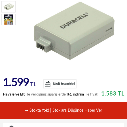
1.599
TL
Taksit Seçenekleri
1.583
TL
Havale ve Eft
ile verdiğiniz siparişlerde
%1 indirim
ile fiyatı
➜ Stokta Yok! | Stoklara Düşünce Haber Ver