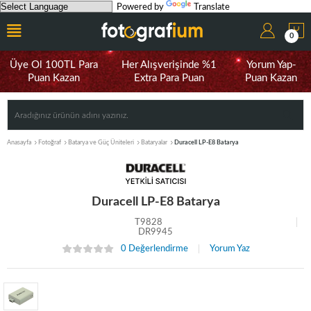
Powered by
Translate
0
Üye Ol 100TL Para
Her Alışverişinde %1
Yorum Yap-
Puan Kazan
Extra Para Puan
Puan Kazan
Anasayfa
Fotoğraf
Batarya ve Güç Üniteleri
Bataryalar
Duracell LP-E8 Batarya
Duracell LP-E8 Batarya
T9828
DR9945
0 Değerlendirme
Yorum Yaz