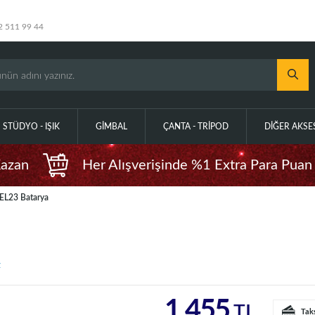
2 511 99 44
STÜDYO - IŞIK
GIMBAL
ÇANTA - TRIPOD
DIĞER AKS
Kazan
Her Alışverişinde %1 Extra Para Puan
-EL23 Batarya
z
1.455
TL
Tak