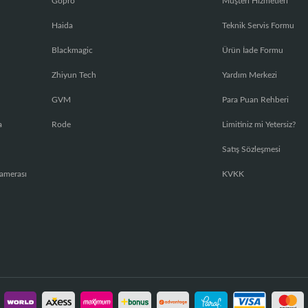
Gopro
Müşteri Hizmetleri
Haida
Teknik Servis Formu
Blackmagic
Ürün İade Formu
Zhiyun Tech
Yardım Merkezi
GVM
Para Puan Rehberi
a
Rode
Limitiniz mi Yetersiz?
Satış Sözleşmesi
amerası
KVKK