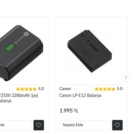
5.0
Canon
5.0
FZ100 2280mAh Şarj
Canon LP-E12 Batarya
Batarya
1.995
TL
kle
Sepete Ekle