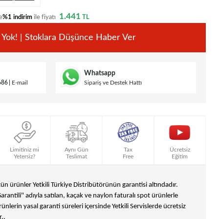
1.441
e
%1 indirim
ile fiyatı
TL
 Yok! | Stoklara Düşünce Haber Ver
Whatsapp
686
E-mail
Sipariş ve Destek Hattı
Limitiniz mi
Aynı Gün
Tax
Ücretsiz
Yetersiz?
Teslimat
Free
Eğitim
n ürünler Yetkili Türkiye Distribütörünün garantisi altındadır.
Garantili" adıyla satılan, kaçak ve naylon faturalı spot ürünlerle
ünlerin yasal garanti süreleri içersinde Yetkili Servislerde ücretsiz
..