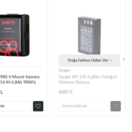
Stoğa Gelince Haber Ver
Sanger
M98S V Mount Kamera
Sanger NP-140 Fujifilm Fotoğraf
 (14.4V 6.8Ah 98Wh)
Makinesi Batarya
660
TL
TL
kle
Stokta Kalmadı