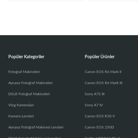
Popüler Kategoriler
Popüler Ürünler
Fotoğraf Makineleri
Canon EOS R6 Mark II
Aynasız Fotoğraf Makineleri
Canon EOS R6 Mark III
DSLR Fotoğraf Makineleri
Sony A7S III
Vlog Kameraları
Sony A7 IV
Kamera Lensleri
Canon EOS R50 V
Aynasız Fotoğraf Makinesi Lensleri
Canon EOS 250D