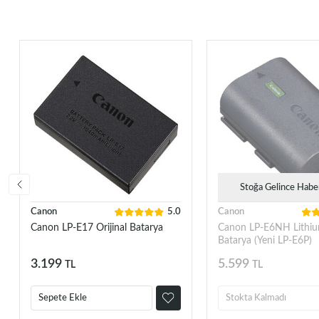
Stoğa Gelince Habe
Canon
5.0
Canon
Canon LP-E17 Orijinal Batarya
Canon LP-E6NH Lithiu
Batarya (Yeni LP-E6P)
3.199
5.599
TL
TL
Sepete Ekle
Stokta Kalmadı