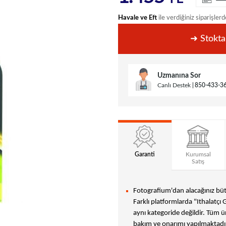
Havale ve Eft
ile verdiğiniz siparişlerd
➜ Stokta
Uzmanına Sor
Canlı Destek
850-433-3
Garanti
Kurumsal
Satış
Fotografium'dan alacağınız bütü
Farklı platformlarda "Ithalatçı 
aynı kategoride değildir. Tüm ür
bakım ve onarımı yapılmaktadır