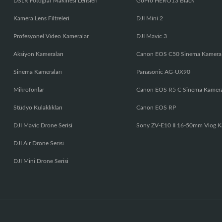
DSLR Fotoğraf Makinesi Lensleri
GoPro HERO13 Black
Kamera Lens Filtreleri
DJI Mini 2
Profesyonel Video Kameralar
DJI Mavic 3
Aksiyon Kameraları
Canon EOS C50 Sinema Kamera
Sinema Kameraları
Panasonic AG-UX90
Mikrofonlar
Canon EOS R5 C Sinema Kamer
Stüdyo Kulaklıkları
Canon EOS RP
DJI Mavic Drone Serisi
Sony ZV-E10 II 16-50mm Vlog K
DJI Air Drone Serisi
DJI Mini Drone Serisi