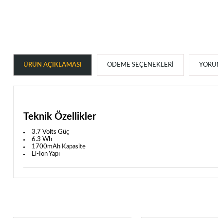
ÜRÜN AÇIKLAMASI
ÖDEME SEÇENEKLERI
YORUM
Teknik Özellikler
3.7 Volts Güç
6.3 Wh
1700mAh Kapasite
Li-Ion Yapı