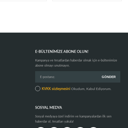
E-BÜLTENIMIZE ABONE OLUN!
Kampanya ve fırsatlardan haberdar olmak için e-bültenimize
abone olmayı unutmayın.
KVKK sözleşmesini
Okudum, Kabul Ediyorum.
SOSYAL MEDYA
Sosyal medyaya özel indirim ve kampanyalardan ilk sen
haberdar ol, fırsatları yakala!