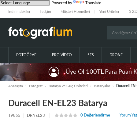
Powered by
Translate
İndirimdekiler
İletişim
Müşteri Hizmetleri
Yeni Ürünler
0 21
FOTOĞRAF
PRO VIDEO
SES
DRONE
Üye Ol 100TL Para Puan 
Anasayfa
Fotoğraf
Batarya ve Güç Üniteleri
Bataryalar
Duracell EN
Duracell EN-EL23 Batarya
0 Değerlendirme
Yorum Ya
T9855
DRNEL23