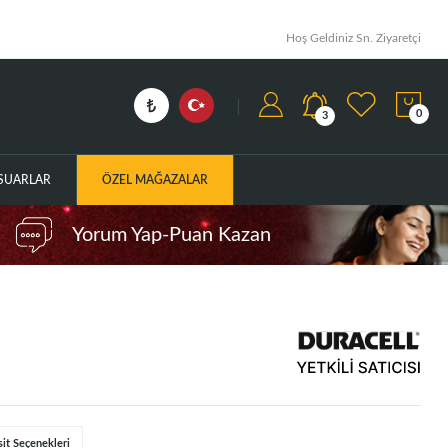
Hoş Geldiniz Sn. Ziyaretçi
0
3
ESUARLAR
ÖZEL MAĞAZALAR
Yorum Yap-Puan Kazan
sit Seçenekleri