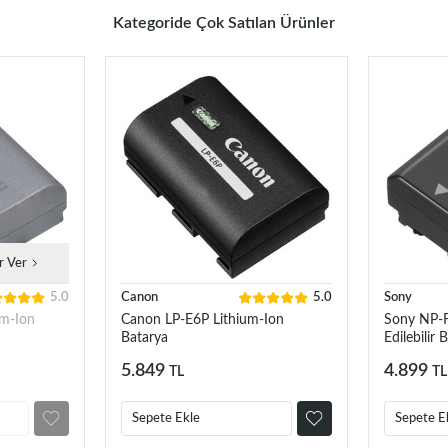
Kategoride Çok Satılan Ürünler
r Ver
5.0
Canon
5.0
Sony
m-Ion
Canon LP-E6P Lithium-Ion
Sony NP-
Batarya
Edilebilir 
5.849
4.899
TL
TL
Sepete Ekle
Sepete E