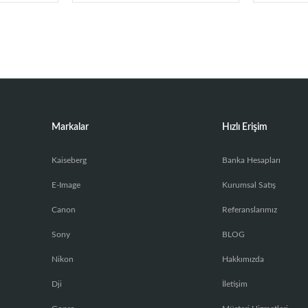
Markalar
Hızlı Erişim
Kaiseberg
Banka Hesapları
E-Image
Kurumsal Satış
Canon
Referanslarımız
Sony
BLOG
Nikon
Hakkımızda
Dji
İletişim