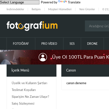
Powered by
Translate
İndirimdekiler
İletişim
Müşteri Hizmetleri
Yeni Ürünler
0 21
FOTOĞRAF
PRO VIDEO
SES
DRONE
Üye Ol 100TL Para Puan 
İçerik Menü
Canon
Üyelik ve Kullanm Şartları
canon deneme
Teslimat Koşulları
Siparişim Ne Zaman Ulaşır?
Satış Sözleşmesi