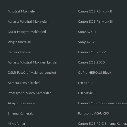
Fotoğraf Makineleri
Canon EOS R6 Mark II
Aynasız Fotoğraf Makineleri
Canon EOS R6 Mark III
DSLR Fotoğraf Makineleri
Sony A7S III
Vlog Kameraları
Sony A7 IV
Kamera Lensleri
Canon EOS R50 V
Aynasız Fotoğraf Makinesi Lensleri
Canon EOS 250D
DSLR Fotoğraf Makinesi Lensleri
GoPro HERO13 Black
Kamera Lens Filtreleri
DJI Mini 2
Profesyonel Video Kameralar
DJI Mavic 3
Aksiyon Kameraları
Canon EOS C50 Sinema Kamera
Sinema Kameraları
Panasonic AG-UX90
Mikrofonlar
Canon EOS R5 C Sinema Kamer