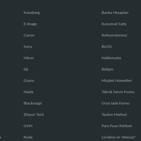
Kaiseberg
Banka Hesapları
E-Image
Kurumsal Satış
Canon
Referanslarımız
Sony
BLOG
Nikon
Hakkımızda
Dji
İletişim
Gopro
Müşteri Hizmetleri
Haida
Teknik Servis Formu
Blackmagic
Ürün İade Formu
Zhiyun Tech
Yardım Merkezi
GVM
Para Puan Rehberi
a
Rode
Limitiniz mi Yetersiz?