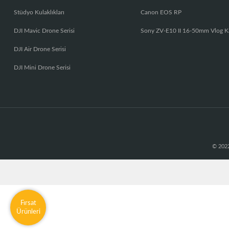
Stüdyo Kulaklıkları
Canon EOS RP
DJI Mavic Drone Serisi
Sony ZV-E10 II 16-50mm Vlog K
DJI Air Drone Serisi
DJI Mini Drone Serisi
© 2022
Fırsat
Ürünleri