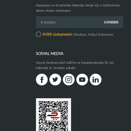
Kampanya ve fırsatlardan haberdar olmak için e-bültenimize
abone olmayı unutmayın.
KVKK sözleşmesini
Okudum, Kabul Ediyorum.
SOSYAL MEDYA
Sosyal medyaya özel indirim ve kampanyalardan ilk sen
haberdar ol, fırsatları yakala!