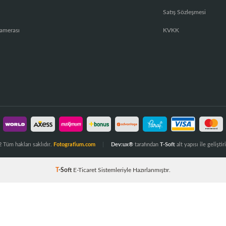
Satış Sözleşmesi
amerası
KVKK
 Tüm hakları saklıdır.
Fotografium.com
Dev:ux®
tarafından
T-Soft
alt yapısı ile geliştiri
T
-Soft
E-Ticaret
Sistemleriyle Hazırlanmıştır.