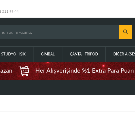
2 511 99 44
STÜDYO - IŞIK
GIMBAL
ÇANTA - TRIPOD
DIĞER AKS
Kazan
Her Alışverişinde %1 Extra Para Puan