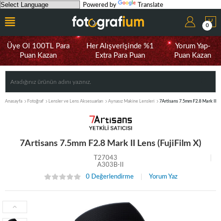
Powered by
Translate
0
Üye Ol 100TL Para
Her Alışverişinde %1
Yorum Yap-
Puan Kazan
Extra Para Puan
Puan Kazan
Anasayfa
Fotoğraf
Lensler ve Lens Aksesuarları
Aynasız Makine Lensleri
7Artisans 7.5mm F2.8 Mark II Le
7Artisans 7.5mm F2.8 Mark II Lens (FujiFilm X)
T27043
A303B-II
0 Değerlendirme
Yorum Yaz