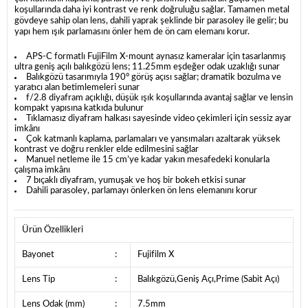
koşullarında daha iyi kontrast ve renk doğruluğu sağlar. Tamamen metal
gövdeye sahip olan lens, dahili yaprak şeklinde bir parasoley ile gelir; bu
yapı hem ışık parlamasını önler hem de ön cam elemanı korur.
APS-C formatlı FujiFilm X-mount aynasız kameralar için tasarlanmış
ultra geniş açılı balıkgözü lens; 11.25mm eşdeğer odak uzaklığı sunar
Balıkgözü tasarımıyla 190° görüş açısı sağlar; dramatik bozulma ve
yaratıcı alan betimlemeleri sunar
f/2.8 diyafram açıklığı, düşük ışık koşullarında avantaj sağlar ve lensin
kompakt yapısına katkıda bulunur
Tıklamasız diyafram halkası sayesinde video çekimleri için sessiz ayar
imkânı
Çok katmanlı kaplama, parlamaları ve yansımaları azaltarak yüksek
kontrast ve doğru renkler elde edilmesini sağlar
Manuel netleme ile 15 cm’ye kadar yakın mesafedeki konularla
çalışma imkânı
7 bıçaklı diyafram, yumuşak ve hoş bir bokeh etkisi sunar
Dahili parasoley, parlamayı önlerken ön lens elemanını korur
Ürün Özellikleri
Bayonet
:
Fujifilm X
Lens Tip
:
Balıkgözü,Geniş Açı,Prime (Sabit Açı)
Lens Odak (mm)
:
7.5mm