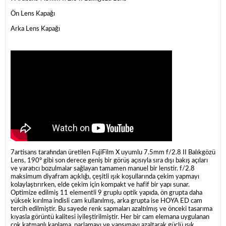
Ön Lens Kapağı
Arka Lens Kapağı
7artisans tarafından üretilen FujiFilm X uyumlu 7.5mm f/2.8 II Balıkgözü
Lens, 190° gibi son derece geniş bir görüş açısıyla sıra dışı bakış açıları
ve yaratıcı bozulmalar sağlayan tamamen manuel bir lenstir. f/2.8
maksimum diyafram açıklığı, çeşitli ışık koşullarında çekim yapmayı
kolaylaştırırken, elde çekim için kompakt ve hafif bir yapı sunar.
Optimize edilmiş 11 elementli 9 gruplu optik yapıda, ön grupta daha
yüksek kırılma indisli cam kullanılmış, arka grupta ise HOYA ED cam
tercih edilmiştir. Bu sayede renk sapmaları azaltılmış ve önceki tasarıma
kıyasla görüntü kalitesi iyileştirilmiştir. Her bir cam elemana uygulanan
çok katmanlı kaplama, parlamayı ve yansımayı azaltarak güçlü ışık