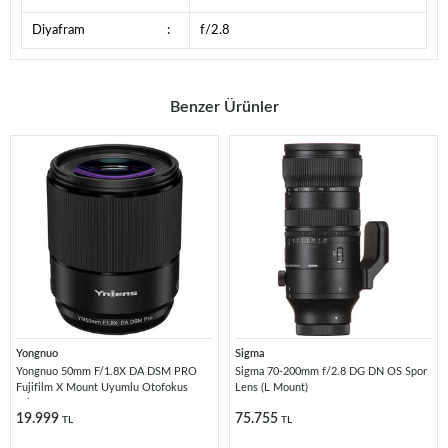
Diyafram
:
f/2.8
Benzer Ürünler
Yongnuo
Sigma
Yongnuo 50mm F/1.8X DA DSM PRO
Sigma 70-200mm f/2.8 DG DN OS Spor
Fujifilm X Mount Uyumlu Otofokus
Lens (L Mount)
Prime Lens
19.999
75.755
TL
TL