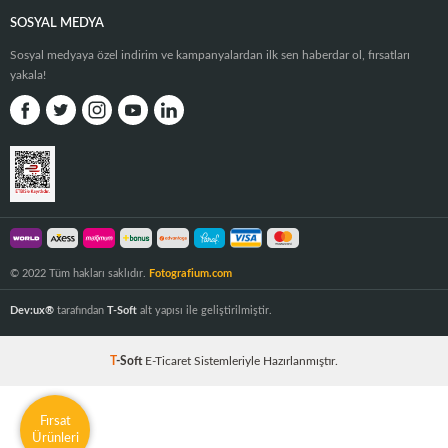
SOSYAL MEDYA
Sosyal medyaya özel indirim ve kampanyalardan ilk sen haberdar ol, fırsatları
yakala!
© 2022 Tüm hakları saklıdır.
Fotografium.com
Dev:ux®
tarafından
T-Soft
alt yapısı ile geliştirilmiştir.
T
-Soft
E-Ticaret
Sistemleriyle Hazırlanmıştır.
Fırsat
Ürünleri