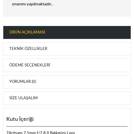
onarımı yapılmaktadır..
ÜRÜN AÇIKLAMASI
TEKNIK ÖZELLIKLER
ÖDEME SEÇENEKLERI
YORUMLAR (0)
SIZE ULAŞALIM
Kutu İçeriği
7Artisans 7.5mm f/2.8 II Balıkgözü Lens