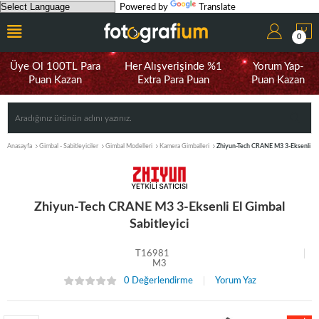
Powered by
Translate
0
Üye Ol 100TL Para
Her Alışverişinde %1
Yorum Yap-
Puan Kazan
Extra Para Puan
Puan Kazan
Anasayfa
Gimbal - Sabitleyiciler
Gimbal Modelleri
Kamera Gimballeri
Zhiyun-Tech CRANE M3 3-Eksenli El G
Zhiyun-Tech CRANE M3 3-Eksenli El Gimbal
Sabitleyici
T16981
M3
0 Değerlendirme
Yorum Yaz