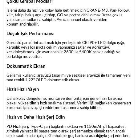
Çoklu Gimbal Modları
İşlemi daha da hızlı ve kolay hale getirmek için CRANE-M3, Pan-Follow,
kilit, takip, bakış açısı, girdap, GO ve portre dahil olmak üzere çoklu
yalpalama modlarına sahiptir. Ayrıca manuel olarak yeniden
konumlandırılabilir.
Düşük Işık Performansı
Görüntü parazitini azaltmak için yerleşik bir CRI 90+ LED dolgu ışığı,
karanlık veya loş ışıkta çekim yapmanızı sağlar ve görüntüyü
keskinleştirmek için ayarlanabilir 2600 ila 5400K renk sıcaklığı ve
parlaklığı mevcuttur.
Dokunmatik Ekran
Gelişmiş kullanıcı arayüzü tasarımı ve sezgisel arayüzü ile tamamen yeni
tam renkli 1,22" OLED dokunmatik ekran.
Hızlı Hızlı Yayın
Daha kolay dengeleme, montaj ve demontaj için genel hızlı bırakma
plakalı yükseltilmiş hızlı bırakma sistemi. Verimliliği sağlarken kameraları
korumak için avuç içi reddetme tasarımına sahip kilitler.
Hızlı ve Daha Hızlı Şarj Edin
PD Hızlı Şarj, Type-C şarj bağlantı noktası ve 1150mAh pil kapasitesi,
gimbalı yalnızca iki saatte tam olarak şarj etmenize olanak tanır, ancak
sekiz saate kadar çalışır. Gimbalı bir güç bankası aracılığıyla şarj ederken