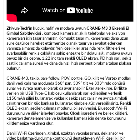
Zhiyun-Tech'in
küçük, hafif ve modaya uygun
CRANE-M3 3 Eksenli El
Gimbal Sabitleyicisi
, kompakt kameralar, akıllı telefonlar ve aksiyon
kameraları için tasarlanmıştır. Kompakt tasarım, kameranızı daha uzun
süre özgürce hareket ettirmenize olanak tanır ve seyahat ederken
yanınıza almanız da kolaydır. Yeni özellikler arasında renk filtreleri ve
ayarlanabilir renk sıcaklığına sahip entegre bir dolgu ışığı, modaya uygun
beyaz bir dış cephe, 1,22 inç tam renkli OLED ekran, PD hızlı şarj, sekiz
saatlik çalışma süresi ve daha da hızlı hızlı serbest bırakma taban plakası
bulunur.
CRANE-M3, takip, pan-follow, POV, portre, GO, kilit ve Vortex modları
dahil yedi çalışma modunda 360° pan, 309° tilt ve 333° rulo dönüşü
sunar ve ayrıca manuel olarak da ayarlanabilir Eğer gerekirse. Birlikte
verilen bir USB Type-C kablosu kullanılarak şarj edilebilen yerleşik
1150mAh pilini kullanarak yaklaşık sekiz saat çalışır ve ayrıca gimbali
çalıştırırken bir güç bankası kullanarak gimbale güç verebilirsiniz. Renkli
OLED ekran, seçilen çalışma modunu, pil seviyesini, Bluetooth/Wi-Fi
durumunu ve diğer işlevleri onaylar. Ölçek işaretleri ve bellek kilitleri,
kamerayı dengelemenize ve kullanılan kamera için denge konumunu
kilitlemenize yardımcı olur.
Dahili Wi-Fi üzerinden, gimbal, uzaktan yakınlaştırma, deklanşör ve
video başlatma/durdurma kontrolünü destekleyen Wi-Fi özellikli bir