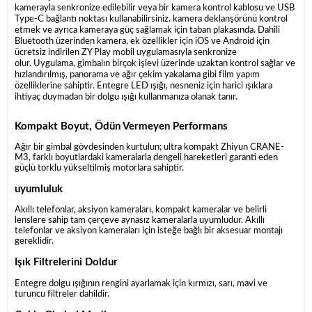
kamerayla senkronize edilebilir veya bir kamera kontrol kablosu ve USB
Type-C bağlantı noktası kullanabilirsiniz. kamera deklanşörünü kontrol
etmek ve ayrıca kameraya güç sağlamak için taban plakasında. Dahili
Bluetooth üzerinden kamera, ek özellikler için iOS ve Android için
ücretsiz indirilen ZY Play mobil uygulamasıyla senkronize
olur. Uygulama, gimbalın birçok işlevi üzerinde uzaktan kontrol sağlar ve
hızlandırılmış, panorama ve ağır çekim yakalama gibi film yapım
özelliklerine sahiptir. Entegre LED ışığı, nesneniz için harici ışıklara
ihtiyaç duymadan bir dolgu ışığı kullanmanıza olanak tanır.
Kompakt Boyut, Ödün Vermeyen Performans
Ağır bir gimbal gövdesinden kurtulun; ultra kompakt Zhiyun CRANE-
M3, farklı boyutlardaki kameralarla dengeli hareketleri garanti eden
güçlü torklu yükseltilmiş motorlara sahiptir.
uyumluluk
Akıllı telefonlar, aksiyon kameraları, kompakt kameralar ve belirli
lenslere sahip tam çerçeve aynasız kameralarla uyumludur. Akıllı
telefonlar ve aksiyon kameraları için isteğe bağlı bir aksesuar montajı
gereklidir.
Işık Filtrelerini Doldur
Entegre dolgu ışığının rengini ayarlamak için kırmızı, sarı, mavi ve
turuncu filtreler dahildir.