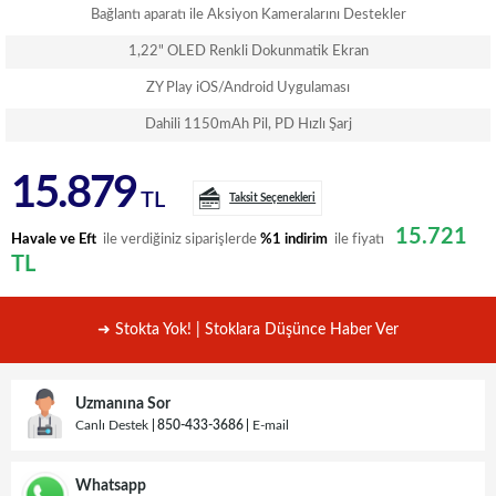
Bağlantı aparatı ile Aksiyon Kameralarını Destekler
1,22" OLED Renkli Dokunmatik Ekran
ZY Play iOS/Android Uygulaması
Dahili 1150mAh Pil, PD Hızlı Şarj
15.879
TL
Taksit Seçenekleri
15.721
Havale ve Eft
ile verdiğiniz siparişlerde
%1 indirim
ile fiyatı
TL
➜ Stokta Yok! | Stoklara Düşünce Haber Ver
Uzmanına Sor
Canlı Destek
850-433-3686
E-mail
Whatsapp