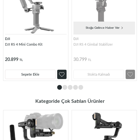
Stoğa Gelince Haber Ver
DJI
DJI
DJI RS 4 Mini Combo Kit
DJI RS 4 Gimbal Stabilizer
20.899
30.799
TL
TL
Sepete Ekle
Stokta Kalmadı
Kategoride Çok Satılan Ürünler