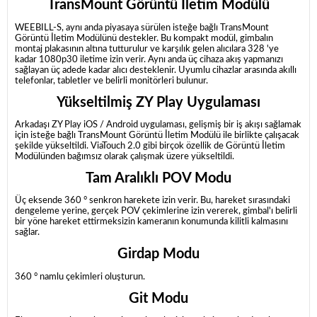
TransMount Görüntü İletim Modülü
WEEBILL-S, aynı anda piyasaya sürülen isteğe bağlı TransMount
Görüntü İletim Modülünü destekler. Bu kompakt modül, gimbalın
montaj plakasının altına tutturulur ve karşılık gelen alıcılara 328 'ye
kadar 1080p30 iletime izin verir. Aynı anda üç cihaza akış yapmanızı
sağlayan üç adede kadar alıcı desteklenir. Uyumlu cihazlar arasında akıllı
telefonlar, tabletler ve belirli monitörleri bulunur.
Yükseltilmiş ZY Play Uygulaması
Arkadaşı ZY Play iOS / Android uygulaması, gelişmiş bir iş akışı sağlamak
için isteğe bağlı TransMount Görüntü İletim Modülü ile birlikte çalışacak
şekilde yükseltildi. ViaTouch 2.0 gibi birçok özellik de Görüntü İletim
Modülünden bağımsız olarak çalışmak üzere yükseltildi.
Tam Aralıklı POV Modu
Üç eksende 360 ° senkron harekete izin verir. Bu, hareket sırasındaki
dengeleme yerine, gerçek POV çekimlerine izin vererek, gimbal'ı belirli
bir yöne hareket ettirmeksizin kameranın konumunda kilitli kalmasını
sağlar.
Girdap Modu
360 ° namlu çekimleri oluşturun.
Git Modu