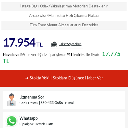
İsteğe Bağlı Odak/Yakınlaştırma Motorları Desteklenir
Arca Swiss/Manfrotto Hızlı Çıkarma Plakası
Tüm TransMount Aksesuarlarını Destekler
17.954
TL
Taksit Seçenekleri
17.775
Havale ve Eft
ile verdiğiniz siparişlerde
%1 indirim
ile fiyatı
TL
➜ Stokta Yok! | Stoklara Düşünce Haber Ver
Uzmanına Sor
Canlı Destek
850-433-3686
E-mail
Whatsapp
Sipariş ve Destek Hattı