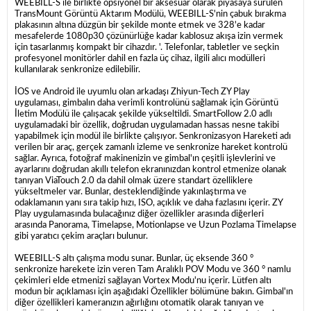
WEEBILL-S ile birlikte opsiyonel bir aksesuar olarak piyasaya sürülen
TransMount Görüntü Aktarım Modülü, WEEBILL-S'nin çabuk bırakma
plakasının altına düzgün bir şekilde monte etmek ve 328'e kadar
mesafelerde 1080p30 çözünürlüğe kadar kablosuz akışa izin vermek
için tasarlanmış kompakt bir cihazdır. '. Telefonlar, tabletler ve seçkin
profesyonel monitörler dahil en fazla üç cihaz, ilgili alıcı modülleri
kullanılarak senkronize edilebilir.
İOS ve Android ile uyumlu olan arkadaşı Zhiyun-Tech ZY Play
uygulaması, gimbalın daha verimli kontrolünü sağlamak için Görüntü
İletim Modülü ile çalışacak şekilde yükseltildi. SmartFollow 2.0 adlı
uygulamadaki bir özellik, doğrudan uygulamadan hassas nesne takibi
yapabilmek için modül ile birlikte çalışıyor. Senkronizasyon Hareketi adı
verilen bir araç, gerçek zamanlı izleme ve senkronize hareket kontrolü
sağlar. Ayrıca, fotoğraf makinenizin ve gimbal'ın çeşitli işlevlerini ve
ayarlarını doğrudan akıllı telefon ekranınızdan kontrol etmenize olanak
tanıyan ViaTouch 2.0 da dahil olmak üzere standart özelliklere
yükseltmeler var. Bunlar, desteklendiğinde yakınlaştırma ve
odaklamanın yanı sıra takip hızı, ISO, açıklık ve daha fazlasını içerir. ZY
Play uygulamasında bulacağınız diğer özellikler arasında diğerleri
arasında Panorama, Timelapse, Motionlapse ve Uzun Pozlama Timelapse
gibi yaratıcı çekim araçları bulunur.
WEEBILL-S altı çalışma modu sunar. Bunlar, üç eksende 360 °
senkronize harekete izin veren Tam Aralıklı POV Modu ve 360 ° namlu
çekimleri elde etmenizi sağlayan Vortex Modu'nu içerir. Lütfen altı
modun bir açıklaması için aşağıdaki Özellikler bölümüne bakın. Gimbal'ın
diğer özellikleri kameranızın ağırlığını otomatik olarak tanıyan ve