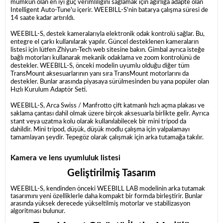
mümkün olan en iyi güç verimliliğini sağlamak için ağırlığa adapte olan
Intelligent Auto-Tune'u içerir. WEEBILL-S'nin batarya çalışma süresi de
14 saate kadar artırıldı.
WEEBILL-S, destek kameralarıyla elektronik odak kontrolü sağlar. Bu,
entegre el çarkı kullanılarak yapılır. Güncel desteklenen kameraların
listesi için lütfen Zhiyun-Tech web sitesine bakın. Gimbal ayrıca isteğe
bağlı motorları kullanarak mekanik odaklama ve zoom kontrolünü de
destekler. WEEBILL-S, önceki modelin uyumlu olduğu diğer tüm
TransMount aksesuarlarının yanı sıra TransMount motorlarını da
destekler. Bunlar arasında piyasaya sürülmesinden bu yana popüler olan
Hızlı Kurulum Adaptör Seti.
WEEBILL-S, Arca Swiss / Manfrotto çift katmanlı hızlı açma plakası ve
saklama çantası dahil olmak üzere birçok aksesuarla birlikte gelir. Ayrıca
stant veya uzatma kolu olarak kullanılabilecek bir mini tripod da
dahildir. Mini tripod, düşük, düşük modlu çalışma için yalpalamayı
tamamlayan şeydir. Tepegöz olarak çalışmak için arka tutamağa takılır.
Kamera ve lens uyumluluk listesi
Geliştirilmiş Tasarım
WEEBILL-S, kendinden önceki WEEBILL LAB modelinin arka tutamak
tasarımını yeni özelliklerle daha kompakt bir formda birleştirir. Bunlar
arasında yüksek derecede yükseltilmiş motorlar ve stabilizasyon
algoritması bulunur.