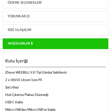
ÖDEME SEÇENEKLERI
YORUMLAR (2)
SIZE ULAŞALIM
AKSESUARLAR ⮯
Kutu İçeriği
Zhiyun WEEBILL-S El Tipi Gimbal Sabitleyici
2 x 18650 Lityum İyon Pil
Şarj cihazı
Hızlı Çıkarma Plakası Düzeneği
USB C Kablo
Mikro USB'den Mikro USB'ye Kablo