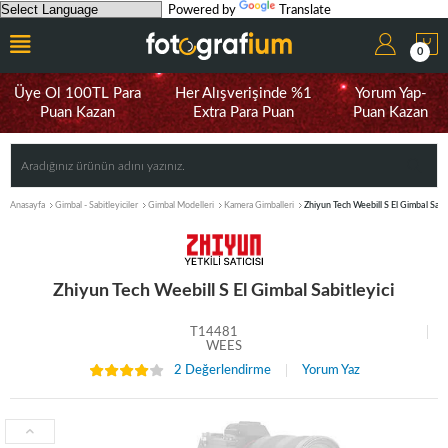
Powered by
Translate
0
Üye Ol 100TL Para
Her Alışverişinde %1
Yorum Yap-
Puan Kazan
Extra Para Puan
Puan Kazan
Anasayfa
Gimbal - Sabitleyiciler
Gimbal Modelleri
Kamera Gimballeri
Zhiyun Tech Weebill S El Gimbal Sabit
Zhiyun Tech Weebill S El Gimbal Sabitleyici
T14481
WEES
2 Değerlendirme
Yorum Yaz