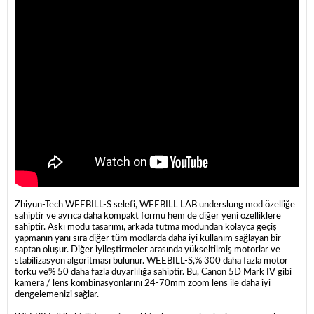
Zhiyun-Tech WEEBILL-S selefi, WEEBILL LAB underslung mod özelliğe
sahiptir ve ayrıca daha kompakt formu hem de diğer yeni özelliklere
sahiptir. Askı modu tasarımı, arkada tutma modundan kolayca geçiş
yapmanın yanı sıra diğer tüm modlarda daha iyi kullanım sağlayan bir
saptan oluşur. Diğer iyileştirmeler arasında yükseltilmiş motorlar ve
stabilizasyon algoritması bulunur. WEEBILL-S,% 300 daha fazla motor
torku ve% 50 daha fazla duyarlılığa sahiptir. Bu, Canon 5D Mark IV gibi
kamera / lens kombinasyonlarını 24-70mm zoom lens ile daha iyi
dengelemenizi sağlar.