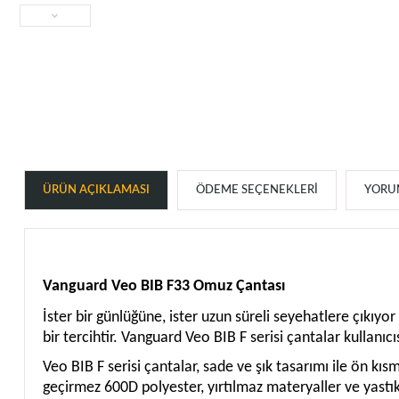
ÜRÜN AÇIKLAMASI
ÖDEME SEÇENEKLERI
YORUM
Vanguard Veo BIB F33 Omuz Çantası
İster bir günlüğüne, ister uzun süreli seyehatlere çıkıy
bir tercihtir. Vanguard Veo BIB F serisi çantalar kullanı
Veo BIB F serisi çantalar, sade ve şık tasarımı ile ön kı
geçirmez 600D polyester, yırtılmaz materyaller ve yastık