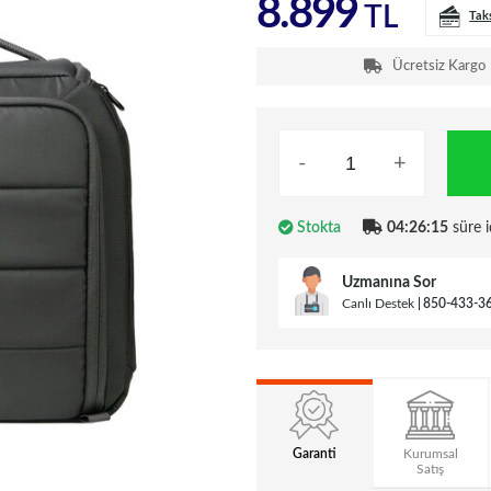
8.899
TL
Tak
Ücretsiz Kargo
-
+
Stokta
04:26:14
süre i
Uzmanına Sor
Canlı Destek
850-433-3
Garanti
Kurumsal
Satış