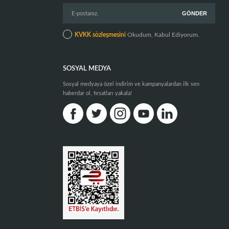
KVKK sözleşmesini
Okudum, Kabul Ediyorum.
SOSYAL MEDYA
Sosyal medyaya özel indirim ve kampanyalardan ilk sen
haberdar ol, fırsatları yakala!