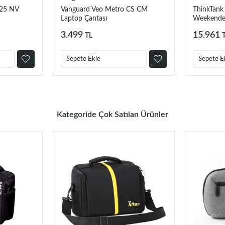
 25 NV
Vanguard Veo Metro CS CM
ThinkTank
Laptop Çantası
Weekende
3.499
15.961
TL
Sepete Ekle
Sepete E
Kategoride Çok Satılan Ürünler