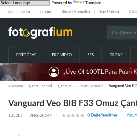
Powered by
Translate
İndirimdekiler
İletişim
Müşteri Hizmetleri
Yeni Ürünler
0 21
FOTOĞRAF
PRO VIDEO
SES
DRONE
Üye Ol 100TL Para Puan 
Anasayfa
Çanta - Tripod
Çantalar
Omuz Çantaları
Vanguard Veo BI
Vanguard Veo BIB F33 Omuz Çant
0 Değerlendirme
Yorum
T23207
VNG-00144