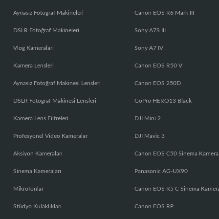
Aynasız Fotoğraf Makineleri
Canon EOS R6 Mark III
DSLR Fotoğraf Makineleri
Sony A7S III
Vlog Kameraları
Sony A7 IV
Kamera Lensleri
Canon EOS R50 V
Aynasız Fotoğraf Makinesi Lensleri
Canon EOS 250D
DSLR Fotoğraf Makinesi Lensleri
GoPro HERO13 Black
Kamera Lens Filtreleri
DJI Mini 2
Profesyonel Video Kameralar
DJI Mavic 3
Aksiyon Kameraları
Canon EOS C50 Sinema Kamera
Sinema Kameraları
Panasonic AG-UX90
Mikrofonlar
Canon EOS R5 C Sinema Kamer
Stüdyo Kulaklıkları
Canon EOS RP