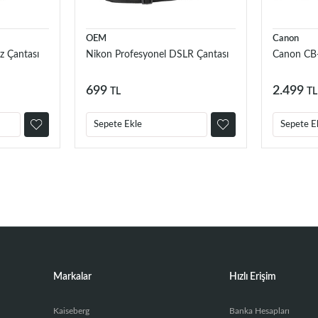
OEM
Canon
z Çantası
Nikon Profesyonel DSLR Çantası
Canon CB
699
2.499
TL
TL
Sepete Ekle
Sepete E
Markalar
Hızlı Erişim
Kaiseberg
Banka Hesapları