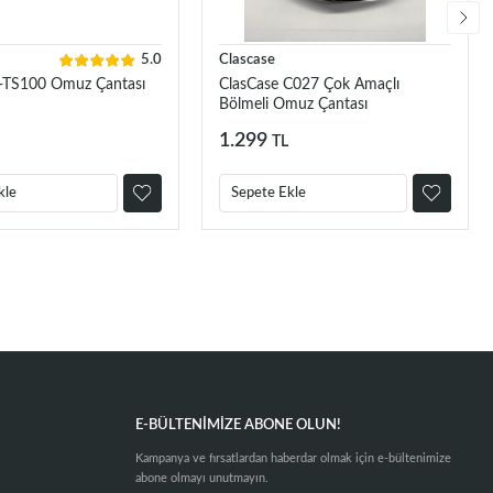
5.0
Clascase
-TS100 Omuz Çantası
ClasCase C027 Çok Amaçlı
Bölmeli Omuz Çantası
1.299
TL
kle
Sepete Ekle
E-BÜLTENIMIZE ABONE OLUN!
Kampanya ve fırsatlardan haberdar olmak için e-bültenimize
abone olmayı unutmayın.