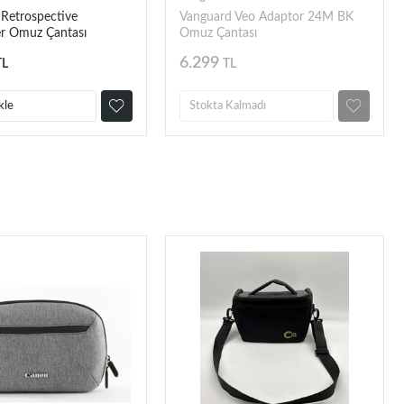
 Retrospective
Vanguard Veo Adaptor 24M BK
r Omuz Çantası
Omuz Çantası
6.299
TL
TL
kle
Stokta Kalmadı