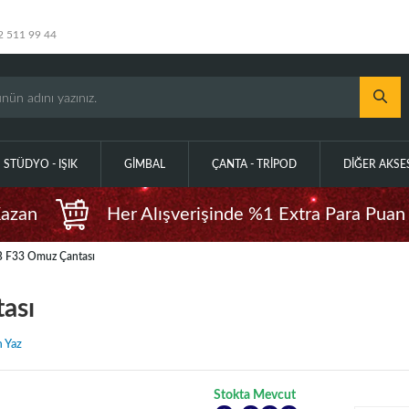
2 511 99 44
STÜDYO - IŞIK
GIMBAL
ÇANTA - TRIPOD
DIĞER AKS
Kazan
Her Alışverişinde %1 Extra Para Puan
B F33 Omuz Çantası
ası
 Yaz
Stokta Mevcut