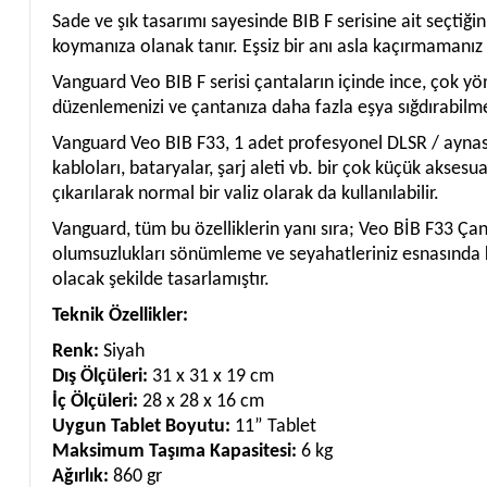
Sade ve şık tasarımı sayesinde BIB F serisine ait seçtiğ
koymanıza olanak tanır. Eşsiz bir anı asla kaçırmamanız
Vanguard Veo BIB F serisi çantaların içinde ince, çok yönl
düzenlemenizi ve çantanıza daha fazla eşya sığdırabilme
Vanguard Veo BIB F33, 1 adet profesyonel DLSR / aynasız 
kabloları, bataryalar, şarj aleti vb. bir çok küçük aksesua
çıkarılarak normal bir valiz olarak da kullanılabilir.
Vanguard, tüm bu özelliklerin yanı sıra; Veo BİB F33 Çan
olumsuzlukları sönümleme ve seyahatleriniz esnasında k
olacak şekilde tasarlamıştır.
Teknik Özellikler:
Renk:
Siyah
Dış Ölçüleri:
31 x 31 x 19 cm
İç Ölçüleri:
28 x 28 x 16 cm
Uygun Tablet Boyutu:
11” Tablet
Maksimum Taşıma Kapasitesi:
6 kg
Ağırlık:
860 gr