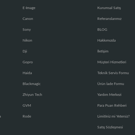
E-Image
Kurumsal Satış
Canon
Referanslarımız
Sony
BLOG
Nikon
Hakkımızda
Dji
İletişim
Gopro
Müşteri Hizmetleri
Haida
Teknik Servis Formu
Blackmagic
Ürün İade Formu
Zhiyun Tech
Yardım Merkezi
GVM
Para Puan Rehberi
a
Rode
Limitiniz mi Yetersiz?
Satış Sözleşmesi