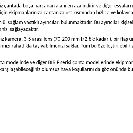
iniz çantada boşa harcanan alanı en aza indirir ve diğer eşyala
 için ekipmanlarınıza çantanıza üst kısmından hızlıca ve kolayc
ü, sağlam yastıklı ayırıcıları bulunmaktadır. Bu ayırıcılar kişise
nizi sağlayacaktır.
kamera, 3-5 arası lens (70-200 mm f/2.8’e kadar ), bir flaş ünit
rınızı rahatlıkla taşıyabilmenizi sağlar. Tüm bu özelleştirilebilir 
ta modelinde ve diğer BİB F serisi çanta modellerinde ekipmanı
arşılaşabileceğiniz olumsuz hava koşullarını da göz önünde b