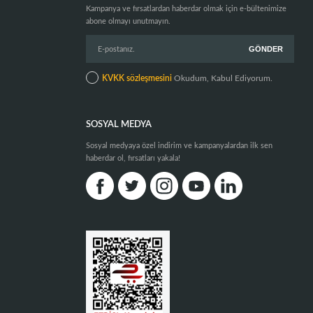
Kampanya ve fırsatlardan haberdar olmak için e-bültenimize
abone olmayı unutmayın.
KVKK sözleşmesini
Okudum, Kabul Ediyorum.
SOSYAL MEDYA
Sosyal medyaya özel indirim ve kampanyalardan ilk sen
haberdar ol, fırsatları yakala!