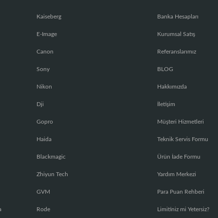
Kaiseberg
Banka Hesapları
E-Image
Kurumsal Satış
Canon
Referanslarımız
Sony
BLOG
Nikon
Hakkımızda
Dji
İletişim
Gopro
Müşteri Hizmetleri
Haida
Teknik Servis Formu
Blackmagic
Ürün İade Formu
Zhiyun Tech
Yardım Merkezi
GVM
Para Puan Rehberi
a
Rode
Limitiniz mi Yetersiz?