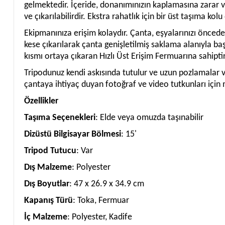
gelmektedir. İçeride, donanımınızın kaplamasına zarar
ve çıkarılabilirdir. Ekstra rahatlık için bir üst taşıma kol
Ekipmanınıza erişim kolaydır. Çanta, eşyalarınızı önceden
kese çıkarılarak çanta genişletilmiş saklama alanıyla başk
kısmı ortaya çıkaran Hızlı Üst Erişim Fermuarına sahiptir
Tripodunuz kendi askısında tutulur ve uzun pozlamalar vey
çantaya ihtiyaç duyan fotoğraf ve video tutkunları için 
Özellikler
Taşıma Seçenekleri
: Elde veya omuzda taşınabilir
Dizüstü Bilgisayar Bölmesi
: 15'
Tripod Tutucu
: Var
Dış Malzeme
: Polyester
Dış Boyutlar
: 47 x 26.9 x 34.9 cm
Kapanış Türü
: Toka, Fermuar
İç Malzeme
: Polyester, Kadife