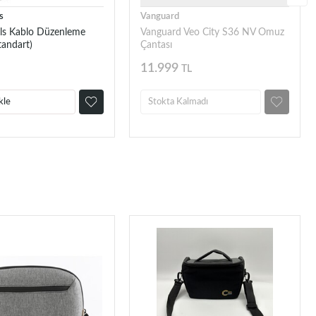
s
Vanguard
ols Kablo Düzenleme
Vanguard Veo City S36 NV Omuz
tandart)
Çantası
11.999
TL
kle
Stokta Kalmadı