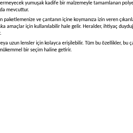
 vermeyecek yumuşak kadife bir malzemeyle tamamlanan polyest
u da mevcuttur.
 paketlemenize ve çantanın içine koymanıza izin veren çıkarılabil
a amaçlar için kullanılabilir hale gelir. Heralder, ihtiyaç duyduğ
.
a uzun lensler için kolayca erişilebilir. Tüm bu özellikler, bu 
mükemmel bir seçim haline getirir.