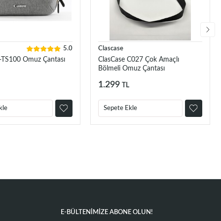
5.0
Clascase
-TS100 Omuz Çantası
ClasCase C027 Çok Amaçlı
Bölmeli Omuz Çantası
1.299
TL
kle
Sepete Ekle
E-BÜLTENIMIZE ABONE OLUN!