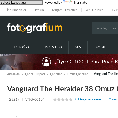
Powered by
Translate
İndirimdekiler
İletişim
Müşteri Hizmetleri
Yeni Ürünler
0 21
FOTOĞRAF
PRO VIDEO
SES
DRONE
Üye Ol 100TL Para Puan 
Anasayfa
Çanta - Tripod
Çantalar
Omuz Çantaları
Vanguard The He
Vanguard The Heralder 38 Omuz 
0 Değerlendirme
Yorum
T23217
VNG-00104