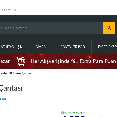
2 511 99 44
STÜDYO - IŞIK
GIMBAL
ÇANTA - TRIPOD
DIĞER AKS
Kazan
Her Alışverişinde %1 Extra Para Puan
ralder 38 Omuz Çantası
Çantası
 Yaz
Stokta Mevcut