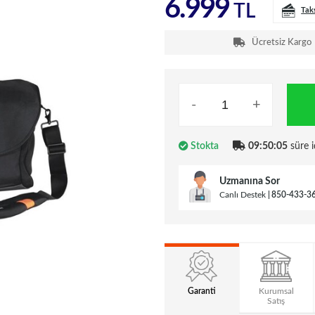
6.999
TL
Tak
Ücretsiz Kargo
-
+
Stokta
09:50:04
süre i
Uzmanına Sor
Canlı Destek
850-433-3
Garanti
Kurumsal
Satış