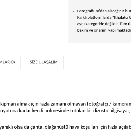
Fotografium'dan alacağınız bütü
Farklı platformlarda "Ithalatçı 
aynı kategoride değildir. Tüm ür
bakım ve onarımı yapılmaktadır
LAR (0)
SIZE ULAŞALIM
pman almak için fazla zamanı olmayan fotoğrafçı / kameramanl
boyutuna kadar kendi bölmesinde tutulan bir dizüstü bilgisayar,
ıklı olsa da çanta, olağanüstü hava koşulları için hızla açılabil