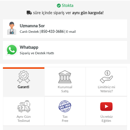
Stokta
süre içinde sipariş ver
aynı gün kargoda!
Uzmanına Sor
Canlı Destek
850-433-3686
E-mail
Whatsapp
Sipariş ve Destek Hattı
Garanti
Kurumsal
Limitiniz mi
Satış
Yetersiz?
Aynı Gün
Tax
Ücretsiz
Teslimat
Free
Eğitim