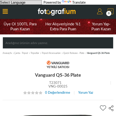
Powered by
Translate
0
Üye Ol 100TL Para
Her Alışverişinde %1
Yorum Yap-
Puan Kazan
Extra Para Puan
Puan Kazan
Anasayfa
Çanta - Tripod
Tripodlar
Tripod Aksesuarları
Quick Release - Plate
Vanguard QS-36 Plate
Vanguard QS-36 Plate
T23071
VNG-00025
0 Değerlendirme
Yorum Yaz