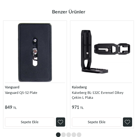
Benzer Ürünler
Vanguard
Kaiseberg
Vanguard QS-52 Plate
Kaiseberg BL-132C Evrensel Dikey
Çekim L Plaka
849
971
TL
TL
Sepete Ekle
Sepete Ekle