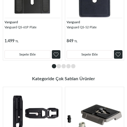
Vanguard
Vanguard
Vanguard QS-61P Plate
Vanguard QS-52 Plate
1.499
849
TL
TL
Sepete Ekle
Sepete Ekle
Kategoride Çok Satılan Ürünler