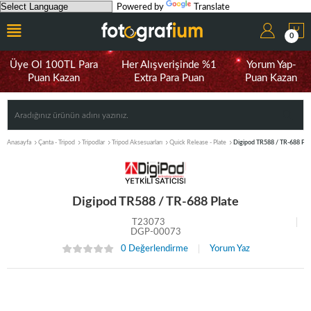
Powered by
Translate
0
Üye Ol 100TL Para
Her Alışverişinde %1
Yorum Yap-
Puan Kazan
Extra Para Puan
Puan Kazan
Anasayfa
Çanta - Tripod
Tripodlar
Tripod Aksesuarları
Quick Release - Plate
Digipod TR588 / TR-688 Pla
Digipod TR588 / TR-688 Plate
T23073
DGP-00073
0 Değerlendirme
Yorum Yaz