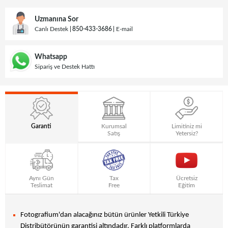
Uzmanına Sor
Canlı Destek
850-433-3686
E-mail
Whatsapp
Sipariş ve Destek Hattı
Garanti
Kurumsal
Limitiniz mi
Satış
Yetersiz?
Aynı Gün
Tax
Ücretsiz
Teslimat
Free
Eğitim
Fotografium'dan alacağınız bütün ürünler Yetkili Türkiye
Distribütörünün garantisi altındadır. Farklı platformlarda