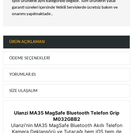
spot ürünlerle aynı kategoride değildir. Tüm ürünlerin yasal
garanti süreleri içersinde Yetkili Servislerde ücretsiz bakım ve
onarımı yapılmaktadır..
ÜRÜN AÇIKLAMASI
ÖDEME SEÇENEKLERI
YORUMLAR (0)
SIZE ULAŞALIM
Ulanzi MA35 MagSafe Bluetooth Telefon Grip
M032GBB2
Ulanzi'nin MA35 MagSafe Bluetooth Akıllı Telefon
Kamera Deklanşörü ve Tutacağı hem iOS hem de