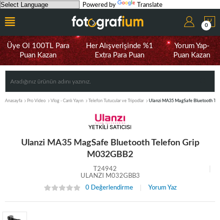
Powered by
Translate
0
Üye Ol 100TL Para
Her Alışverişinde %1
Yorum Yap-
Puan Kazan
Extra Para Puan
Puan Kazan
Anasayfa
Pro Video
Vlog - Canlı Yayın
Telefon Tutucular ve Tripodlar
Ulanzi MA35 MagSafe Bluetooth Te
Ulanzi MA35 MagSafe Bluetooth Telefon Grip
M032GBB2
T24942
ULANZI M032GBB3
0 Değerlendirme
Yorum Yaz