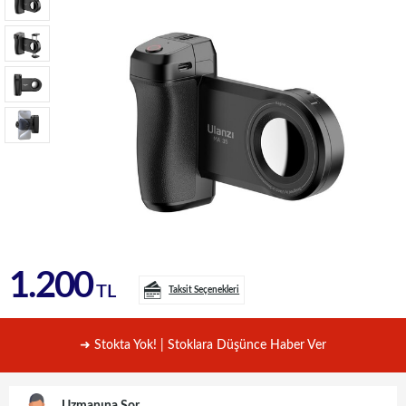
1.200
TL
Taksit Seçenekleri
➜ Stokta Yok! | Stoklara Düşünce Haber Ver