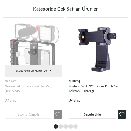
Kategoride Çok Satılan Ürünler
Stoğa Gelince Haber Ver
Neewer
Yunteng
Neewer Akıllı Telefon Video Rig
Yunteng VCT5228 Döner Kafalı Cep
(10094746)
Telefonu Tutacağı
973
348
TL
TL
Stokta Kalmadı
Sepete Ekle