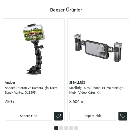
Benzer Ürünler
Andoer
SMALLRİG
Andoer Telefon ve Kamera için 16cm
SmallRig 4078 iPhone 14 Pro Max için
Esnek Vantuz D11595
Mobil Video Kafes Kiti
750
3.604
TL
TL
Sepete Ekle
Sepete Ekle