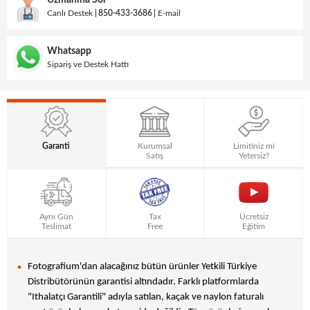
Uzmanına Sor
Canlı Destek
850-433-3686
E-mail
Whatsapp
Sipariş ve Destek Hattı
Garanti
Kurumsal
Limitiniz mi
Satış
Yetersiz?
Aynı Gün
Tax
Ücretsiz
Teslimat
Free
Eğitim
Fotografium'dan alacağınız bütün ürünler Yetkili Türkiye
Distribütörünün garantisi altındadır. Farklı platformlarda
"Ithalatçı Garantili" adıyla satılan, kaçak ve naylon faturalı