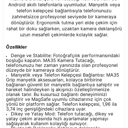
Android akıllı telefonlarla uyumludur. Manyetik veya
telefon kelepçesi bağlantısıyla telefonunuzu
zahmetsizce profesyonel seviyede bir kameraya
dönüştürür. Ergonomik tutma yeri elde çekim için
rahat bir doku sağlarken, uzaktan kamera deklanşörü
uzun mesafeli çekimlerde kolaylık sağlar.
Özellikler
Denge ve Stabilite: Fotoğrafçılık performansındaki
boşluğu kapatın. MA35 Kamera Tutacağı,
telefonunuzu her zaman yanınızda olan profesyonel
düzeyde bir kameraya dönüştürür.
Manyetik veya Telefon Kelepçesi Bağlantısı: MA35
Grip manyetik aksesuarları, kolayca birbirine
bağlanan güvenli bir manyetik bağlantıya sahiptir ve
hareket halindeyken iş akışınızı özelleştirmenize
olanak tanır. Bu kusursuz bağlantı deneyiminizi
geliştirir ve MagSafe uyumlu cihazlarınız için çok
yönlü bir platform sağlar. Telefon kelepçesi, 1,96 ila
3,74 inç genişliğindeki cihazlara uyar.
Dikey ve Yatay Mod: Telefon tutacağı, dikey ve
yatay çekim arasında hızlı ayarlamalar yapmayı
sağlayarak kullanım kolaylığı sunuyor.