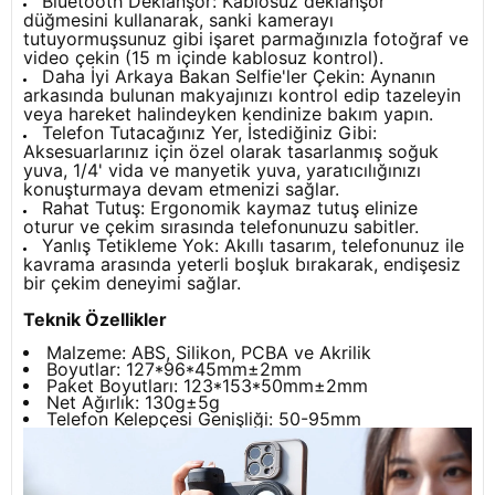
Bluetooth Deklanşör: Kablosuz deklanşör
düğmesini kullanarak, sanki kamerayı
tutuyormuşsunuz gibi işaret parmağınızla fotoğraf ve
video çekin (15 m içinde kablosuz kontrol).
Daha İyi Arkaya Bakan Selfie'ler Çekin: Aynanın
arkasında bulunan makyajınızı kontrol edip tazeleyin
veya hareket halindeyken kendinize bakım yapın.
Telefon Tutacağınız Yer, İstediğiniz Gibi:
Aksesuarlarınız için özel olarak tasarlanmış soğuk
yuva, 1/4' vida ve manyetik yuva, yaratıcılığınızı
konuşturmaya devam etmenizi sağlar.
Rahat Tutuş: Ergonomik kaymaz tutuş elinize
oturur ve çekim sırasında telefonunuzu sabitler.
Yanlış Tetikleme Yok: Akıllı tasarım, telefonunuz ile
kavrama arasında yeterli boşluk bırakarak, endişesiz
bir çekim deneyimi sağlar.
Teknik Özellikler
Malzeme: ABS, Silikon, PCBA ve Akrilik
Boyutlar: 127*96*45mm±2mm
Paket Boyutları: 123*153*50mm±2mm
Net Ağırlık: 130g±5g
Telefon Kelepçesi Genişliği: 50-95mm