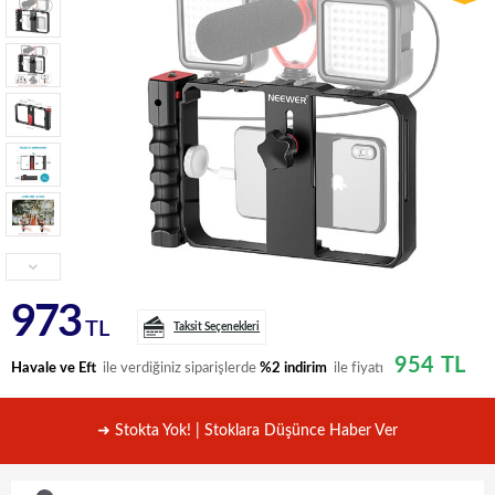
973
TL
Taksit Seçenekleri
954
TL
Havale ve Eft
ile verdiğiniz siparişlerde
%2 indirim
ile fiyatı
➜ Stokta Yok! | Stoklara Düşünce Haber Ver