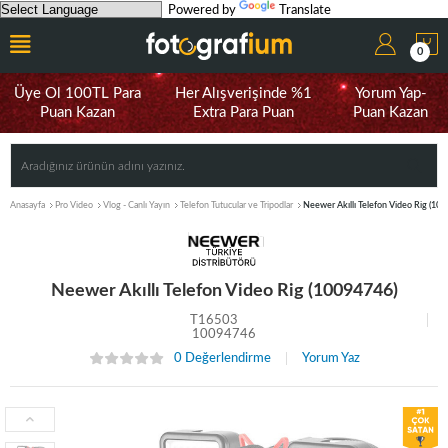
Powered by
Translate
0
Üye Ol 100TL Para
Her Alışverişinde %1
Yorum Yap-
Puan Kazan
Extra Para Puan
Puan Kazan
Anasayfa
Pro Video
Vlog - Canlı Yayın
Telefon Tutucular ve Tripodlar
Neewer Akıllı Telefon Video Rig (10
Neewer Akıllı Telefon Video Rig (10094746)
T16503
10094746
0 Değerlendirme
Yorum Yaz