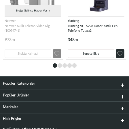
Stoğa Gelince Haber Ver
Neewer
Yunteng
Neewer Akıllı Telefon Video Rig
Yunteng VCT5228 Döner Kafalı Cep
(10094746)
Telefonu Tutacağı
973
348
TL
TL
Stokta Kalmadı
Sepete Ekle
Popüler Kategoriler
Popüler Ürünler
Markalar
Hızlı Erişim