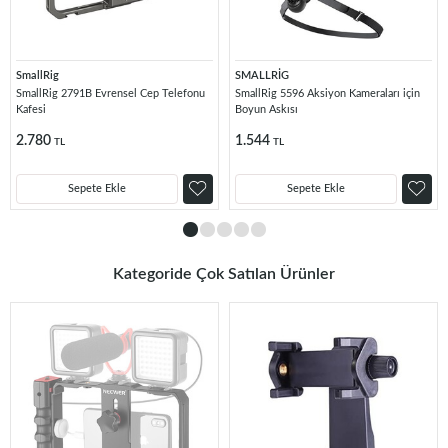
SmallRig
SMALLRİG
SmallRig 2791B Evrensel Cep Telefonu
SmallRig 5596 Aksiyon Kameraları için
Kafesi
Boyun Askısı
2.780
1.544
TL
TL
Sepete Ekle
Sepete Ekle
Kategoride Çok Satılan Ürünler