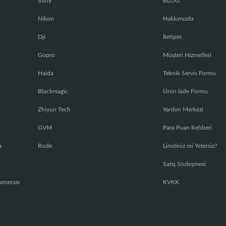
Sony
BLOG
Nikon
Hakkımızda
Dji
İletişim
Gopro
Müşteri Hizmetleri
Haida
Teknik Servis Formu
Blackmagic
Ürün İade Formu
Zhiyun Tech
Yardım Merkezi
GVM
Para Puan Rehberi
a
Rode
Limitiniz mi Yetersiz?
Satış Sözleşmesi
amerası
KVKK