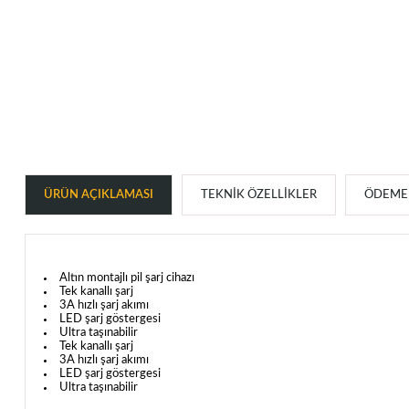
ÜRÜN AÇIKLAMASI
TEKNIK ÖZELLIKLER
ÖDEME 
Altın montajlı pil şarj cihazı
Tek kanallı şarj
3A hızlı şarj akımı
LED şarj göstergesi
Ultra taşınabilir
Tek kanallı şarj
3A hızlı şarj akımı
LED şarj göstergesi
Ultra taşınabilir