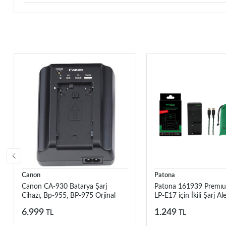
Canon
Patona
Canon CA-930 Batarya Şarj
Patona 161939 Premı
Cihazı, Bp-955, BP-975 Orjinal
LP-E17 için İkili Şarj Ale
Şarj Cihazı
6.999
1.249
TL
TL