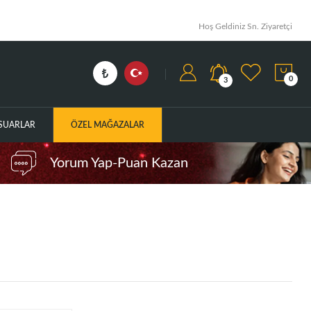
Hoş Geldiniz Sn. Ziyaretçi
0
3
ESUARLAR
ÖZEL MAĞAZALAR
Yorum Yap-Puan Kazan