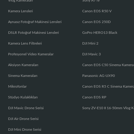
Vlog Kameraları
Sony A7 IV
Kamera Lensleri
Canon EOS R50 V
Aynasız Fotoğraf Makinesi Lensleri
Canon EOS 250D
DSLR Fotoğraf Makinesi Lensleri
GoPro HERO13 Black
Kamera Lens Filtreleri
DJI Mini 2
Profesyonel Video Kameralar
DJI Mavic 3
Aksiyon Kameraları
Canon EOS C50 Sinema Kamera
Sinema Kameraları
Panasonic AG-UX90
Mikrofonlar
Canon EOS R5 C Sinema Kamer
Stüdyo Kulaklıkları
Canon EOS RP
DJI Mavic Drone Serisi
Sony ZV-E10 II 16-50mm Vlog K
DJI Air Drone Serisi
DJI Mini Drone Serisi