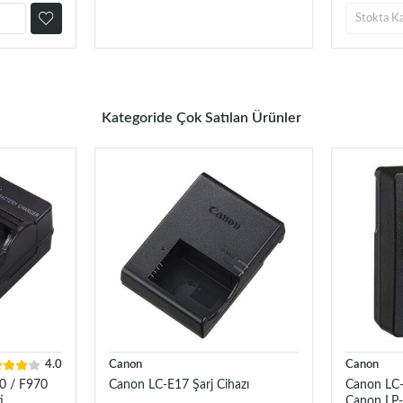
Stokta K
Kategoride Çok Satılan Ürünler
4.0
Canon
Canon
0 / F970
Canon LC-E17 Şarj Cihazı
Canon LC-E
i
Canon LP-