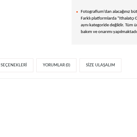
Fotografium'dan alacağınız bütü
Farklı platformlarda "Ithalatçı 
aynı kategoride değildir. Tüm ür
bakım ve onarımı yapılmaktadır
SEÇENEKLERI
YORUMLAR (0)
SIZE ULAŞALIM