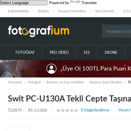
Powered by
Translate
İndirimdekiler
İletişim
Müşteri Hizmetleri
Yeni Ürünler
0 21
FOTOĞRAF
PRO VIDEO
SES
DRONE
Üye Ol 100TL Para Puan 
Anasayfa
Fotoğraf
Batarya ve Güç Üniteleri
Batarya Şarj Cihazları
S
Swit PC-U130A Tekli Cepte Taşınabi
0 Değerlendirme
Yorum 
T23879
PC-U130A