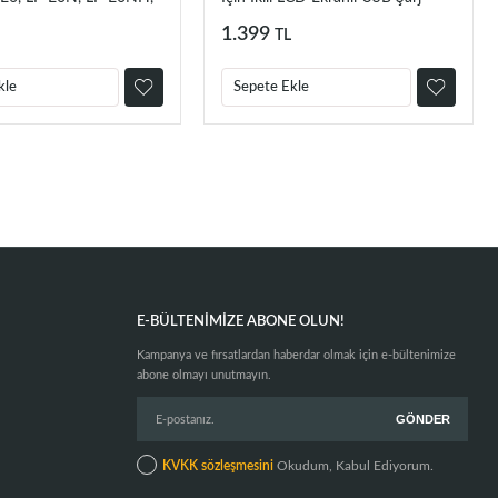
-EL Orjinal Şarj Cihazı
Aleti
1.399
TL
kle
Sepete Ekle
E-BÜLTENIMIZE ABONE OLUN!
Kampanya ve fırsatlardan haberdar olmak için e-bültenimize
abone olmayı unutmayın.
KVKK sözleşmesini
Okudum, Kabul Ediyorum.