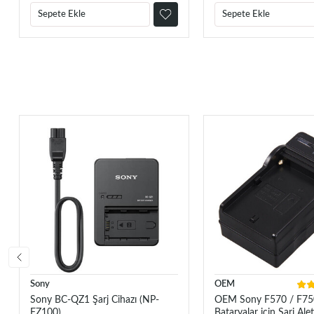
Sepete Ekle
Sepete Ekle
Sony
OEM
Sony BC-QZ1 Şarj Cihazı (NP-
OEM Sony F570 / F75
FZ100)
Bataryalar için Şarj Alet