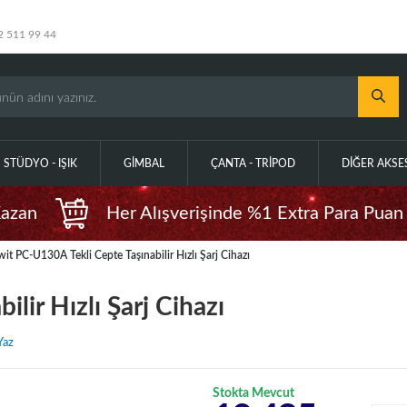
2 511 99 44
STÜDYO - IŞIK
GIMBAL
ÇANTA - TRIPOD
DIĞER AKS
Kazan
Her Alışverişinde %1 Extra Para Puan
wit PC-U130A Tekli Cepte Taşınabilir Hızlı Şarj Cihazı
lir Hızlı Şarj Cihazı
Yaz
Stokta Mevcut