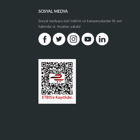
SOSYAL MEDYA
Sosyal medyaya özel indirim ve kampanyalardan ilk sen
haberdar ol, fırsatları yakala!