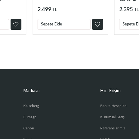
LP-E6P, LP
2.499
2.395
TL
TL
Sepete Ekle
Sepete E
Markalar
Hızlı Erişim
Kaiseberg
Banka Hesapları
E-Image
Kurumsal Satış
Canon
Referanslarımız