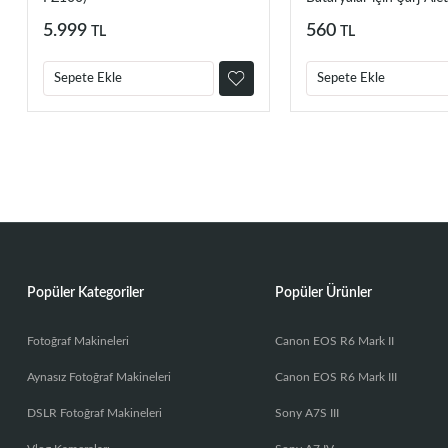
5.999
560
TL
TL
Sepete Ekle
Sepete Ekle
Popüler Kategoriler
Popüler Ürünler
Fotoğraf Makineleri
Canon EOS R6 Mark II
Aynasız Fotoğraf Makineleri
Canon EOS R6 Mark III
DSLR Fotoğraf Makineleri
Sony A7S III