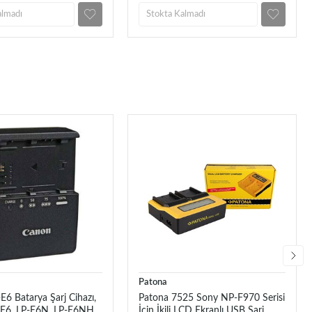
almadı
Stokta Kalmadı
Patona
6 Batarya Şarj Cihazı,
Patona 7525 Sony NP-F970 Serisi
E6, LP-E6N, LP-E6NH,
İçin İkili LCD Ekranlı USB Şarj