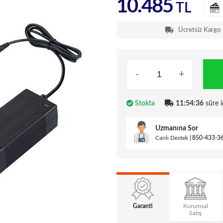
10.485
TL
Ücretsiz Kargo
-
+
Stokta
11:54:35
süre i
Uzmanına Sor
Canlı Destek
850-433-3
Garanti
Kurumsal
Satış