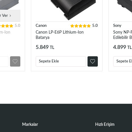
r Ver
5.0
Canon
5.0
Sony
m-Ion
Canon LP-E6P Lithium-Ion
Sony NP-
Batarya
Edilebilir 
5.849
4.899
TL
TL
Sepete Ekle
Sepete E
Markalar
Hızlı Erişim