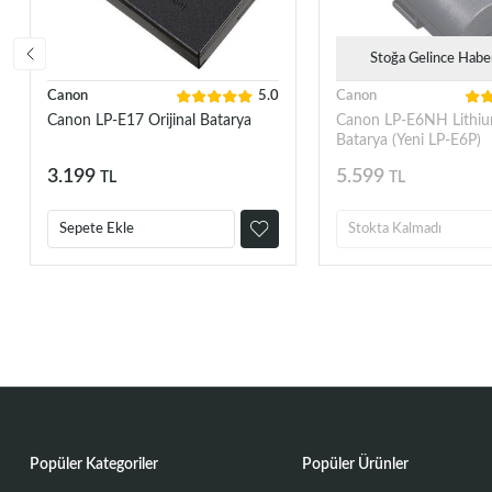
Stoğa Gelince Habe
Canon
5.0
Canon
Canon LP-E17 Orijinal Batarya
Canon LP-E6NH Lithiu
Batarya (Yeni LP-E6P)
3.199
5.599
TL
TL
Sepete Ekle
Stokta Kalmadı
Popüler Kategoriler
Popüler Ürünler