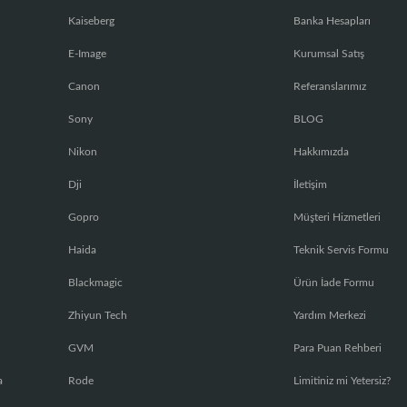
Kaiseberg
Banka Hesapları
E-Image
Kurumsal Satış
Canon
Referanslarımız
Sony
BLOG
Nikon
Hakkımızda
Dji
İletişim
Gopro
Müşteri Hizmetleri
Haida
Teknik Servis Formu
Blackmagic
Ürün İade Formu
Zhiyun Tech
Yardım Merkezi
GVM
Para Puan Rehberi
a
Rode
Limitiniz mi Yetersiz?