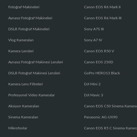
Fotoğraf Makineleri
Canon EOS R6 Mark II
Aynasız Fotoğraf Makineleri
Canon EOS R6 Mark III
DSLR Fotoğraf Makineleri
Sony A7S III
Vlog Kameraları
Sony A7 IV
Kamera Lensleri
Canon EOS R50 V
Aynasız Fotoğraf Makinesi Lensleri
Canon EOS 250D
DSLR Fotoğraf Makinesi Lensleri
GoPro HERO13 Black
Kamera Lens Filtreleri
DJI Mini 2
Profesyonel Video Kameralar
DJI Mavic 3
Aksiyon Kameraları
Canon EOS C50 Sinema Kamera
Sinema Kameraları
Panasonic AG-UX90
Mikrofonlar
Canon EOS R5 C Sinema Kamer