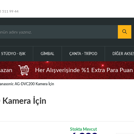
2 511 99 44
STÜDYO - IŞIK
GIMBAL
ÇANTA - TRIPOD
DIĞER AKS
Kazan
Her Alışverişinde %1 Extra Para Puan
anasonic AG-DVC200 Kamera İçin
 Kamera İçin
Stokta Mevcut