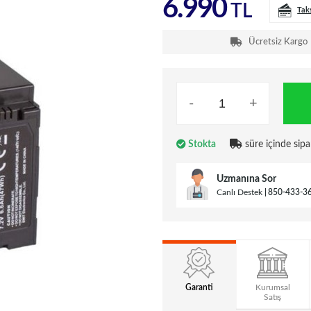
6.990
TL
Tak
Ücretsiz Kargo
-
+
Stokta
süre içinde sipa
Uzmanına Sor
Canlı Destek
850-433-3
Garanti
Kurumsal
Satış