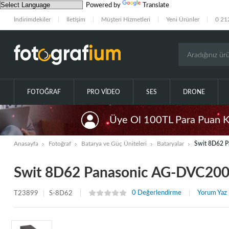
Powered by
Translate
İndirimdekiler
İletişim
Müşteri Hizmetleri
Yeni Ürünler
0 21
FOTOĞRAF
PRO VIDEO
SES
DRONE
Üye Ol 100TL Para Puan 
Anasayfa
Fotoğraf
Batarya ve Güç Üniteleri
Bataryalar
Swit 8D62 P
Swit 8D62 Panasonic AG-DVC200
0 Değerlendirme
Yorum Yaz
T23899
S-8D62