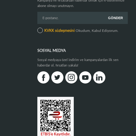
Kampanya ve fırsatlardan haberdar olmak için e-bültenimize
abone olmayı unutmayın.
KVKK sözleşmesini
Okudum, Kabul Ediyorum.
SOSYAL MEDYA
Sosyal medyaya özel indirim ve kampanyalardan ilk sen
haberdar ol, fırsatları yakala!