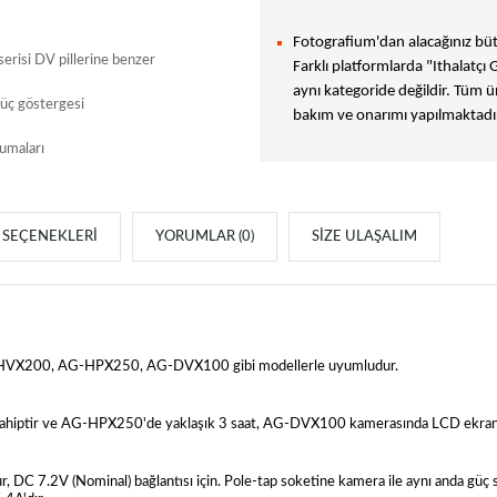
Fotografium'dan alacağınız bütü
erisi DV pillerine benzer
Farklı platformlarda "Ithalatçı 
aynı kategoride değildir. Tüm ür
güç göstergesi
bakım ve onarımı yapılmaktadır
umaları
SEÇENEKLERI
YORUMLAR (0)
SIZE ULAŞALIM
G-HVX200, AG-HPX250, AG-DVX100 gibi modellerle uyumludur.
hiptir ve AG-HPX250'de yaklaşık 3 saat, AG-DVX100 kamerasında LCD ekran açık
DC 7.2V (Nominal) bağlantısı için. Pole-tap soketine kamera ile aynı anda güç 