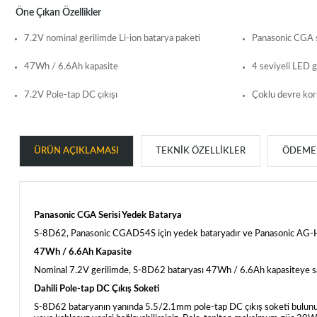
Öne Çıkan Özellikler
7.2V nominal gerilimde Li-ion batarya paketi
Panasonic CGA s
47Wh / 6.6Ah kapasite
4 seviyeli LED 
7.2V Pole-tap DC çıkışı
Çoklu devre kor
ÜRÜN AÇIKLAMASI
TEKNIK ÖZELLIKLER
ÖDEME 
Panasonic CGA Serisi Yedek Batarya
S-8D62, Panasonic CGAD54S için yedek bataryadır ve Panasonic A
47Wh / 6.6Ah Kapasite
Nominal 7.2V gerilimde, S-8D62 bataryası 47Wh / 6.6Ah kapasiteye sa
Dahili Pole-tap DC Çıkış Soketi
S-8D62 bataryanın yanında 5.5/2.1mm pole-tap DC çıkış soketi bulunur, 