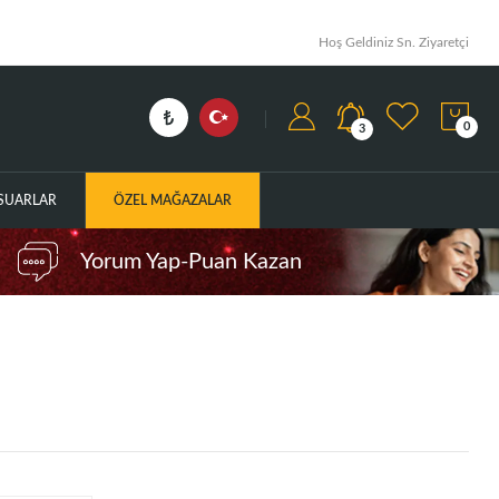
Hoş Geldiniz Sn. Ziyaretçi
0
3
ESUARLAR
ÖZEL MAĞAZALAR
Yorum Yap-Puan Kazan