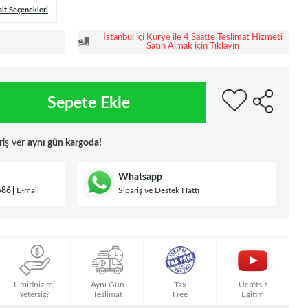
sit Seçenekleri
İstanbul içi Kurye ile 4 Saatte Teslimat Hizmeti
Satın Almak için Tıklayın
Sepete Ekle
riş ver
aynı gün kargoda!
Whatsapp
686
E-mail
Sipariş ve Destek Hattı
Limitiniz mi
Aynı Gün
Tax
Ücretsiz
Yetersiz?
Teslimat
Free
Eğitim