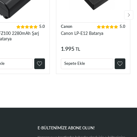
5.0
Canon
5.0
FZ100 2280mAh Şarj
Canon LP-E12 Batarya
Batarya
1.995
TL
kle
Sepete Ekle
E-BÜLTENIMIZE ABONE OLUN!