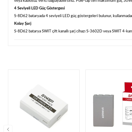
veya kablosuz verici bağlayabilirsiniz. Pole-tap'ten maksimum güç 30W,
4 Seviyeli LED Güç Göstergesi
S-8D62 bataryada 4 seviyeli LED güç göstergeleri bulunur, kullanmadan ön
Kolay Şarj
S-8D62 batarya SWIT çift kanallı şarj cihazı S-3602D veya SWIT 4-kanall