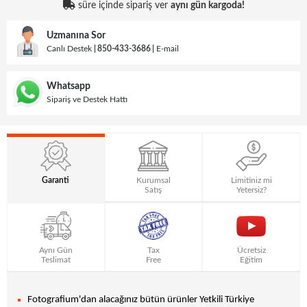
süre içinde sipariş ver
aynı gün kargoda!
Uzmanına Sor
Canlı Destek
850-433-3686
E-mail
Whatsapp
Sipariş ve Destek Hattı
Garanti
Kurumsal
Limitiniz mi
Satış
Yetersiz?
Aynı Gün
Tax
Ücretsiz
Teslimat
Free
Eğitim
Fotografium'dan alacağınız bütün ürünler Yetkili Türkiye