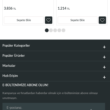
3.836
1.214
TL
TL
Sepete Ekle
Sepete Ekle
Popüler Kategoriler
Popüler Ürünler
Markalar
Hızlı Erişim
E-BÜLTENIMIZE ABONE OLUN!
Kampanya ve fırsatlardan haberdar olmak için e-bültenimize abone olmayı
unutmayın.