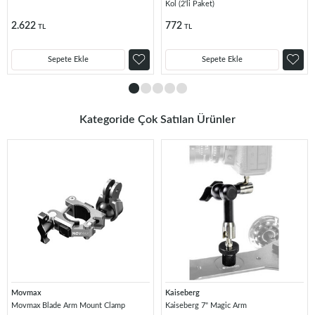
Kol (2'li Paket)
2.622
772
TL
TL
Sepete Ekle
Sepete Ekle
Kategoride Çok Satılan Ürünler
Movmax
Kaiseberg
Movmax Blade Arm Mount Clamp
Kaiseberg 7" Magic Arm