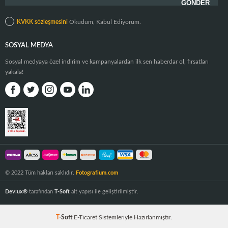
KVKK sözleşmesini
Okudum, Kabul Ediyorum.
SOSYAL MEDYA
Sosyal medyaya özel indirim ve kampanyalardan ilk sen haberdar ol, fırsatları
yakala!
© 2022 Tüm hakları saklıdır.
Fotografium.com
Dev:ux®
tarafından
T-Soft
alt yapısı ile geliştirilmiştir.
T
-Soft
E-Ticaret
Sistemleriyle Hazırlanmıştır.