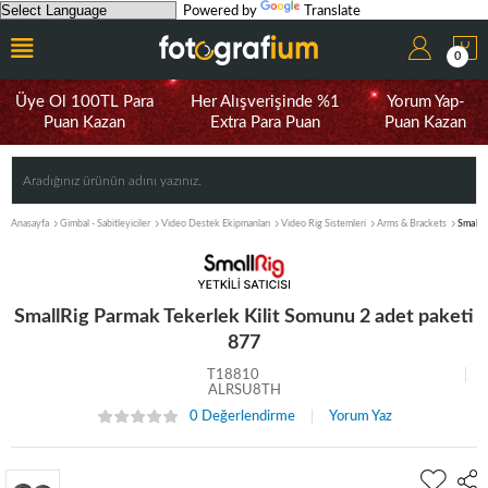
Powered by
Translate
0
Üye Ol 100TL Para
Her Alışverişinde %1
Yorum Yap-
Puan Kazan
Extra Para Puan
Puan Kazan
Anasayfa
Gimbal - Sabitleyiciler
Video Destek Ekipmanları
Video Rig Sistemleri
Arms & Brackets
SmallR
SmallRig Parmak Tekerlek Kilit Somunu 2 adet paketi
877
T18810
ALRSU8TH
0 Değerlendirme
Yorum Yaz