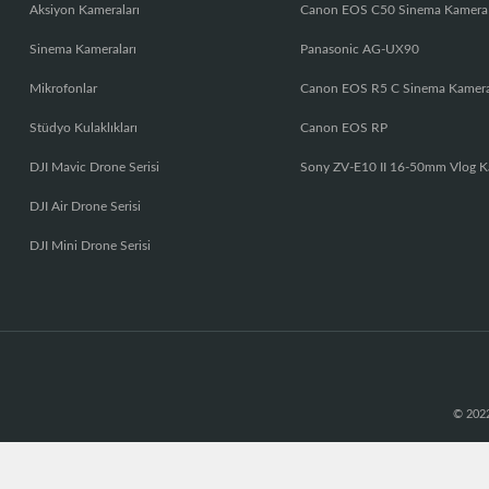
Aksiyon Kameraları
Canon EOS C50 Sinema Kamera
Sinema Kameraları
Panasonic AG-UX90
Mikrofonlar
Canon EOS R5 C Sinema Kamer
Stüdyo Kulaklıkları
Canon EOS RP
DJI Mavic Drone Serisi
Sony ZV-E10 II 16-50mm Vlog K
DJI Air Drone Serisi
DJI Mini Drone Serisi
© 2022