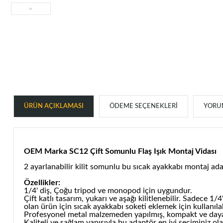
ÜRÜN AÇIKLAMASI
ÖDEME SEÇENEKLERI
YORUM
OEM Marka SC12 Çift Somunlu Flaş Işık Montaj Vidası
2 ayarlanabilir kilit somunlu bu sıcak ayakkabı montaj adapt
Özellikler:
1/4' diş, Çoğu tripod ve monopod için uygundur.
Çift katlı tasarım, yukarı ve aşağı kilitlenebilir. Sadece 1/4'
olan ürün için sıcak ayakkabı soketi eklemek için kullanıla
Profesyonel metal malzemeden yapılmış, kompakt ve dayan
Kaliteli ve sağlam yapısıyla bu adaptör en iyi seçiminiz ola