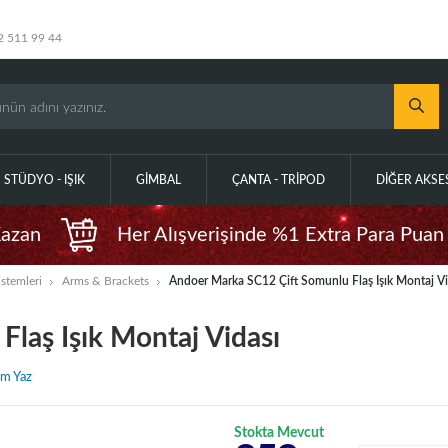
2 511 99 44
STÜDYO - IŞIK
GIMBAL
ÇANTA - TRIPOD
DIĞER AKS
Kazan
Her Alışverişinde %1 Extra Para Puan
stemleri
Arms & Brackets
Andoer Marka SC12 Çift Somunlu Flaş Işık Montaj Vi
laş Işık Montaj Vidası
m Yaz
Stokta Mevcut