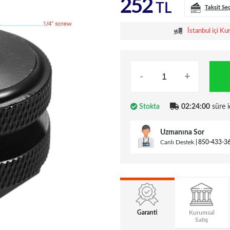
252
TL
Taksit Se
İstanbul içi Ku
-
+
Stokta
02:24:00
süre i
Uzmanına Sor
Canlı Destek
850-433-3
Garanti
Kurumsal
Satış