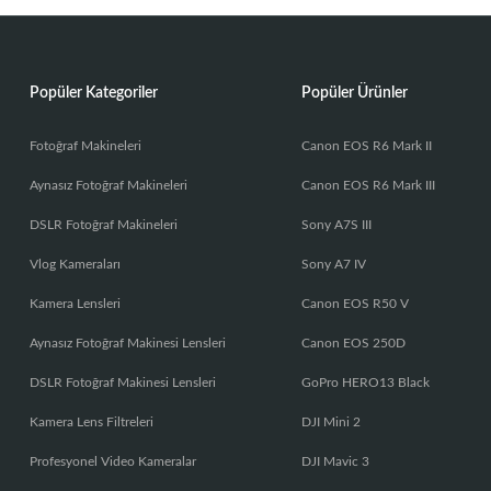
Popüler Kategoriler
Popüler Ürünler
Fotoğraf Makineleri
Canon EOS R6 Mark II
Aynasız Fotoğraf Makineleri
Canon EOS R6 Mark III
DSLR Fotoğraf Makineleri
Sony A7S III
Vlog Kameraları
Sony A7 IV
Kamera Lensleri
Canon EOS R50 V
Aynasız Fotoğraf Makinesi Lensleri
Canon EOS 250D
DSLR Fotoğraf Makinesi Lensleri
GoPro HERO13 Black
Kamera Lens Filtreleri
DJI Mini 2
Profesyonel Video Kameralar
DJI Mavic 3