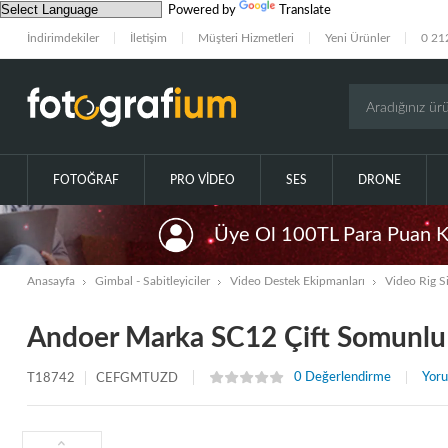
Powered by
Translate
İndirimdekiler
İletişim
Müşteri Hizmetleri
Yeni Ürünler
0 21
FOTOĞRAF
PRO VIDEO
SES
DRONE
Üye Ol 100TL Para Puan 
Anasayfa
Gimbal - Sabitleyiciler
Video Destek Ekipmanları
Video Rig Si
Andoer Marka SC12 Çift Somunlu F
0 Değerlendirme
Yoru
T18742
CEFGMTUZD