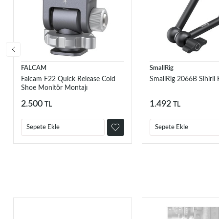
FALCAM
SmallRig
Falcam F22 Quick Release Cold
SmallRig 2066B Sihirli K
Shoe Monitör Montajı
2.500
1.492
TL
TL
Sepete Ekle
Sepete Ekle