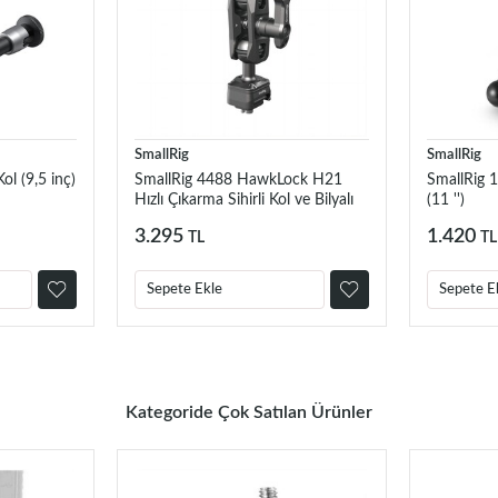
SmallRig
SmallRig
ol (9,5 inç)
SmallRig 4488 HawkLock H21
SmallRig 1
Hızlı Çıkarma Sihirli Kol ve Bilyalı
(11 '')
Başlık
3.295
1.420
TL
TL
Sepete Ekle
Sepete E
Kategoride Çok Satılan Ürünler