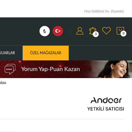
Hoş Geldiniz Sn. Ziyaretçi
0
3
ESUARLAR
ÖZEL MAĞAZALAR
Yorum Yap-Puan Kazan
dası