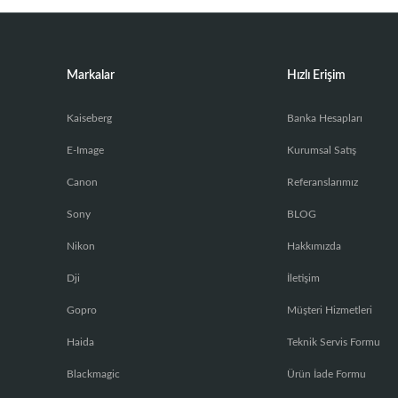
Markalar
Hızlı Erişim
Kaiseberg
Banka Hesapları
E-Image
Kurumsal Satış
Canon
Referanslarımız
Sony
BLOG
Nikon
Hakkımızda
Dji
İletişim
Gopro
Müşteri Hizmetleri
Haida
Teknik Servis Formu
Blackmagic
Ürün İade Formu