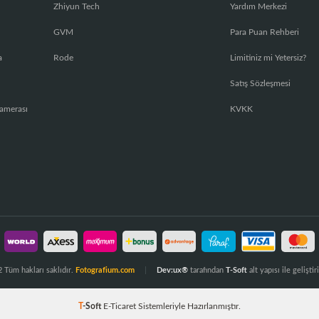
Zhiyun Tech
Yardım Merkezi
GVM
Para Puan Rehberi
a
Rode
Limitiniz mi Yetersiz?
Satış Sözleşmesi
amerası
KVKK
 Tüm hakları saklıdır.
Fotografium.com
Dev:ux®
tarafından
T-Soft
alt yapısı ile geliştiri
T
-Soft
E-Ticaret
Sistemleriyle Hazırlanmıştır.