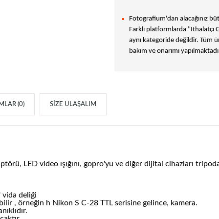
Fotografium'dan alacağınız bütü
Farklı platformlarda "Ithalatçı 
aynı kategoride değildir. Tüm ür
bakım ve onarımı yapılmaktadır
LAR (0)
SIZE ULAŞALIM
örü, LED video ışığını, gopro'yu ve diğer dijital cihazları tripoda
 vida deliği
bilir , örneğin h Nikon S C-28 TTL serisine gelince, kamera.
ıklıdır.
caktır.