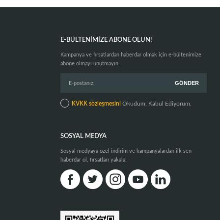
E-BÜLTENIMIZE ABONE OLUN!
Kampanya ve fırsatlardan haberdar olmak için e-bültenimize
abone olmayı unutmayın.
KVKK sözleşmesini
Okudum, Kabul Ediyorum.
SOSYAL MEDYA
Sosyal medyaya özel indirim ve kampanyalardan ilk sen
haberdar ol, fırsatları yakala!