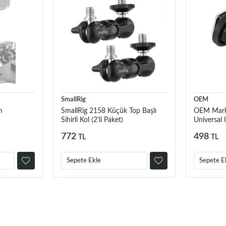
SmallRig
OEM
m
SmallRig 2158 Küçük Top Başlı
OEM Mark
Sihirli Kol (2'li Paket)
Universal I
772
498
TL
TL
Sepete Ekle
Sepete E