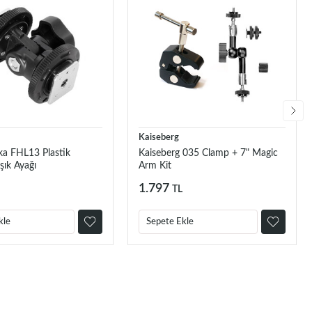
Kaiseberg
a FHL13 Plastik
Kaiseberg 035 Clamp + 7" Magic
şık Ayağı
Arm Kit
1.797
TL
kle
Sepete Ekle