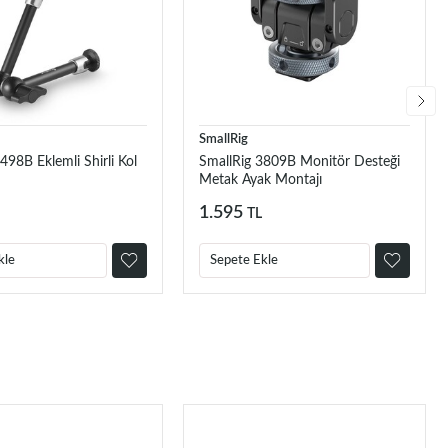
SmallRig
498B Eklemli Shirli Kol
SmallRig 3809B Monitör Desteği
Metak Ayak Montajı
1.595
TL
kle
Sepete Ekle