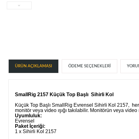
ÜRÜN AÇIKLAMASI
ÖDEME SEÇENEKLERI
YORUM
SmallRig 2157 Küçük Top Başlı Sihirli Kol
Küçük Top Başlı SmallRig Evrensel Sihirli Kol 2157, her i
monitör veya video ışığı takılabilir. Monitörün veya vide
Uyumluluk:
Evrensel
Paket İçeriği:
1 x Sihirli Kol 2157