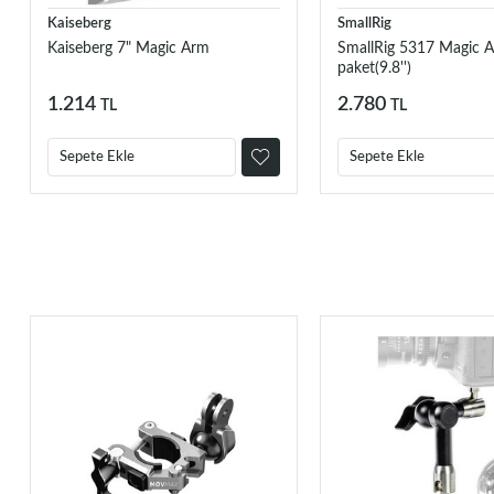
Kaiseberg
SmallRig
Kaiseberg 7" Magic Arm
SmallRig 5317 Magic Ar
paket(9.8'')
1.214
2.780
TL
TL
Sepete Ekle
Sepete Ekle