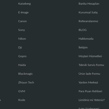
Kaiseberg
Banka Hesapları
E-Image
Kurumsal Satış
Canon
Referanslarımız
Sony
BLOG
Nikon
Hakkımızda
Dji
İletişim
Gopro
Müşteri Hizmetleri
Haida
Teknik Servis Formu
Blackmagic
Ürün İade Formu
Zhiyun Tech
Yardım Merkezi
GVM
Para Puan Rehberi
a
Rode
Limitiniz mi Yetersiz?
Satış Sözleşmesi