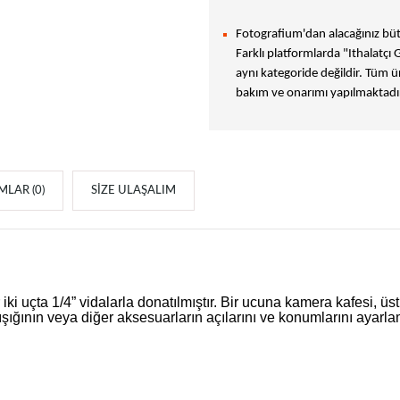
Fotografium'dan alacağınız bütü
Farklı platformlarda "Ithalatçı 
aynı kategoride değildir. Tüm ür
bakım ve onarımı yapılmaktadır
LAR (0)
SIZE ULAŞALIM
ki uçta 1/4” vidalarla donatılmıştır. Bir ucuna kamera kafesi, 
o ışığının veya diğer aksesuarların açılarını ve konumlarını ayar