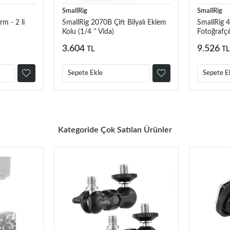
SmallRig
SmallRig
m - 2 li
SmallRig 2070B Çift Bilyalı Eklem
SmallRig 
Kolu (1/4 '' Vida)
Fotoğrafçı
Plakası S)
3.604
9.526
TL
TL
Sepete Ekle
Sepete E
Kategoride Çok Satılan Ürünler