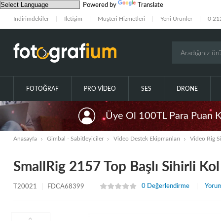
Powered by
Translate
İndirimdekiler
İletişim
Müşteri Hizmetleri
Yeni Ürünler
0 21
FOTOĞRAF
PRO VIDEO
SES
DRONE
Üye Ol 100TL Para Puan 
Anasayfa
Gimbal - Sabitleyiciler
Video Destek Ekipmanları
Video Rig Si
SmallRig 2157 Top Başlı Sihirli Kol
0 Değerlendirme
Yorum
T20021
FDCA68399