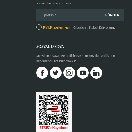
abone olmayı unutmayın.
KVKK sözleşmesini
Okudum, Kabul Ediyorum.
SOSYAL MEDYA
Sosyal medyaya özel indirim ve kampanyalardan ilk sen
haberdar ol, fırsatları yakala!