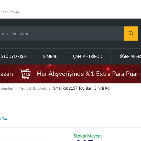
2 511 99 44
STÜDYO - IŞIK
GIMBAL
ÇANTA - TRIPOD
DIĞER AKS
Kazan
Her Alışverişinde %1 Extra Para Puan
stemleri
Arms & Brackets
SmallRig 2157 Top Başlı Sihirli Kol
 Yaz
Stokta Mevcut