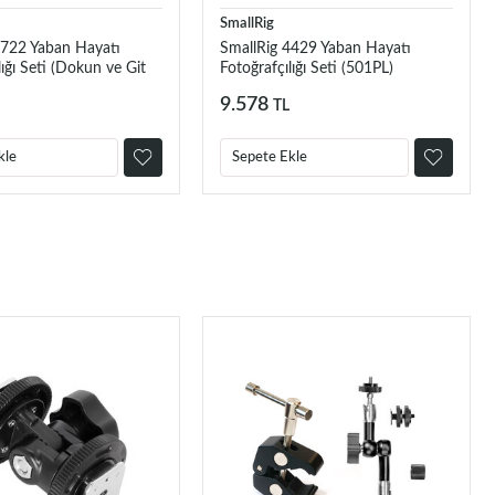
SmallRig
4722 Yaban Hayatı
SmallRig 4429 Yaban Hayatı
lığı Seti (Dokun ve Git
Fotoğrafçılığı Seti (501PL)
9.578
TL
kle
Sepete Ekle