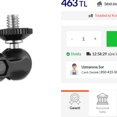
463
TL
Taksit Se
İstanbul içi Ku
-
+
Stokta
12:58:28
süre i
Uzmanına Sor
Canlı Destek
850-433-3
Garanti
Kurumsal
Satış