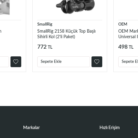
SmallRig
OEM
m
SmallRig 2158 Küçük Top Başlı
OEM Mark
Sihirli Kol (2'li Paket)
Universal I
772
498
TL
TL
Sepete Ekle
Sepete E
Markalar
Hızlı Erişim