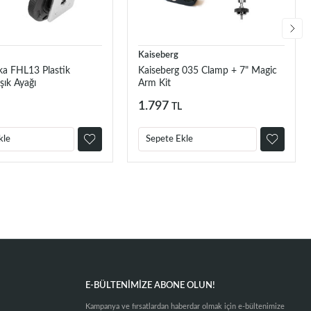
Kaiseberg
a FHL13 Plastik
Kaiseberg 035 Clamp + 7" Magic
şık Ayağı
Arm Kit
1.797
TL
kle
Sepete Ekle
E-BÜLTENIMIZE ABONE OLUN!
Kampanya ve fırsatlardan haberdar olmak için e-bültenimize