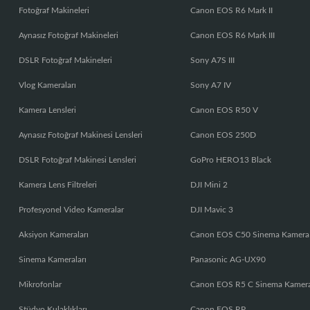
Fotoğraf Makineleri
Canon EOS R6 Mark II
Aynasız Fotoğraf Makineleri
Canon EOS R6 Mark III
DSLR Fotoğraf Makineleri
Sony A7S III
Vlog Kameraları
Sony A7 IV
Kamera Lensleri
Canon EOS R50 V
Aynasız Fotoğraf Makinesi Lensleri
Canon EOS 250D
DSLR Fotoğraf Makinesi Lensleri
GoPro HERO13 Black
Kamera Lens Filtreleri
DJI Mini 2
Profesyonel Video Kameralar
DJI Mavic 3
Aksiyon Kameraları
Canon EOS C50 Sinema Kamera
Sinema Kameraları
Panasonic AG-UX90
Mikrofonlar
Canon EOS R5 C Sinema Kamer
Stüdyo Kulaklıkları
Canon EOS RP