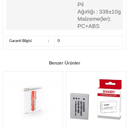
Pil
Ağırlığı
:
338±10g
Malzeme(ler):
PC+ABS
Garanti Bilgisi
:
0
Benzer Ürünler