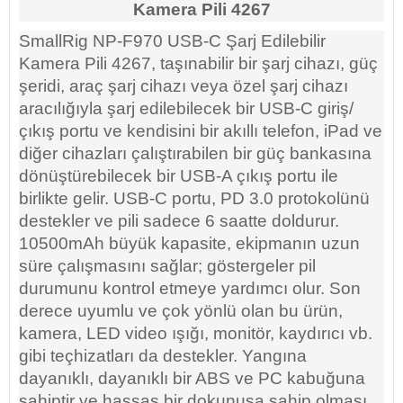
Kamera Pili 4267
SmallRig NP-F970 USB-C Şarj Edilebilir
Kamera Pili 4267, taşınabilir bir şarj cihazı, güç
şeridi, araç şarj cihazı veya özel şarj cihazı
aracılığıyla şarj edilebilecek bir USB-C giriş/
çıkış portu ve kendisini bir akıllı telefon, iPad ve
diğer cihazları çalıştırabilen bir güç bankasına
dönüştürebilecek bir USB-A çıkış portu ile
birlikte gelir. USB-C portu, PD 3.0 protokolünü
destekler ve pili sadece 6 saatte doldurur.
10500mAh büyük kapasite, ekipmanın uzun
süre çalışmasını sağlar; göstergeler pil
durumunu kontrol etmeye yardımcı olur. Son
derece uyumlu ve çok yönlü olan bu ürün,
kamera, LED video ışığı, monitör, kaydırıcı vb.
gibi teçhizatları da destekler. Yangına
dayanıklı, dayanıklı bir ABS ve PC kabuğuna
sahiptir ve hassas bir dokunuşa sahip olması