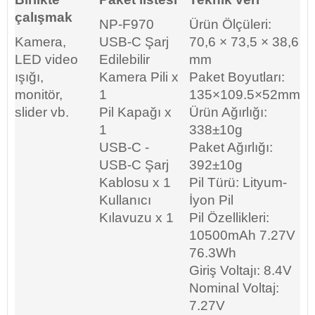
çalışmak
NP-F970
Ürün Ölçüleri:
Kamera,
USB-C Şarj
70,6 × 73,5 × 38,6
LED video
Edilebilir
mm
ışığı,
Kamera Pili x
Paket Boyutları:
monitör,
1
135×109.5×52mm
slider vb.
Pil Kapağı x
Ürün Ağırlığı:
1
338±10g
USB-C -
Paket Ağırlığı:
USB-C Şarj
392±10g
Kablosu x 1
Pil Türü: Lityum-
Kullanıcı
İyon Pil
Kılavuzu x 1
Pil Özellikleri:
10500mAh 7.27V
76.3Wh
Giriş Voltajı: 8.4V
Nominal Voltaj:
7.27V