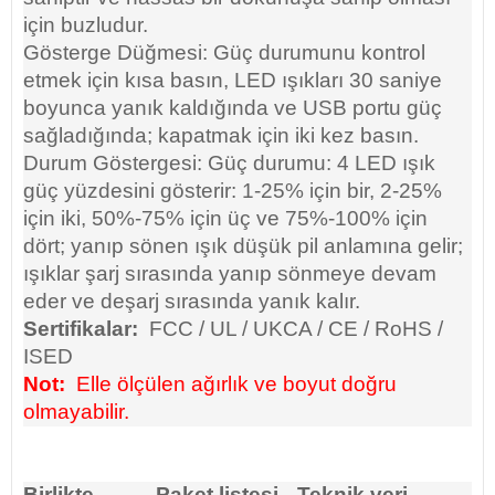
için buzludur.
Gösterge Düğmesi: Güç durumunu kontrol
etmek için kısa basın, LED ışıkları 30 saniye
boyunca yanık kaldığında ve USB portu güç
sağladığında; kapatmak için iki kez basın.
Durum Göstergesi: Güç durumu: 4 LED ışık
güç yüzdesini gösterir: 1-25% için bir, 2-25%
için iki, 50%-75% için üç ve 75%-100% için
dört; yanıp sönen ışık düşük pil anlamına gelir;
ışıklar şarj sırasında yanıp sönmeye devam
eder ve deşarj sırasında yanık kalır.
Sertifikalar:
FCC / UL / UKCA / CE / RoHS /
ISED
Not:
Elle ölçülen ağırlık ve boyut doğru
olmayabilir.
Birlikte
Paket listesi
Teknik veri