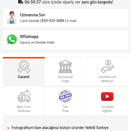
06:50:36
süre içinde sipariş ver
aynı gün kargoda!
Uzmanına Sor
Canlı Destek
850-433-3686
E-mail
Whatsapp
Sipariş ve Destek Hattı
Garanti
Kurumsal
Limitiniz mi
Satış
Yetersiz?
Aynı Gün
Tax
Ücretsiz
Teslimat
Free
Eğitim
Fotografium'dan alacağınız bütün ürünler Yetkili Türkiye