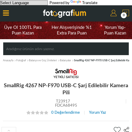
Powered by
Translate
0
Üye Ol 100TL Para
Her Alışverişinde %1
Yorum Yap-
Puan Kazan
Extra Para Puan
Puan Kazan
Anasayfa
Fotoğraf
Batarya ve Güç Üniteleri
Bataryalar
SmallRig 4267 NP-F970 USB-C Şarj Edilebilir Kame
SmallRig 4267 NP-F970 USB-C Şarj Edilebilir Kamera
Pili
T23917
FDCA68495
0 Değerlendirme
Yorum Yaz