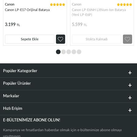
Canon
Canon
Canon LP-E17 Orijinal Batarya
Canon LP-E6NH Lithium-Ion Batarya
(Yeni LP-E6P)
3.199
5.599
TL
TL
Sepete Ekle
Stokta Kalmadı
Popüler Kategoriler
Popüler Ürünler
Markalar
Hızlı Erişim
E-BÜLTENIMIZE ABONE OLUN!
Kampanya ve fırsatlardan haberdar olmak için e-bültenimize abone olmayı
unutmayın.