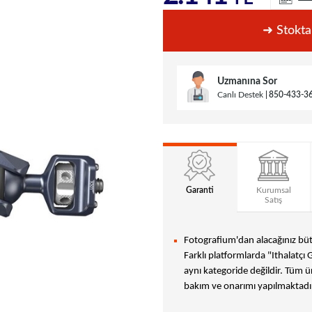
➜ Stokta
Uzmanına Sor
Canlı Destek
850-433-3
Garanti
Kurumsal
Satış
Fotografium'dan alacağınız bütü
Farklı platformlarda "Ithalatçı 
aynı kategoride değildir. Tüm ür
bakım ve onarımı yapılmaktadır