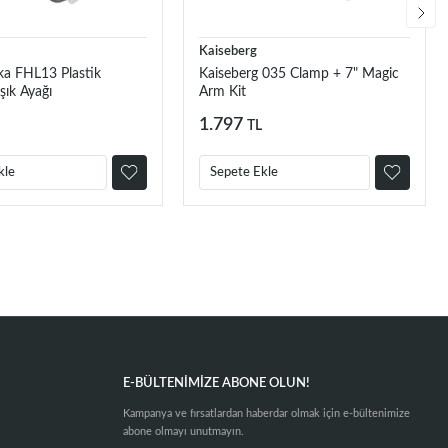
Kaiseberg
a FHL13 Plastik
Kaiseberg 035 Clamp + 7" Magic
şık Ayağı
Arm Kit
1.797
TL
kle
Sepete Ekle
E-BÜLTENIMIZE ABONE OLUN!
Kampanya ve fırsatlardan haberdar olmak için e-bültenimize
abone olmayı unutmayın.