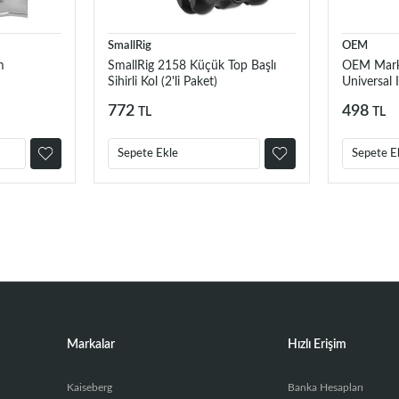
SmallRig
OEM
m
SmallRig 2158 Küçük Top Başlı
OEM Mark
Sihirli Kol (2'li Paket)
Universal I
772
498
TL
TL
Sepete Ekle
Sepete E
Markalar
Hızlı Erişim
Kaiseberg
Banka Hesapları