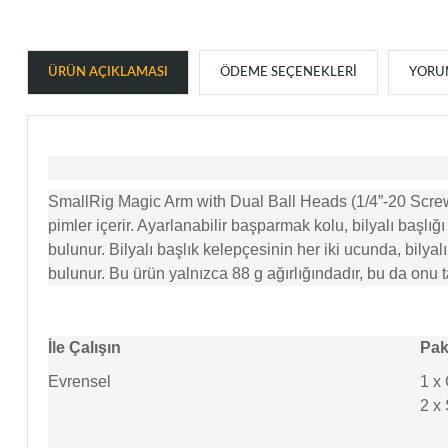
ÜRÜN AÇIKLAMASI
ÖDEME SEÇENEKLERI
YORUM
SmallRig Magic Arm with Dual Ball Heads (1/4”-20 Screws)
pimler içerir. Ayarlanabilir başparmak kolu, bilyalı başlı
bulunur. Bilyalı başlık kelepçesinin her iki ucunda, bilya
bulunur. Bu ürün yalnızca 88 g ağırlığındadır, bu da onu t
İle Çalışın
Pake
Evrensel
1 x 
2 x