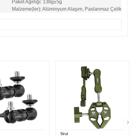
Paket Ağırlığı: 138g±5g
Malzeme(ler): Alüminyum Alaşım, Paslanmaz Çelik
Sirui