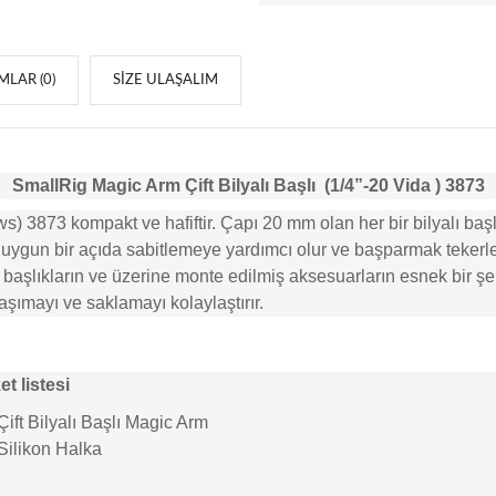
LAR (0)
SIZE ULAŞALIM
SmallRig Magic Arm
Çift
Bilyalı
Başlı
(1/4”-20 Vida
)
3873
 3873 kompakt ve hafiftir. Çapı 20 mm olan her bir bilyalı başl
ğı uygun bir açıda sabitlemeye yardımcı olur ve başparmak tekerle
lı başlıkların ve üzerine monte edilmiş aksesuarların esnek bir ş
aşımayı ve saklamayı kolaylaştırır.
t listesi
Çift Bilyalı Başlı Magic Arm
 Silikon Halka