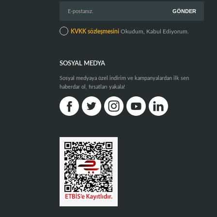
KVKK sözleşmesini
Okudum, Kabul Ediyorum.
SOSYAL MEDYA
Sosyal medyaya özel indirim ve kampanyalardan ilk sen
haberdar ol, fırsatları yakala!