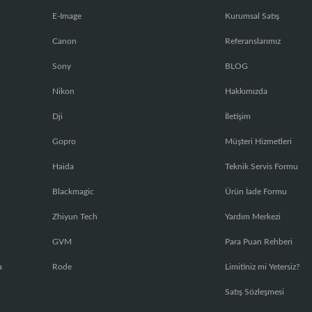
E-Image
Kurumsal Satış
Canon
Referanslarımız
Sony
BLOG
Nikon
Hakkımızda
Dji
İletişim
Gopro
Müşteri Hizmetleri
Haida
Teknik Servis Formu
Blackmagic
Ürün İade Formu
Zhiyun Tech
Yardım Merkezi
GVM
Para Puan Rehberi
a
Rode
Limitiniz mi Yetersiz?
Satış Sözleşmesi