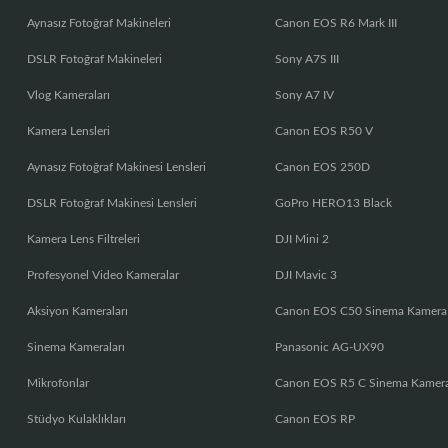
Aynasız Fotoğraf Makineleri
Canon EOS R6 Mark III
DSLR Fotoğraf Makineleri
Sony A7S III
Vlog Kameraları
Sony A7 IV
Kamera Lensleri
Canon EOS R50 V
Aynasız Fotoğraf Makinesi Lensleri
Canon EOS 250D
DSLR Fotoğraf Makinesi Lensleri
GoPro HERO13 Black
Kamera Lens Filtreleri
DJI Mini 2
Profesyonel Video Kameralar
DJI Mavic 3
Aksiyon Kameraları
Canon EOS C50 Sinema Kamera
Sinema Kameraları
Panasonic AG-UX90
Mikrofonlar
Canon EOS R5 C Sinema Kamer
Stüdyo Kulaklıkları
Canon EOS RP