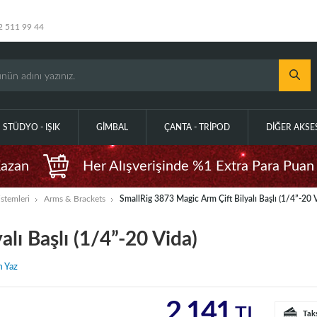
2 511 99 44
STÜDYO - IŞIK
GIMBAL
ÇANTA - TRIPOD
DIĞER AKS
Kazan
Her Alışverişinde %1 Extra Para Puan
stemleri
Arms & Brackets
SmallRig 3873 Magic Arm Çift Bilyalı Başlı (1/4”-20 
lı Başlı (1/4”-20 Vida)
 Yaz
2.141
TL
Tak