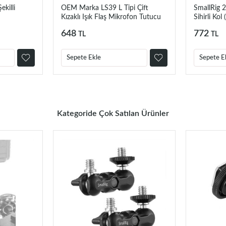
killi
OEM Marka LS39 L Tipi Çift
SmallRig 
Kızaklı Işık Flaş Mikrofon Tutucu
Sihirli Kol 
648
772
TL
TL
Sepete Ekle
Sepete E
Kategoride Çok Satılan Ürünler