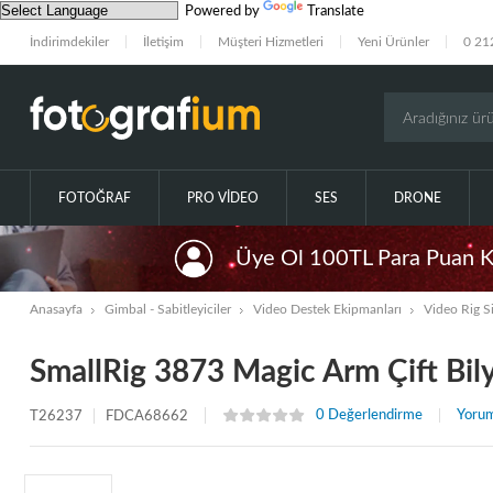
Powered by
Translate
İndirimdekiler
İletişim
Müşteri Hizmetleri
Yeni Ürünler
0 21
FOTOĞRAF
PRO VIDEO
SES
DRONE
Üye Ol 100TL Para Puan 
Anasayfa
Gimbal - Sabitleyiciler
Video Destek Ekipmanları
Video Rig Si
SmallRig 3873 Magic Arm Çift Bilya
0 Değerlendirme
Yorum
T26237
FDCA68662