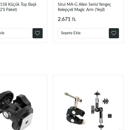
2158 Küçük Top Başlı
Sirui MA-G Alien Serisi Yengeç
(2'li Paket)
Kelepçeli Magic Arm (Yeşil)
2.671
TL
kle
Sepete Ekle