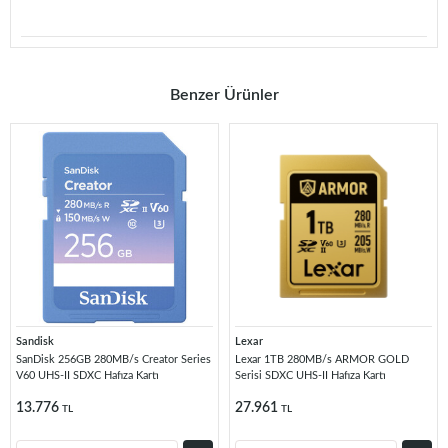
Benzer Ürünler
Sandisk
Lexar
SanDisk 256GB 280MB/s Creator Series
Lexar 1TB 280MB/s ARMOR GOLD
V60 UHS-II SDXC Hafıza Kartı
Serisi SDXC UHS-II Hafıza Kartı
13.776
27.961
TL
TL