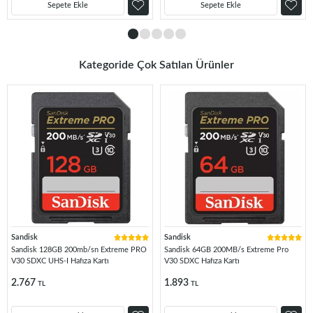
Sepete Ekle
Sepete Ekle
Kategoride Çok Satılan Ürünler
Sandisk
Sandisk
Sandisk 128GB 200mb/sn Extreme PRO
Sandisk 64GB 200MB/s Extreme Pro
V30 SDXC UHS-I Hafıza Kartı
V30 SDXC Hafıza Kartı
2.767
1.893
TL
TL