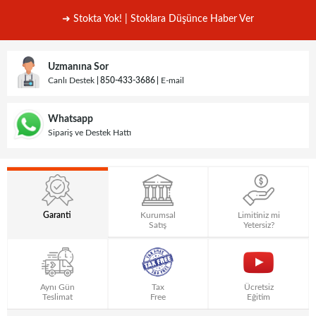
➜ Stokta Yok! | Stoklara Düşünce Haber Ver
Uzmanına Sor
Canlı Destek
850-433-3686
E-mail
Whatsapp
Sipariş ve Destek Hattı
Garanti
Kurumsal
Limitiniz mi
Satış
Yetersiz?
Aynı Gün
Tax
Ücretsiz
Teslimat
Free
Eğitim