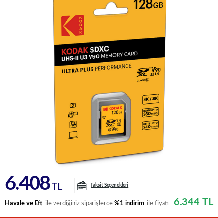
6.408
TL
Taksit Seçenekleri
6.344
TL
Havale ve Eft
ile verdiğiniz siparişlerde
%1 indirim
ile fiyatı