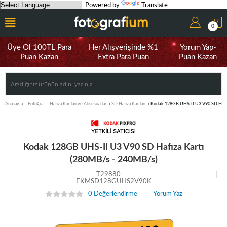
Powered by
Translate
0
Üye Ol 100TL Para
Her Alışverişinde %1
Yorum Yap-
Puan Kazan
Extra Para Puan
Puan Kazan
Anasayfa
Fotoğraf
Hafıza Kartları ve Aksesuarlar
SD Hafıza Kartları
Kodak 128GB UHS-II U3 V90 SD Hafız
Kodak 128GB UHS-II U3 V90 SD Hafıza Kartı
(280MB/s - 240MB/s)
T29880
EKMSD128GUHS2V90K
0 Değerlendirme
Yorum Yaz