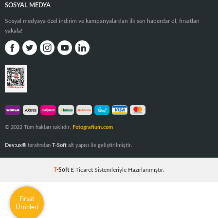
SOSYAL MEDYA
Sosyal medyaya özel indirim ve kampanyalardan ilk sen haberdar ol, fırsatları
yakala!
© 2022 Tüm hakları saklıdır.
Fotografium.com
Dev:ux®
tarafından
T-Soft
alt yapısı ile geliştirilmiştir.
T
-Soft
E-Ticaret
Sistemleriyle Hazırlanmıştır.
Fırsat
Ürünleri