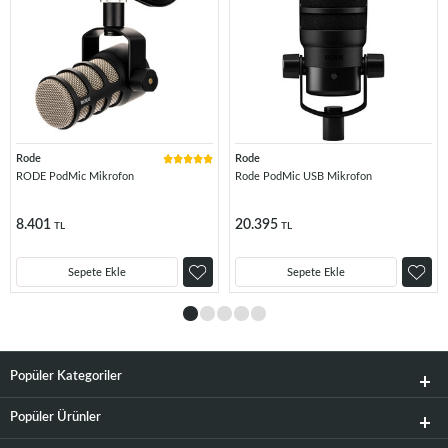
Rode
Rode
RODE PodMic Mikrofon
Rode PodMic USB Mikrofon
8.401
20.395
TL
TL
Sepete Ekle
Sepete Ekle
Popüler Kategoriler
Popüler Ürünler