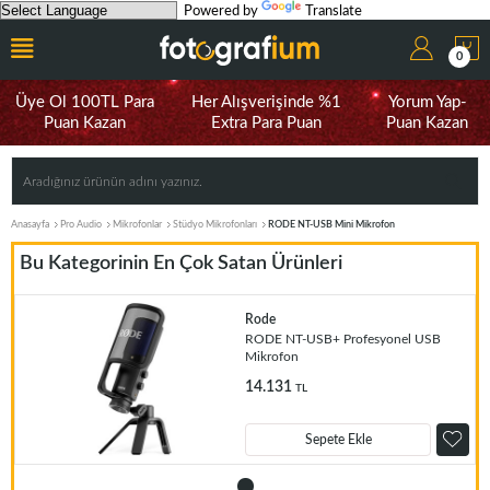
Powered by
Translate
0
Üye Ol 100TL Para
Her Alışverişinde %1
Yorum Yap-
Puan Kazan
Extra Para Puan
Puan Kazan
Anasayfa
Pro Audio
Mikrofonlar
Stüdyo Mikrofonları
RODE NT-USB Mini Mikrofon
Bu Kategorinin En Çok Satan Ürünleri
Rode
RODE NT-USB+ Profesyonel USB
Mikrofon
14.131
TL
Sepete Ekle