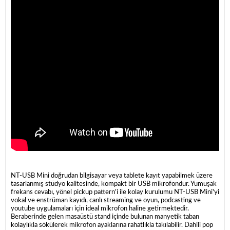
NT-USB Mini doğrudan bilgisayar veya tablete kayıt yapabilmek üzere
tasarlanmış stüdyo kalitesinde, kompakt bir USB mikrofondur. Yumuşak
frekans cevabı, yönel pickup pattern'i ile kolay kurulumu NT-USB Mini'yi
vokal ve enstrüman kayıdı, canlı streaming ve oyun, podcasting ve
youtube uygulamaları için ideal mikrofon haline getirmektedir.
Beraberinde gelen masaüstü stand içinde bulunan manyetik taban
kolaylıkla sökülerek mikrofon ayaklarına rahatlıkla takılabilir. Dahili pop