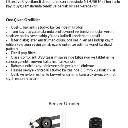
filtresi ve 0 gecikmeli dinleme imkanı sayesinde NT-USB Mini her türlü
kayııt uygulamalarında temiz ve berrak bir ses verecektir.
Öne Çıkan Özellikler
USB-C bağlantılı stüdyo kalitesinde mikrofon
Tüm kayıt uygulamalarında profesyonel ve temiz sonuçlar veren,
sıcak ve parlak sese sahip yüksek kaliteli kondenser kapsül
İster dialog ister enstrüman olsun, oda sesini en aza indirip kayıt
edilen kaynağın sesini almak üzere optimize edilmiş yönel kardioid
pattern
Dahili pop filtre
Class-compliant USB tasarım sayesinde bilgisayar ve tabletler ile
sürücü gerektirmeyen kullanım. Tak-çalıştır.
Rahatsız edici ekoyu önleyen sıfır gecikmeli dinleme
Hassas seviye kontrollü stüdyo kalitesinde 3.5 mm kulaklık çıkışı
Çelik ve nylon reçine ile kuvvetlendirilmiş konstrüksiyon. Şık mat
siyah modern tasarım
Benzer Ürünler