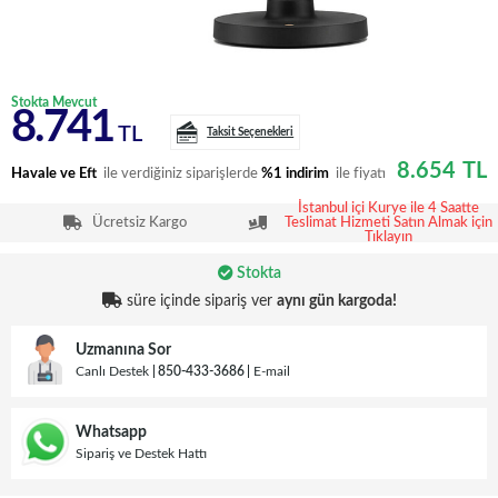
Stokta Mevcut
8.741
TL
Taksit Seçenekleri
8.654
TL
Havale ve Eft
ile verdiğiniz siparişlerde
%1 indirim
ile fiyatı
İstanbul içi Kurye ile 4 Saatte
Ücretsiz Kargo
Teslimat Hizmeti Satın Almak için
Tıklayın
Stokta
süre içinde sipariş ver
aynı gün kargoda!
Uzmanına Sor
Canlı Destek
850-433-3686
E-mail
Whatsapp
Sipariş ve Destek Hattı