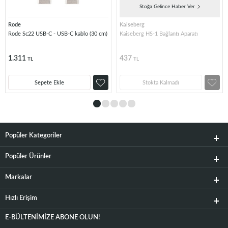
Stoğa Gelince Haber Ver
Rode
Kaiseberg
Rode Sc22 USB-C - USB-C kablo (30 cm)
Kaiseberg HS-1 Bağlantı Aparatı
1.311
437
TL
TL
Sepete Ekle
Stokta Kalmadı
Popüler Kategoriler
Popüler Ürünler
Markalar
Hızlı Erişim
E-BÜLTENIMIZE ABONE OLUN!