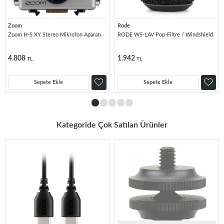
Zoom
Rode
Zoom H-5 XY Stereo Mikrofon Aparatı
RODE WS-LAV Pop-Filtre / Windshield
4.808
1.942
TL
TL
Sepete Ekle
Sepete Ekle
Kategoride Çok Satılan Ürünler