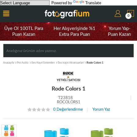
Powered by
Translate
0
Üye Ol 100TL Para
Her Alışverişinde %1
Yorum Yap-
Puan Kazan
Extra Para Puan
Puan Kazan
Anasayfa
Pro Audio
Ses Kayıt Sistemleri
Ses kayıt Aksesuarları
Rode Colors 1
Rode Colors 1
T23818
ROCOLORS1
0 Değerlendirme
Yorum Yaz