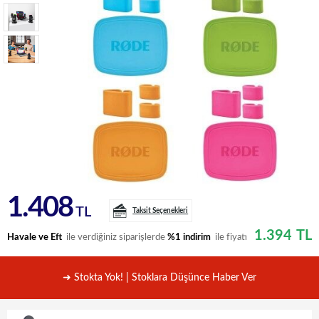
1.408
TL
Taksit Seçenekleri
1.394
TL
Havale ve Eft
ile verdiğiniz siparişlerde
%1 indirim
ile fiyatı
➜ Stokta Yok! | Stoklara Düşünce Haber Ver