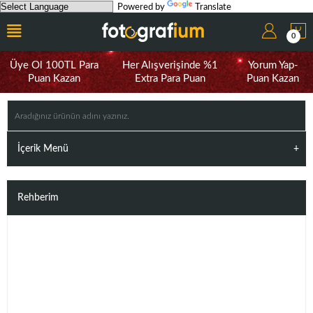
Powered by
Translate
0
Üye Ol 100TL Para
Her Alışverişinde %1
Yorum Yap-
Puan Kazan
Extra Para Puan
Puan Kazan
İçerik Menü
Rehberim