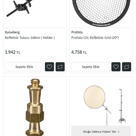
Kaiseberg
Profoto
Reflektör Tutucu 168cm ( Holder )
Profoto Clic Reflektör Grid (20°)
1.942
4.758
TL
TL
Sepete Ekle
Sepete Ekle
Stoğa Gelince Haber Ver