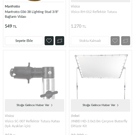
Manfrotto
Visico
Manfrotto 036-38 Lighting Stud 3/8"
Visico RH-012 Reflektör Tutucu
Bağlantı Vidası
549
1.270
TL
TL
Sepete Ekle
Stokta Kalmadı
Stoğa Gelince Haber Ver
Stoğa Gelince Haber Ver
Visico
Jinbei
Visico SC-007 Reflektör Tutucu Kafası
JINBEI HD-3.0x3.0m Çerçeve Butterfly
(Işık Ayakları için)
Difüzör Kit