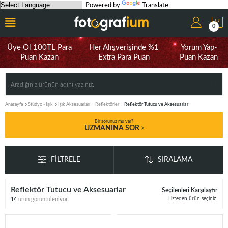
Powered by
Translate
0
Üye Ol 100TL Para
Her Alışverişinde %1
Yorum Yap-
Puan Kazan
Extra Para Puan
Puan Kazan
Anasayfa
Stüdyo - Işık
Işık Aksesuarları
Reflektörler
Reflektör Tutucu ve Aksesuarlar
Bir sorunuz mu var?
UZMANINA SOR
FILTRELE
SIRALAMA
Reflektör Tutucu ve Aksesuarlar
Seçilenleri Karşılaştır
Listeden ürün seçiniz.
14
ürün görüntüleniyor.