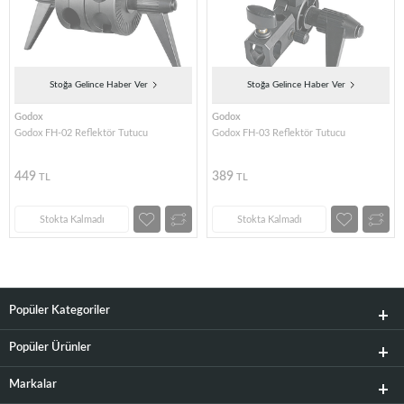
Stoğa Gelince Haber Ver
Stoğa Gelince Haber Ver
Godox
Godox
Godox FH-02 Reflektör Tutucu
Godox FH-03 Reflektör Tutucu
449
389
TL
TL
Stokta Kalmadı
Stokta Kalmadı
Popüler Kategoriler
Popüler Ürünler
Markalar