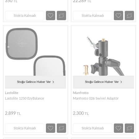
350
22.289
TL
TL
Stokta Kalmadı
Stokta Kalmadı
Stoğa Gelince Haber Ver
Stoğa Gelince Haber Ver
Lastolite
Manfrotto
Lastolite 1250 EzyBalance
Manfrotto 026 Swivel Adaptör
2.899
2.300
TL
TL
Stokta Kalmadı
Stokta Kalmadı