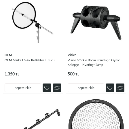
OEM
Visico
OEM Marka LS-42 Reflektör Tutucu
Visico SC-006 Boom Stand için Oynar
Kelepçe - Pivoting Clamp
1.350
500
TL
TL
Sepete Ekle
Sepete Ekle