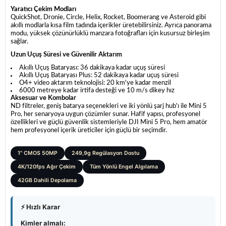
Yaratıcı Çekim Modları
QuickShot, Dronie, Circle, Helix, Rocket, Boomerang ve Asteroid gibi
akıllı modlarla kısa film tadında içerikler üretebilirsiniz. Ayrıca panorama
modu, yüksek çözünürlüklü manzara fotoğrafları için kusursuz birleşim
sağlar.
Uzun Uçuş Süresi ve Güvenilir Aktarım
Akıllı Uçuş Bataryası: 36 dakikaya kadar uçuş süresi
Akıllı Uçuş Bataryası Plus: 52 dakikaya kadar uçuş süresi
O4+ video aktarım teknolojisi: 20 km'ye kadar menzil
6000 metreye kadar irtifa desteği ve 10 m/s dikey hız
Aksesuar ve Kombolar
ND filtreler, geniş batarya seçenekleri ve iki yönlü şarj hub'ı ile Mini 5
Pro, her senaryoya uygun çözümler sunar. Hafif yapısı, profesyonel
özellikleri ve güçlü güvenlik sistemleriyle DJI Mini 5 Pro, hem amatör
hem profesyonel içerik üreticiler için güçlü bir seçimdir.
1" CMOS 50MP
249,9g Regülasyon Dostu
4K/120fps Ağır Çekim
Tüm Yönlü Engel Algılama
42GB Dahili Depolama
⚡ Hızlı Karar
Kimler almalı: