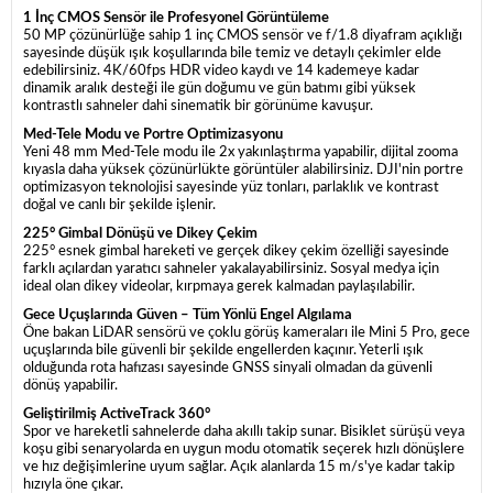
1 İnç CMOS Sensör ile Profesyonel Görüntüleme
50 MP çözünürlüğe sahip 1 inç CMOS sensör ve f/1.8 diyafram açıklığı
sayesinde düşük ışık koşullarında bile temiz ve detaylı çekimler elde
edebilirsiniz. 4K/60fps HDR video kaydı ve 14 kademeye kadar
dinamik aralık desteği ile gün doğumu ve gün batımı gibi yüksek
kontrastlı sahneler dahi sinematik bir görünüme kavuşur.
Med-Tele Modu ve Portre Optimizasyonu
Yeni 48 mm Med-Tele modu ile 2x yakınlaştırma yapabilir, dijital zooma
kıyasla daha yüksek çözünürlükte görüntüler alabilirsiniz. DJI'nin portre
optimizasyon teknolojisi sayesinde yüz tonları, parlaklık ve kontrast
doğal ve canlı bir şekilde işlenir.
225° Gimbal Dönüşü ve Dikey Çekim
225° esnek gimbal hareketi ve gerçek dikey çekim özelliği sayesinde
farklı açılardan yaratıcı sahneler yakalayabilirsiniz. Sosyal medya için
ideal olan dikey videolar, kırpmaya gerek kalmadan paylaşılabilir.
Gece Uçuşlarında Güven – Tüm Yönlü Engel Algılama
Öne bakan LiDAR sensörü ve çoklu görüş kameraları ile Mini 5 Pro, gece
uçuşlarında bile güvenli bir şekilde engellerden kaçınır. Yeterli ışık
olduğunda rota hafızası sayesinde GNSS sinyali olmadan da güvenli
dönüş yapabilir.
Geliştirilmiş ActiveTrack 360°
Spor ve hareketli sahnelerde daha akıllı takip sunar. Bisiklet sürüşü veya
koşu gibi senaryolarda en uygun modu otomatik seçerek hızlı dönüşlere
ve hız değişimlerine uyum sağlar. Açık alanlarda 15 m/s'ye kadar takip
hızıyla öne çıkar.