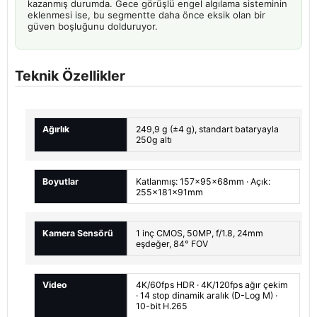
kazanmış durumda. Gece görüşlü engel algılama sisteminin
eklenmesi ise, bu segmentte daha önce eksik olan bir
güven boşluğunu dolduruyor.
Teknik Özellikler
Ağırlık
249,9 g (±4 g), standart bataryayla
250g altı
Boyutlar
Katlanmış: 157×95×68mm · Açık:
255×181×91mm
Kamera Sensörü
1 inç CMOS, 50MP, f/1.8, 24mm
eşdeğer, 84° FOV
Video
4K/60fps HDR · 4K/120fps ağır çekim
· 14 stop dinamik aralık (D-Log M) ·
10-bit H.265