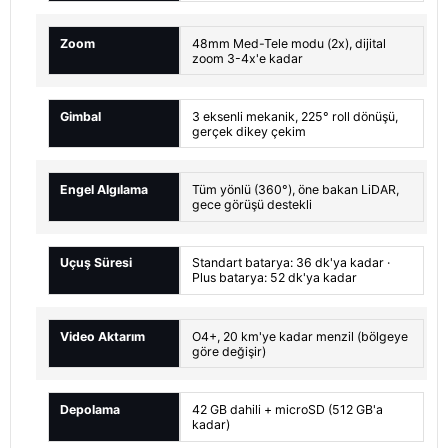
Zoom
48mm Med-Tele modu (2x), dijital
zoom 3-4x'e kadar
Gimbal
3 eksenli mekanik, 225° roll dönüşü,
gerçek dikey çekim
Engel Algılama
Tüm yönlü (360°), öne bakan LiDAR,
gece görüşü destekli
Uçuş Süresi
Standart batarya: 36 dk'ya kadar ·
Plus batarya: 52 dk'ya kadar
Video Aktarım
O4+, 20 km'ye kadar menzil (bölgeye
göre değişir)
Depolama
42 GB dahili + microSD (512 GB'a
kadar)