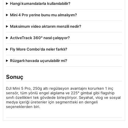
Hangi kumandalarla kullanılabilir?
Mini 4 Pro yerine bunu mu almalıyım?
Maksimum video aktarım menzili nedir?
ActiveTrack 360° nasıl çalışıyor?
Fly More Combo'da neler farklı?
Rüzgarlı havada uçurulabilir mi?
Sonuç
DJI Mini 5 Pro, 250g altı regülasyon avantajını korurken 1 inç
sensör, tüm yönlü engel algılama ve 225° gimbal gibi flagship
sınıfı özellikleri tek gövdede birleştiriyor. Seyahat, vlog ve sosyal
medya içeriği üretenler için segmentteki en dengeli
seçeneklerden biri.