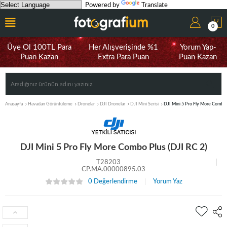
Powered by
Translate
0
Üye Ol 100TL Para
Her Alışverişinde %1
Yorum Yap-
Puan Kazan
Extra Para Puan
Puan Kazan
Anasayfa
Havadan Görüntüleme
Dronelar
DJI Dronelar
DJI Mini Serisi
DJI Mini 5 Pro Fly More Combo 
DJI Mini 5 Pro Fly More Combo Plus (DJI RC 2)
T28203
CP.MA.00000895.03
0 Değerlendirme
Yorum Yaz