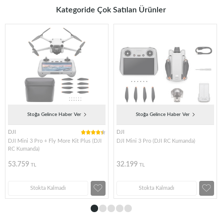
Kategoride Çok Satılan Ürünler
Stoğa Gelince Haber Ver
Stoğa Gelince Haber Ver
DJI
DJI
DJI Mini 3 Pro + Fly More Kit Plus (DJI
DJI Mini 3 Pro (DJI RC Kumanda)
RC Kumanda)
53.759
32.199
TL
TL
Stokta Kalmadı
Stokta Kalmadı