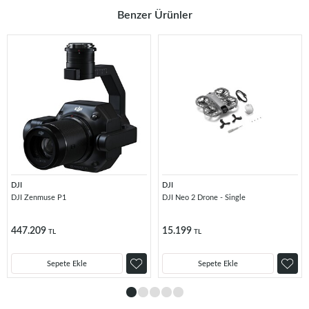
Benzer Ürünler
DJI
DJI
DJI Zenmuse P1
DJI Neo 2 Drone - Single
447.209
15.199
TL
TL
Sepete Ekle
Sepete Ekle