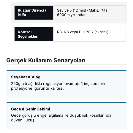
Rüzgar Direnci /
Seviye 5 (12 m/s) · Maks. irtifa
İrtifa
6000m'ye kadar
Kontrol
RC-N3 veya DJI RC 2 (ekranlı)
Seçenekleri
Gerçek Kullanım Senaryoları
Seyahat & Vlog
250g altı ağırlıkla regülasyon avantajı, 1 inç sensörle
profesyonel görüntü kalitesi.
Gece & Şehir Çekimi
Gece görüşlü engel algılama ile düşük ışık koşullarında
güvenli uçuş.