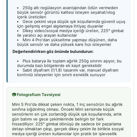
250g altı regülasyon avantajından ödün vermeden
büyük sensör görüntü kalitesi isteyen seyahat/vlog
içerik üreticileri
Gece çekimi veya düşük ışık koşullarında güvenli uçuş
için gelişmiş engel algılamaya ihtiyaç duyanlar
Dikey video/sosyal medya içeriği üreten, 225° gimbal
ile yaratıcı açı arayan kullanıcılar
Mini 4 Pro'dan yükseltme yapmayı düşünen, daha
büyük sensör ve daha yüksek kare hızı isteyenler
Değerlendirirken göz önünde bulundurun:
Plus batarya ile toplam ağırlık 250g sınırını aşıyor, bu
durumda bazı bölgelerde ek kayıt gerekebilir
Sabit diyafram (f/1.8) tasarımı var, manuel diyafram
kontrolü isteyenler için sınırlı esneklik sunuyor
📷 Fotografium Tavsiyesi
Mini 5 Pro'da dikkat çeken nokta, 1 inç sensörün bu ağırlık
sınıfına sığdırılmış olması. Önceki Mini serisinde küçük
sensörlerin en çok zorlandığı düşük ışık koşullarında, artık
gün batımı ve gece çekimlerinde belirgin bir fark
hissediliyor. 225° gimbal dönüşü de sadece bir pazarlama
detayı olmaktan çıkıp, gerçek dikey çekim ile birlikte sosyal
medya içeriği üreten kullanıcılar için pratik bir işlevsellik