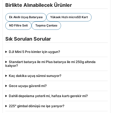
Birlikte Alınabilecek Ürünler
Ek Akıllı Uçuş Bataryası
Yüksek Hızlı microSD Kart
ND Filtre Seti
Taşıma Çantası
Sık Sorulan Sorular
DJI Mini 5 Pro kimler için uygun?
Standart batarya ile mi Plus batarya ile mi 250g altında
kalıyor?
Kaç dakika uçuş süresi sunuyor?
Gece uçuşu güvenli mi?
Dahili depolama yeterli mi, hafıza kartı gerekir mi?
225° gimbal dönüşü ne işe yarıyor?