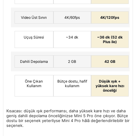
Video Üst Sınırı
4K/60fps
4K/120fps
Uçuş Süresi
~34 dk
~36 dk (52 dk
Plus ile)
Dahili Depolama
2 GB
42 GB
Öne Çıkan
Bütçe dostu, hafif
Düşük ışık +
Kullanım
kullanım
yüksek kare hızı
önceliği
Kısacası: düşük ışık performansı, daha yüksek kare hızı ve daha
geniş dahili depolama önceliğinizse Mini 5 Pro öne çıkıyor. Bütçe
dostu bir seçenek yeterliyse
Mini 4 Pro
hâlâ değerlendirilebilir bir
seçenek.