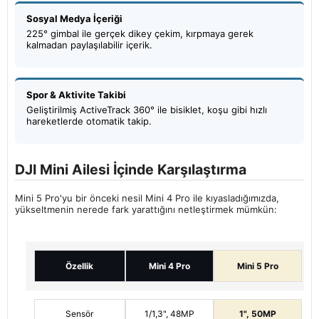
Sosyal Medya İçeriği
225° gimbal ile gerçek dikey çekim, kırpmaya gerek
kalmadan paylaşılabilir içerik.
Spor & Aktivite Takibi
Geliştirilmiş ActiveTrack 360° ile bisiklet, koşu gibi hızlı
hareketlerde otomatik takip.
DJI Mini Ailesi İçinde Karşılaştırma
Mini 5 Pro'yu bir önceki nesil Mini 4 Pro ile kıyasladığımızda,
yükseltmenin nerede fark yarattığını netleştirmek mümkün:
Özellik
Mini 4 Pro
Mini 5 Pro
Sensör
1/1,3", 48MP
1", 50MP