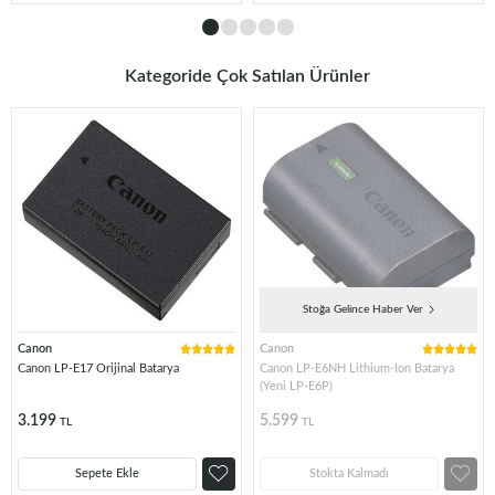
Kategoride Çok Satılan Ürünler
Stoğa Gelince Haber Ver
Canon
Canon
Canon LP-E17 Orijinal Batarya
Canon LP-E6NH Lithium-Ion Batarya
(Yeni LP-E6P)
3.199
5.599
TL
TL
Sepete Ekle
Stokta Kalmadı