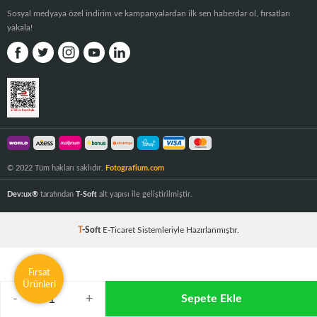
Sosyal medyaya özel indirim ve kampanyalardan ilk sen haberdar ol, fırsatları
yakala!
© 2022 Tüm hakları saklıdır.
Fotografium.com
Dev:ux®
tarafından
T-Soft
alt yapısı ile geliştirilmiştir.
T
-Soft
E-Ticaret
Sistemleriyle Hazırlanmıştır.
Fırsat
Ürünleri
-
+
Sepete Ekle