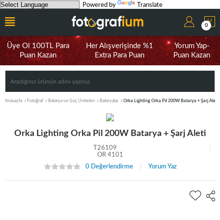
Powered by
Translate
0
Üye Ol 100TL Para
Her Alışverişinde %1
Yorum Yap-
Puan Kazan
Extra Para Puan
Puan Kazan
Anasayfa
Fotoğraf
Batarya ve Güç Üniteleri
Bataryalar
Orka Lighting Orka Pil 200W Batarya + Şarj Aleti
Orka Lighting Orka Pil 200W Batarya + Şarj Aleti
T26109
OR 4101
0 Değerlendirme
Yorum Yaz