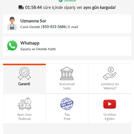
Stokta
01:58:44
süre içinde sipariş ver
aynı gün kargoda!
Uzmanına Sor
Canlı Destek
850-433-3686
E-mail
Whatsapp
Sipariş ve Destek Hattı
Garanti
Kurumsal
Limitiniz mi
Satış
Yetersiz?
Aynı Gün
Tax
Ücretsiz
Teslimat
Free
Eğitim