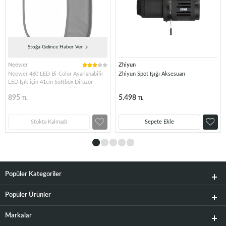
Stoğa Gelince Haber Ver
Neewer
Zhiyun
Neewer 480 LED Bi-Color Ayarlanabilir
Zhiyun Spot Işığı Aksesuarı
LED Işık için 41cm Softbox Difüzör
(10091632) (JYLED-500S için)
895
5.498
TL
TL
Stokta Kalmadı
Sepete Ekle
Popüler Kategoriler
Popüler Ürünler
Markalar