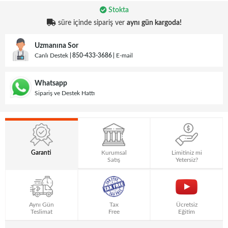
Stokta
süre içinde sipariş ver
aynı gün kargoda!
Uzmanına Sor
Canlı Destek
850-433-3686
E-mail
Whatsapp
Sipariş ve Destek Hattı
Garanti
Kurumsal
Limitiniz mi
Satış
Yetersiz?
Aynı Gün
Tax
Ücretsiz
Teslimat
Free
Eğitim