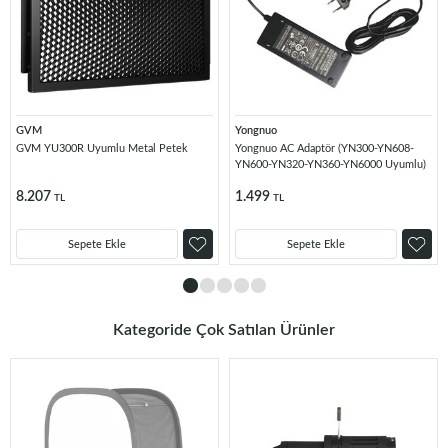
GVM
Yongnuo
GVM YU300R Uyumlu Metal Petek
Yongnuo AC Adaptör (YN300-YN608-
YN600-YN320-YN360-YN6000 Uyumlu)
8.207
1.499
TL
TL
Sepete Ekle
Sepete Ekle
Kategoride Çok Satılan Ürünler