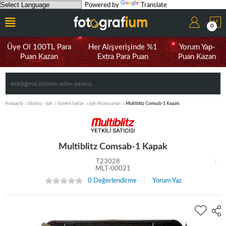
Powered by
Translate
0
Üye Ol 100TL Para
Her Alışverişinde %1
Yorum Yap-
Puan Kazan
Extra Para Puan
Puan Kazan
Anasayfa
Stüdyo - Işık
Sürekli Işıklar
Işık Aksesuarları
Multiblitz Comsab-1 Kapak
Multiblitz Comsab-1 Kapak
T23028
MLT-00021
0 Değerlendirme
Yorum Yaz