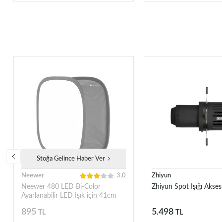
Stoğa Gelince Haber Ver
Neewer
3.0
Zhiyun
Neewer 480 LED Bi-Color
Zhiyun Spot Işığı Akses
Ayarlanabilir LED Işık için 41cm
Softbox Difüzör (10091632)
895
5.498
TL
TL
(JYLED-500S için)