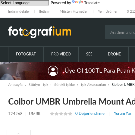
Powered by
Translate
İndirimdekiler
İletişim
Müşteri Hizmetleri
Yeni Ürünler
0 21
FOTOĞRAF
PRO VIDEO
SES
DRONE
Üye Ol 100TL Para Puan 
Anasayfa
Stüdyo - Işık
Sürekli Işıklar
Işık Aksesuarları
Colbor UMBR 
Colbor UMBR Umbrella Mount Ad
0 Değerlendirme
Yorum Yaz
T24268
UMBR