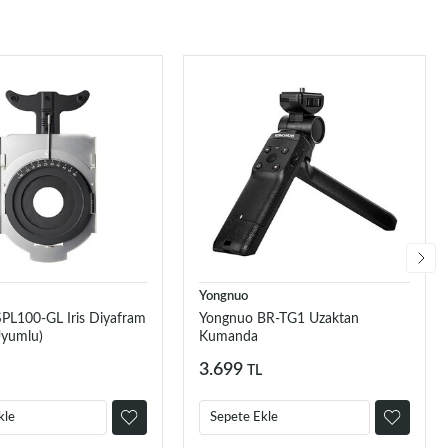
Yongnuo
PL100-GL Iris Diyafram
Yongnuo BR-TG1 Uzaktan
Uyumlu)
Kumanda
3.699
TL
kle
Sepete Ekle