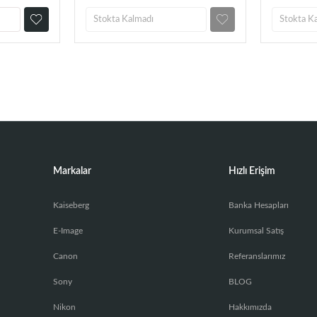
Stokta Kalmadı
Stokta K
Markalar
Hızlı Erişim
Kaiseberg
Banka Hesapları
E-Image
Kurumsal Satış
Canon
Referanslarımız
Sony
BLOG
Nikon
Hakkımızda