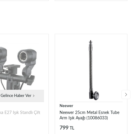
 Gelince Haber Ver
Neewer
 E27 Işık Standlı Çift
Neewer 25cm Metal Esnek Tube
Arm Işık Ayağı (10086033)
799
TL