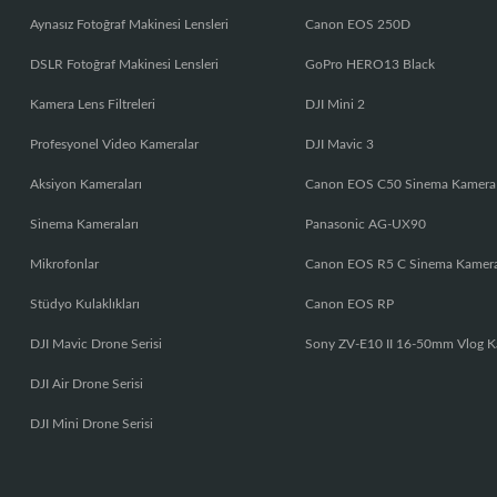
Aynasız Fotoğraf Makinesi Lensleri
Canon EOS 250D
DSLR Fotoğraf Makinesi Lensleri
GoPro HERO13 Black
Kamera Lens Filtreleri
DJI Mini 2
Profesyonel Video Kameralar
DJI Mavic 3
Aksiyon Kameraları
Canon EOS C50 Sinema Kamera
Sinema Kameraları
Panasonic AG-UX90
Mikrofonlar
Canon EOS R5 C Sinema Kamer
Stüdyo Kulaklıkları
Canon EOS RP
DJI Mavic Drone Serisi
Sony ZV-E10 II 16-50mm Vlog K
DJI Air Drone Serisi
DJI Mini Drone Serisi