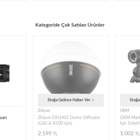
Kategoride Çok Satılan Ürünler
Stoğa Gelince Haber Ver
Stoğa
Zhiyun
OEM
uarı
Zhiyun EX1H03 Dome Diffusion
OEM Marka
(G60 & X100 için)
Işık Soketi
2.199
1.002
TL
TL