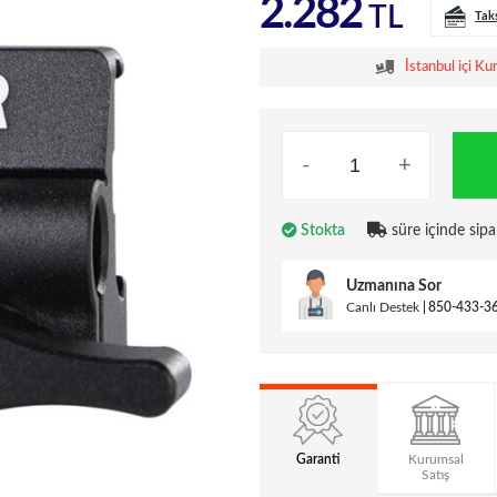
2.282
TL
Tak
İstanbul içi Ku
-
+
Stokta
süre içinde sipa
Uzmanına Sor
Canlı Destek
850-433-3
Garanti
Kurumsal
Satış