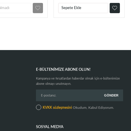
almadı
Sepete Ekle
E-BÜLTENIMIZE ABONE OLUN!
Kampanya ve fırsatlardan haberdar olmak için e-bültenimize
abone olmayı unutmayın.
KVKK sözleşmesini
Okudum, Kabul Ediyorum.
SOSYAL MEDYA