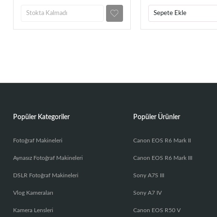
Stokta Kalmadı
Sepete Ekle
Popüler Kategoriler
Popüler Ürünler
Fotoğraf Makineleri
Canon EOS R6 Mark II
Aynasız Fotoğraf Makineleri
Canon EOS R6 Mark III
DSLR Fotoğraf Makineleri
Sony A7S III
Vlog Kameraları
Sony A7 IV
Kamera Lensleri
Canon EOS R50 V