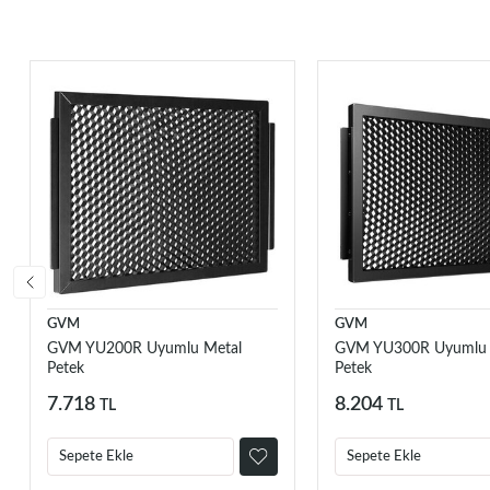
GVM
GVM
GVM YU200R Uyumlu Metal
GVM YU300R Uyumlu 
Petek
Petek
7.718
8.204
TL
TL
Sepete Ekle
Sepete Ekle