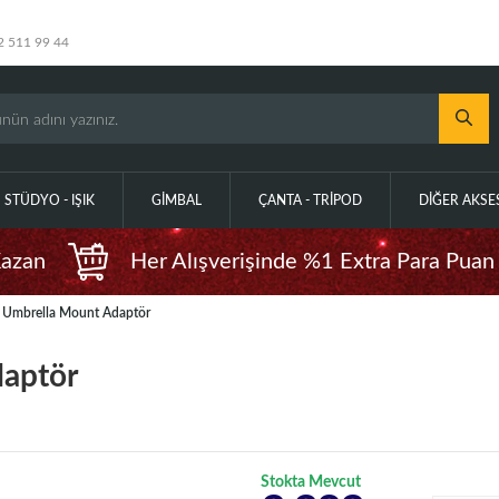
2 511 99 44
STÜDYO - IŞIK
GIMBAL
ÇANTA - TRIPOD
DIĞER AKS
Kazan
Her Alışverişinde %1 Extra Para Puan
Umbrella Mount Adaptör
aptör
Stokta Mevcut