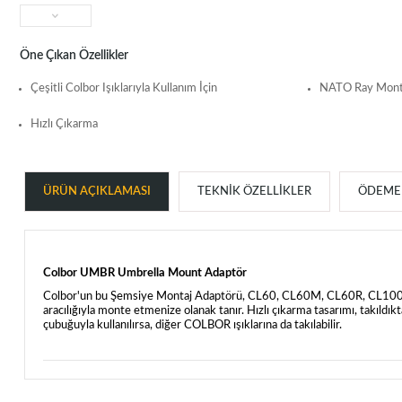
Öne Çıkan Özellikler
Çeşitli Colbor Işıklarıyla Kullanım İçin
NATO Ray Mont
Hızlı Çıkarma
ÜRÜN AÇIKLAMASI
TEKNIK ÖZELLIKLER
ÖDEME 
Colbor UMBR Umbrella Mount Adaptör
Colbor'un bu Şemsiye Montaj Adaptörü, CL60, CL60M, CL60R, CL100X ve 
aracılığıyla monte etmenize olanak tanır. Hızlı çıkarma tasarımı, takı
çubuğuyla kullanılırsa, diğer COLBOR ışıklarına da takılabilir.