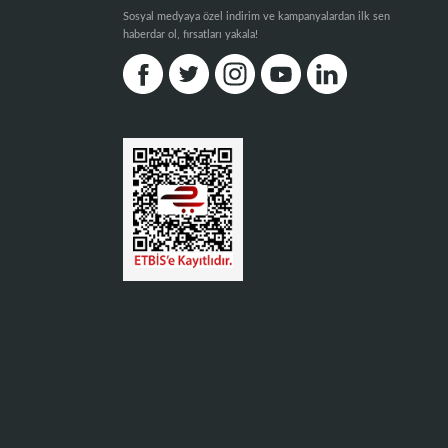
Sosyal medyaya özel indirim ve kampanyalardan ilk sen
haberdar ol, fırsatları yakala!