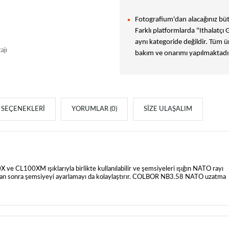
Fotografium'dan alacağınız bütü
Farklı platformlarda "Ithalatçı 
aynı kategoride değildir. Tüm ür
ajı
bakım ve onarımı yapılmaktadır
SEÇENEKLERI
YORUMLAR (0)
SIZE ULAŞALIM
CL100XM ışıklarıyla birlikte kullanılabilir ve şemsiyeleri ışığın NATO rayı
ldıktan sonra şemsiyeyi ayarlamayı da kolaylaştırır. COLBOR NB3.58 NATO uzatma