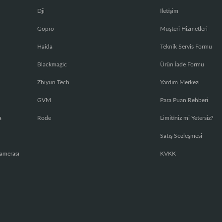
Dji
İletişim
Gopro
Müşteri Hizmetleri
Haida
Teknik Servis Formu
Blackmagic
Ürün İade Formu
Zhiyun Tech
Yardım Merkezi
GVM
Para Puan Rehberi
a
Rode
Limitiniz mi Yetersiz?
Satış Sözleşmesi
amerası
KVKK