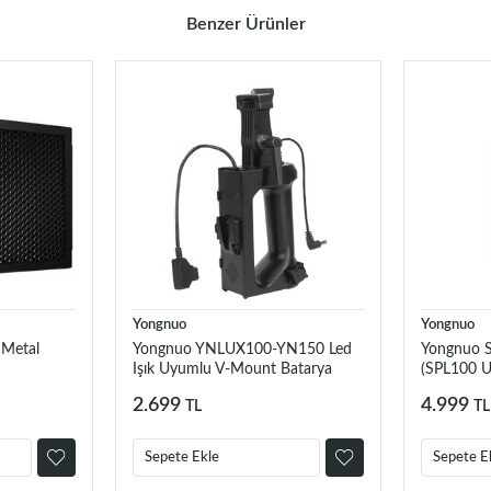
Benzer Ürünler
Yongnuo
Yongnuo
Metal
Yongnuo YNLUX100-YN150 Led
Yongnuo S
Işık Uyumlu V-Mount Batarya
(SPL100 
Handle
2.699
4.999
TL
TL
Sepete Ekle
Sepete E