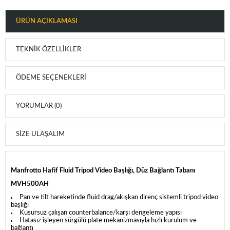
ÜRÜN AÇIKLAMASI
TEKNIK ÖZELLIKLER
ÖDEME SEÇENEKLERI
YORUMLAR (0)
SIZE ULAŞALIM
Manfrotto Hafif Fluid Tripod Video Başlığı, Düz Bağlantı Tabanı
MVH500AH
Pan ve tilt hareketinde fluid drag/akışkan direnç sistemli tripod video
başlığı
Kusursuz çalışan counterbalance/karşı dengeleme yapısı
Hatasız işleyen sürgülü plate mekanizmasıyla hızlı kurulum ve
bağlantı