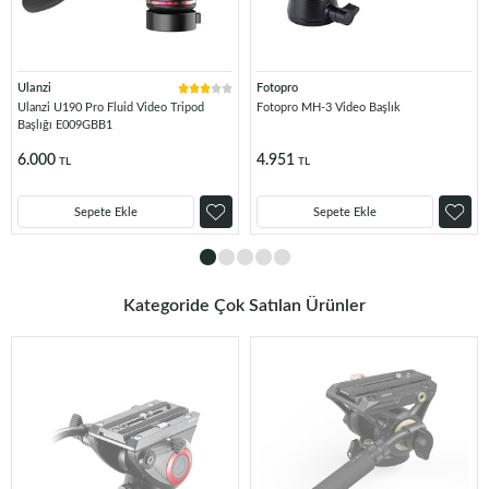
Ulanzi
Fotopro
Ulanzi U190 Pro Fluid Video Tripod
Fotopro MH-3 Video Başlık
Başlığı E009GBB1
6.000
4.951
TL
TL
Sepete Ekle
Sepete Ekle
Kategoride Çok Satılan Ürünler