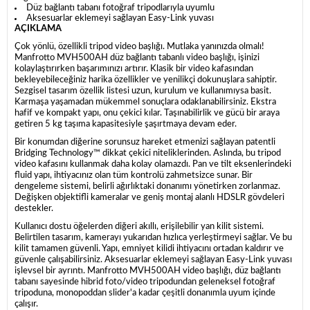
Düz bağlantı tabanı fotoğraf tripodlarıyla uyumlu
Aksesuarlar eklemeyi sağlayan Easy-Link yuvası
AÇIKLAMA
Çok yönlü, özellikli tripod video başlığı. Mutlaka yanınızda olmalı!
Manfrotto MVH500AH düz bağlantı tabanlı video başlığı, işinizi
kolaylaştırırken başarımınızı artırır. Klasik bir video kafasından
bekleyebileceğiniz harika özellikler ve yenilikçi dokunuşlara sahiptir.
Sezgisel tasarım özellik listesi uzun, kurulum ve kullanımıysa basit.
Karmaşa yaşamadan mükemmel sonuçlara odaklanabilirsiniz. Ekstra
hafif ve kompakt yapı, onu çekici kılar. Taşınabilirlik ve gücü bir araya
getiren 5 kg taşıma kapasitesiyle şaşırtmaya devam eder.
Bir konumdan diğerine sorunsuz hareket etmenizi sağlayan patentli
Bridging Technology™ dikkat çekici niteliklerinden. Aslında, bu tripod
video kafasını kullanmak daha kolay olamazdı. Pan ve tilt eksenlerindeki
fluid yapı, ihtiyacınız olan tüm kontrolü zahmetsizce sunar. Bir
dengeleme sistemi, belirli ağırlıktaki donanımı yönetirken zorlanmaz.
Değişken objektifli kameralar ve geniş montaj alanlı HDSLR gövdeleri
destekler.
Kullanıcı dostu öğelerden diğeri akıllı, erişilebilir yan kilit sistemi.
Belirtilen tasarım, kamerayı yukarıdan hızlıca yerleştirmeyi sağlar. Ve bu
kilit tamamen güvenli. Yapı, emniyet kilidi ihtiyacını ortadan kaldırır ve
güvenle çalışabilirsiniz. Aksesuarlar eklemeyi sağlayan Easy-Link yuvası
işlevsel bir ayrıntı. Manfrotto MVH500AH video başlığı, düz bağlantı
tabanı sayesinde hibrid foto/video tripodundan geleneksel fotoğraf
tripoduna, monopoddan slider'a kadar çeşitli donanımla uyum içinde
çalışır.