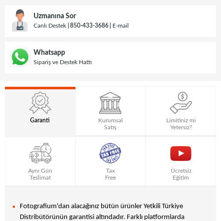
Uzmanına Sor
Canlı Destek
850-433-3686
E-mail
Whatsapp
Sipariş ve Destek Hattı
Garanti
Kurumsal
Limitiniz mi
Satış
Yetersiz?
Aynı Gün
Tax
Ücretsiz
Teslimat
Free
Eğitim
Fotografium'dan alacağınız bütün ürünler Yetkili Türkiye
Distribütörünün garantisi altındadır. Farklı platformlarda