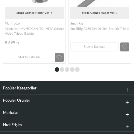
Stoğa Gelince Haber Ver
Stoğa Gelince Haber Ver
Manfrotto
SmallRig
Manfrotto MVH500AH (701 HDV Yerine)
SmallRig 3985 DH-01 Sıvı Başlıklı Tripod
Video Tripod Başlığı
8.499
TL
Stokta Kalmadı
Stokta Kalmadı
Popüler Kategoriler
Popüler Ürünler
Markalar
Hızlı Erişim