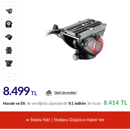
8.499
TL
Taksit Seçenekleri
8.414
TL
Havale ve Eft
ile verdiğiniz siparişlerde
%1 indirim
ile fiyatı
➜ Stokta Yok! | Stoklara Düşünce Haber Ver