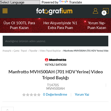
Powered by
Translate
0
Üye Ol 100TL Para
Her Alışverişinde %1
Yorum Yap-
Puan Kazan
Extra Para Puan
Puan Kazan
Anasayfa
Çanta - Tripod
Tripodlar
Video Tripod Başlıkları
Manfrotto MVH500AH (701 HDV Yerine) Video Tr
Manfrotto MVH500AH (701 HDV Yerine) Video
Tripod Başlığı
T14705
MVH500AH
0 Değerlendirme
Yorum Yaz