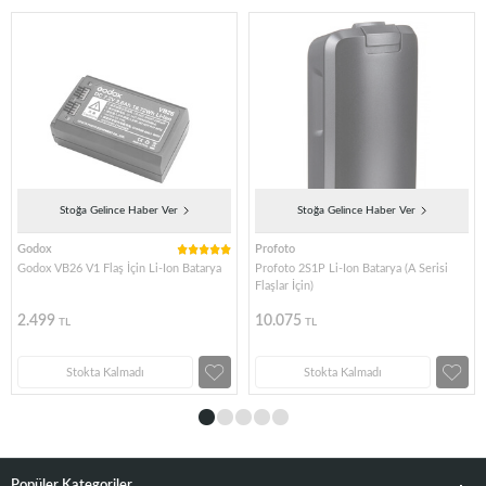
Stoğa Gelince Haber Ver
Stoğa Gelince Haber Ver
Godox
Profoto
Godox VB26 V1 Flaş İçin Li-Ion Batarya
Profoto 2S1P Li-Ion Batarya (A Serisi
Flaşlar İçin)
2.499
10.075
TL
TL
Stokta Kalmadı
Stokta Kalmadı
Popüler Kategoriler