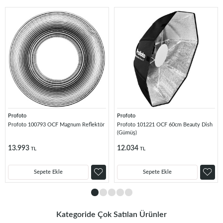
Profoto
Profoto
Profoto 100793 OCF Magnum Reflektör
Profoto 101221 OCF 60cm Beauty Dish
(Gümüş)
13.993
12.034
TL
TL
Sepete Ekle
Sepete Ekle
Kategoride Çok Satılan Ürünler