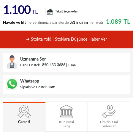
1.100
TL
Taksit Seçenekleri
1.089
TL
Havale ve Eft
ile verdiğiniz siparişlerde
%1 indirim
ile fiyatı
➜ Stokta Yok! | Stoklara Düşünce Haber Ver
Uzmanına Sor
Canlı Destek
850-433-3686
E-mail
Whatsapp
Sipariş ve Destek Hattı
Garanti
Kurumsal
Limitiniz mi
Satış
Yetersiz?