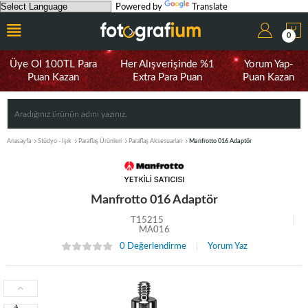
Powered by
Translate
0
Üye Ol 100TL Para
Her Alışverişinde %1
Yorum Yap-
Puan Kazan
Extra Para Puan
Puan Kazan
Anasayfa
Stüdyo - Işık
Paraflaş Ürünleri
Paraflaş Aksesuarları
Manfrotto 016 Adaptör
Manfrotto 016 Adaptör
T15215
MA016
0 Değerlendirme
Yorum Yaz