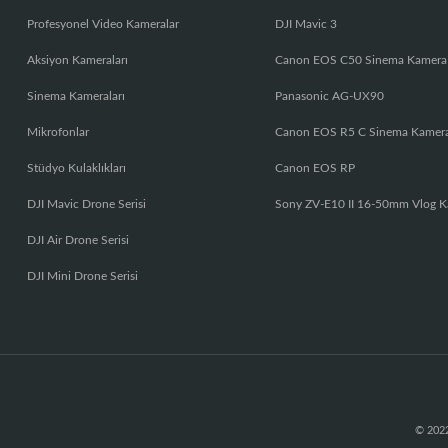
Profesyonel Video Kameralar
DJI Mavic 3
Aksiyon Kameraları
Canon EOS C50 Sinema Kamera
Sinema Kameraları
Panasonic AG-UX90
Mikrofonlar
Canon EOS R5 C Sinema Kamer
Stüdyo Kulaklıkları
Canon EOS RP
DJI Mavic Drone Serisi
Sony ZV-E10 II 16-50mm Vlog K
DJI Air Drone Serisi
DJI Mini Drone Serisi
© 2022