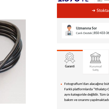
➜ Stokta
Uzmanına Sor
Canlı Destek
850-433-3
Garanti
Kurumsal
Satış
Fotografium'dan alacağınız bütü
Farklı platformlarda "Ithalatçı 
aynı kategoride değildir. Tüm ür
bakım ve onarımı yapılmaktadır