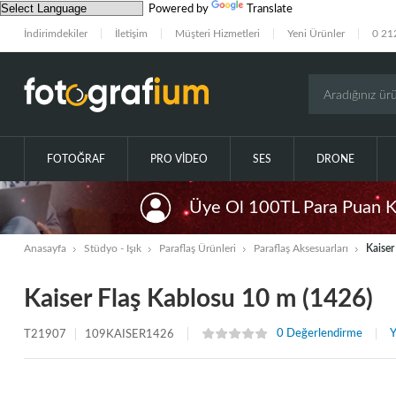
Powered by
Translate
İndirimdekiler
İletişim
Müşteri Hizmetleri
Yeni Ürünler
0 21
FOTOĞRAF
PRO VIDEO
SES
DRONE
Üye Ol 100TL Para Puan 
Anasayfa
Stüdyo - Işık
Paraflaş Ürünleri
Paraflaş Aksesuarları
Kaiser
Kaiser Flaş Kablosu 10 m (1426)
0 Değerlendirme
Y
T21907
109KAISER1426