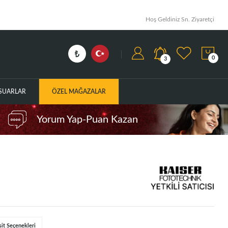
Hoş Geldiniz Sn. Ziyaretçi
0
3
ESUARLAR
ÖZEL MAĞAZALAR
Yorum Yap-Puan Kazan
sit Seçenekleri