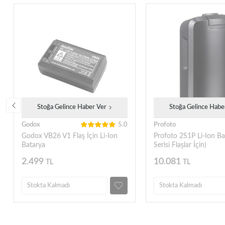
Stoğa Gelince Haber Ver
Stoğa Gelince Habe
Godox
5.0
Profoto
Godox VB26 V1 Flaş İçin Li-Ion
Profoto 2S1P Li-Ion Ba
Batarya
Serisi Flaşlar İçin)
2.499
10.081
TL
TL
Stokta Kalmadı
Stokta Kalmadı