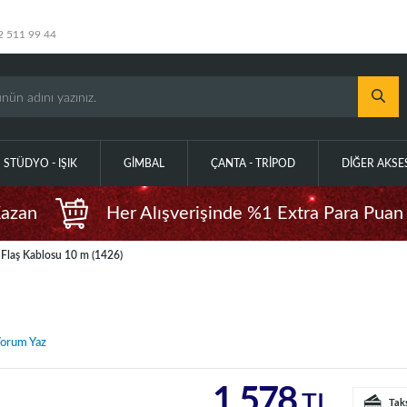
2 511 99 44
STÜDYO - IŞIK
GIMBAL
ÇANTA - TRIPOD
DIĞER AKS
Kazan
Her Alışverişinde %1 Extra Para Puan
 Flaş Kablosu 10 m (1426)
orum Yaz
1.578
TL
Tak