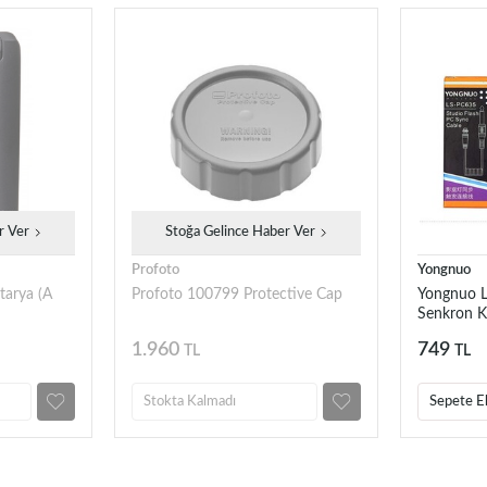
r Ver
Stoğa Gelince Haber Ver
Profoto
Yongnuo
tarya (A
Profoto 100799 Protective Cap
Yongnuo L
Senkron K
1.960
749
TL
TL
Stokta Kalmadı
Sepete E