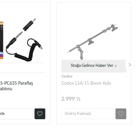
Stoğa Gelince Haber Ver
Godox
S-PC635 Paraflaş
Godox LSA-15 Boom Kolu
ablosu
2.999
TL
kle
Stokta Kalmadı