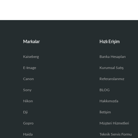
Markalar
Hızlı Erişim
Kaiseberg
Banka Hesapları
E-Image
Kurumsal Satış
Canon
Referanslarımız
Sony
BLOG
Nikon
Hakkımızda
Dji
İletişim
Gopro
Müşteri Hizmetleri
Haida
Teknik Servis Formu