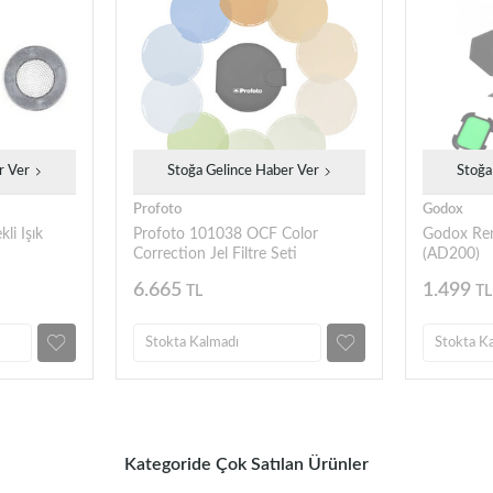
r Ver
Stoğa Gelince Haber Ver
Stoğa
Profoto
Godox
li Işık
Profoto 101038 OCF Color
Godox Renk
Correction Jel Filtre Seti
(AD200)
6.665
1.499
TL
TL
Stokta Kalmadı
Stokta K
Kategoride Çok Satılan Ürünler