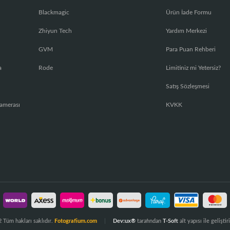
Blackmagic
Ürün İade Formu
Zhiyun Tech
Yardım Merkezi
GVM
Para Puan Rehberi
a
Rode
Limitiniz mi Yetersiz?
Satış Sözleşmesi
amerası
KVKK
 Tüm hakları saklıdır.
Fotografium.com
Dev:ux®
tarafından
T-Soft
alt yapısı ile geliştiri