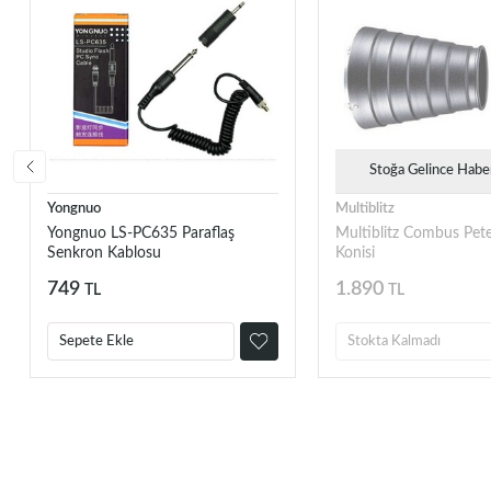
Stoğa Gelince Habe
Yongnuo
Multiblitz
Yongnuo LS-PC635 Paraflaş
Multiblitz Combus Petek
Senkron Kablosu
Konisi
749
1.890
TL
TL
Sepete Ekle
Stokta Kalmadı