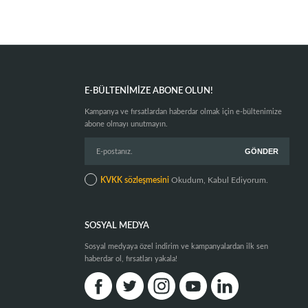
E-BÜLTENIMIZE ABONE OLUN!
Kampanya ve fırsatlardan haberdar olmak için e-bültenimize
abone olmayı unutmayın.
KVKK sözleşmesini
Okudum, Kabul Ediyorum.
SOSYAL MEDYA
Sosyal medyaya özel indirim ve kampanyalardan ilk sen
haberdar ol, fırsatları yakala!