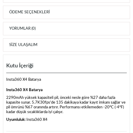
ÖDEME SEÇENEKLERI
YORUMLAR (0)
SIZE ULAŞALIM
Kutu İçeriği
Insta360 X4 Batarya
Insta360 X4 Batarya
2290mAh yüksek kapasiteli pil, önceki nesle göre %27 daha fazla
kapasite sunar. 5.7K30fps'de 135 dakikaya kadar kayıt imkanı sağlar ve
pil ömrünü %67 oranında artırır. Performansı etkilemeden -20°C (-4°F)
kadar düşük sıcaklıklarda iyi çalışır.
Uyumluluk:
Insta360 X4