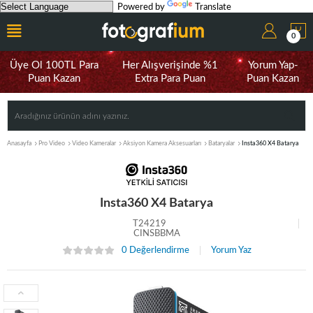
Powered by
Translate
0
Üye Ol 100TL Para
Her Alışverişinde %1
Yorum Yap-
Puan Kazan
Extra Para Puan
Puan Kazan
Anasayfa
Pro Video
Video Kameralar
Aksiyon Kamera Aksesuarları
Bataryalar
Insta360 X4 Batarya
Insta360 X4 Batarya
T24219
CINSBBMA
0 Değerlendirme
Yorum Yaz