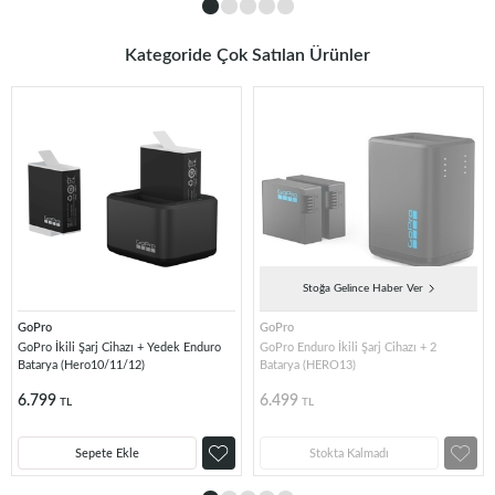
Kategoride Çok Satılan Ürünler
Stoğa Gelince Haber Ver
GoPro
GoPro
GoPro İkili Şarj Cihazı + Yedek Enduro
GoPro Enduro İkili Şarj Cihazı + 2
Batarya (Hero10/11/12)
Batarya (HERO13)
6.799
6.499
TL
TL
Sepete Ekle
Stokta Kalmadı