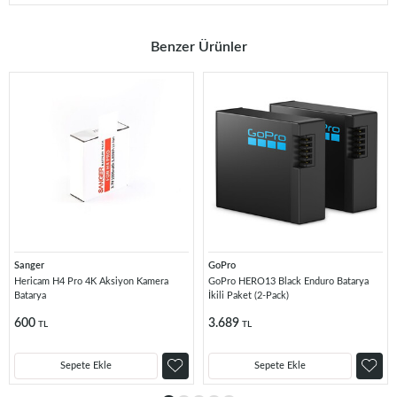
Benzer Ürünler
Sanger
GoPro
Hericam H4 Pro 4K Aksiyon Kamera
GoPro HERO13 Black Enduro Batarya
Batarya
İkili Paket (2-Pack)
600
3.689
TL
TL
Sepete Ekle
Sepete Ekle