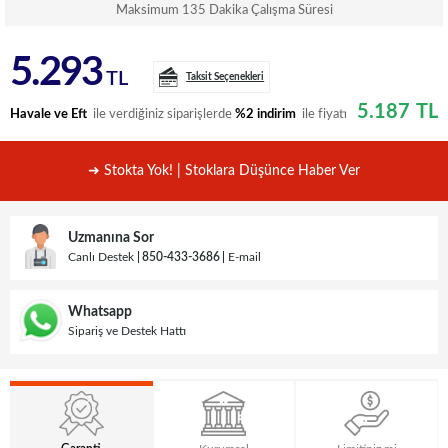
Maksimum 135 Dakika Çalışma Süresi
5.293
TL
Taksit Seçenekleri
5.187
TL
Havale ve Eft
ile verdiğiniz siparişlerde
%2 indirim
ile fiyatı
➜ Stokta Yok! | Stoklara Düşünce Haber Ver
Uzmanına Sor
Canlı Destek
850-433-3686
E-mail
Whatsapp
Sipariş ve Destek Hattı