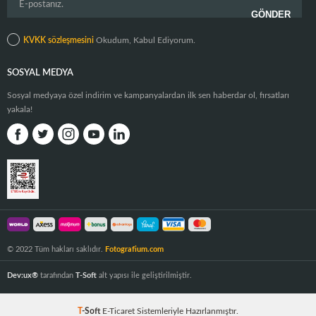
KVKK sözleşmesini
Okudum, Kabul Ediyorum.
SOSYAL MEDYA
Sosyal medyaya özel indirim ve kampanyalardan ilk sen haberdar ol, fırsatları
yakala!
© 2022 Tüm hakları saklıdır.
Fotografium.com
Dev:ux®
tarafından
T-Soft
alt yapısı ile geliştirilmiştir.
T
-Soft
E-Ticaret
Sistemleriyle Hazırlanmıştır.