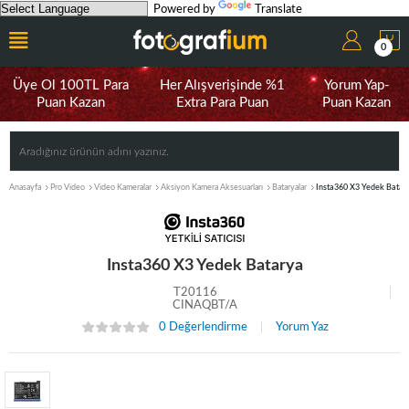
Powered by
Translate
0
Üye Ol 100TL Para
Her Alışverişinde %1
Yorum Yap-
Puan Kazan
Extra Para Puan
Puan Kazan
Anasayfa
Pro Video
Video Kameralar
Aksiyon Kamera Aksesuarları
Bataryalar
Insta360 X3 Yedek Batar
Insta360 X3 Yedek Batarya
T20116
CINAQBT/A
0 Değerlendirme
Yorum Yaz