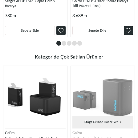
Sanger AHDBT-901 Gopro Hero 9
GoPro HERO13 Black Enduro Batarya
Batarya
İkili Paket (2-Pack)
780
3.689
TL
TL
Sepete Ekle
Sepete Ekle
Kategoride Çok Satılan Ürünler
Stoğa Gelince Haber Ver
GoPro
GoPro