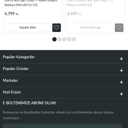
GoPro İkili Şarj Cihazı + Yedek Enduro
GoPro Enduro İkili Şarj Cihazı + 2
Batarya (Hero10/11/12)
Batarya (HERO13)
6.799
6.499
TL
TL
Sepete Ekle
Stokta Kalmadı
Popüler Kategoriler
Popüler Ürünler
Markalar
Hızlı Erişim
E-BÜLTENIMIZE ABONE OLUN!
Kampanya ve fırsatlardan haberdar olmak için e-bültenimize abone olmayı
unutmayın.