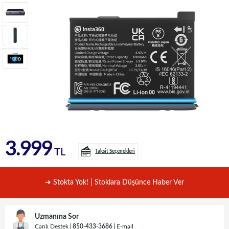
3.999
TL
Taksit Seçenekleri
➜ Stokta Yok! | Stoklara Düşünce Haber Ver
Uzmanına Sor
Canlı Destek
850-433-3686
E-mail