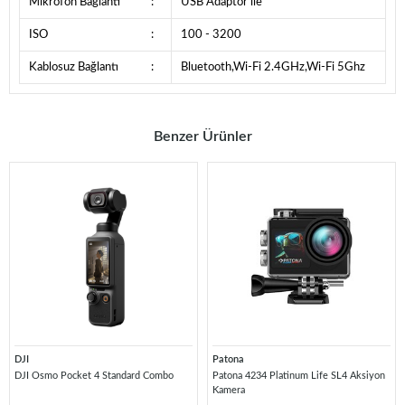
Mikrofon Bağlantı
:
USB Adaptör ile
ISO
:
100 - 3200
Kablosuz Bağlantı
:
Bluetooth,Wi-Fi 2.4GHz,Wi-Fi 5Ghz
Benzer Ürünler
DJI
Patona
DJI Osmo Pocket 4 Standard Combo
Patona 4234 Platinum Life SL4 Aksiyon
Kamera