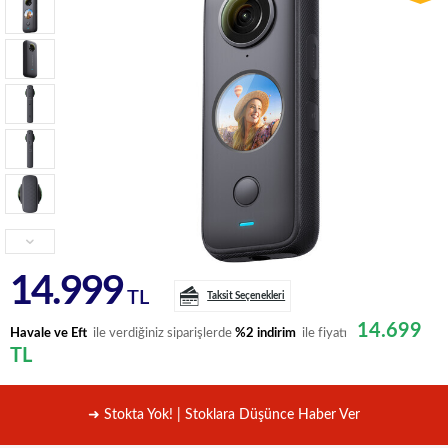
14.999
TL
Taksit Seçenekleri
14.699
Havale ve Eft
ile verdiğiniz siparişlerde
%2 indirim
ile fiyatı
TL
➜ Stokta Yok! | Stoklara Düşünce Haber Ver