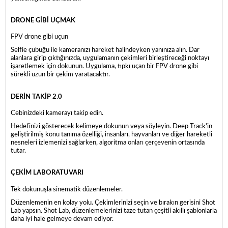
DRONE GİBİ UÇMAK
FPV drone gibi uçun
Selfie çubuğu ile kameranızı hareket halindeyken yanınıza alın. Dar
alanlara girip çıktığınızda, uygulamanın çekimleri birleştireceği noktayı
işaretlemek için dokunun. Uygulama, tıpkı uçan bir FPV drone gibi
sürekli uzun bir çekim yaratacaktır.
DERİN TAKİP 2.0
Cebinizdeki kamerayı takip edin.
Hedefinizi gösterecek kelimeye dokunun veya söyleyin. Deep Track'in
geliştirilmiş konu tanıma özelliği, insanları, hayvanları ve diğer hareketli
nesneleri izlemenizi sağlarken, algoritma onları çerçevenin ortasında
tutar.
ÇEKİM LABORATUVARI
Tek dokunuşla sinematik düzenlemeler.
Düzenlemenin en kolay yolu. Çekimlerinizi seçin ve bırakın gerisini Shot
Lab yapsın. Shot Lab, düzenlemelerinizi taze tutan çeşitli akıllı şablonlarla
daha iyi hale gelmeye devam ediyor.