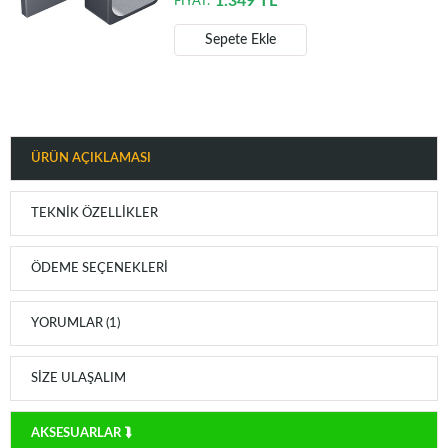
1.349
TL
FİYAT:
Sepete Ekle
ÜRÜN AÇIKLAMASI
TEKNIK ÖZELLIKLER
ÖDEME SEÇENEKLERI
YORUMLAR (1)
SIZE ULAŞALIM
AKSESUARLAR ⮯