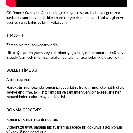
Görünmez Özçekim Çubuğu ile çekim yapın ve ardından kurgunuzda
kaybolmasını izleyin. Bir bilek hareketiyle drone benzeri kolay açıları ve
üçüncü şahıs bakış açılarını yakalayın.
TIMESHIFT
Zamanı ve mekanı kontrol edin.
Ultra ağır çekim yapın veya bir hiper geçiş ile işleri hızlandırın. 360 veya
Steady Cam çekimlerinizi telefon uygulamanızda kolaylıkla düzenleyin.
BULLET TİME 3.0
Akılları uçurun.
Hareketin merkezinde kendinizi yavaşlatın. Bullet Time, otomatik ufuk
seviyelendirme, akıllı hız rampası ve tamamen yeni bir aksesuarla her
zamankinden daha kolay ve daha iyi.
DONMA ÇERÇEVESİ
Kendinizi zamanında dondurun.
Videonuzu uygulamanın hız ayarlarına sadece bir dokunuşla aksiyonun
yüksekliğinde dondurun.