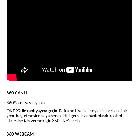
360 CANLI
360° canlı yayın yapın.
ONE X2 ile canlı yayına geçin. Reframe Live ile izleyicinin herhangi bir
yönü keşfetmesine veya perspektifi gerçek zamanlı olarak kontrol
etmesine izin vermek için 360 Live'ı seçin.
360 WEBCAM