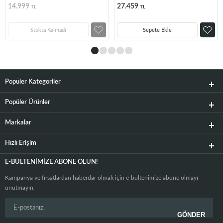
14.999
27.459
TL
TL
Stokta Kalmadı
Sepete Ekle
Popüler Kategoriler
Popüler Ürünler
Markalar
Hızlı Erişim
E-BÜLTENIMIZE ABONE OLUN!
Kampanya ve fırsatlardan haberdar olmak için e-bültenimize abone olmayı
unutmayın.