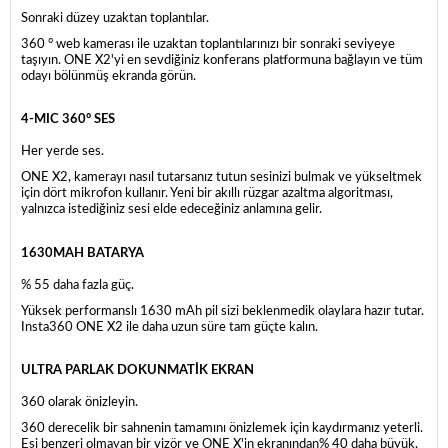
Sonraki düzey uzaktan toplantılar.
360 ° web kamerası ile uzaktan toplantılarınızı bir sonraki seviyeye
taşıyın. ONE X2'yi en sevdiğiniz konferans platformuna bağlayın ve tüm
odayı bölünmüş ekranda görün.
4-MIC 360° SES
Her yerde ses.
ONE X2, kamerayı nasıl tutarsanız tutun sesinizi bulmak ve yükseltmek
için dört mikrofon kullanır. Yeni bir akıllı rüzgar azaltma algoritması,
yalnızca istediğiniz sesi elde edeceğiniz anlamına gelir.
1630MAH BATARYA
% 55 daha fazla güç.
Yüksek performanslı 1630 mAh pil sizi beklenmedik olaylara hazır tutar.
Insta360 ONE X2 ile daha uzun süre tam güçte kalın.
ULTRA PARLAK DOKUNMATİK EKRAN
360 olarak önizleyin.
360 derecelik bir sahnenin tamamını önizlemek için kaydırmanız yeterli.
Eşi benzeri olmayan bir vizör ve ONE X'in ekranından% 40 daha büyük.