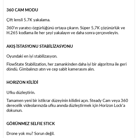
360 CAM MODU
Çift lensli 5.7K yakalama.
360'ın yaratıcı özgürlüğünü ortaya çıkarın. Süper 5,7K çözünürlük ve
H.265 kodlama ile her şeyi yakalayın ve daha sonra çerçeveleyin.
AKIŞ İSTASYONU STABİLİZASYONU
Oyundaki en iyi stabilizasyon.
FlowState Stabilization, her zamankinden daha iyi bir algoritma ile geri
döndü. Gimbalınızı atın ve cep sabit kamerasını alın.
HORIZON KİLİDİ
Ufku düzleştirin.
Tamamen yeni bir istikrar düzeyinin kilidini açın. Steady Cam veya 360
derecelik videolarınızda ufku anında düzleştirmek için Horizon Lock'a
dokunun.
GÖRÜNMEZ SELFIE STICK
Drone yok mu? Sorun değil.