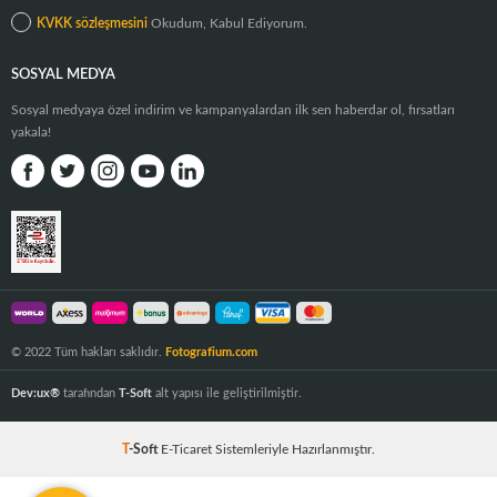
KVKK sözleşmesini
Okudum, Kabul Ediyorum.
SOSYAL MEDYA
Sosyal medyaya özel indirim ve kampanyalardan ilk sen haberdar ol, fırsatları
yakala!
© 2022 Tüm hakları saklıdır.
Fotografium.com
Dev:ux®
tarafından
T-Soft
alt yapısı ile geliştirilmiştir.
T
-Soft
E-Ticaret
Sistemleriyle Hazırlanmıştır.