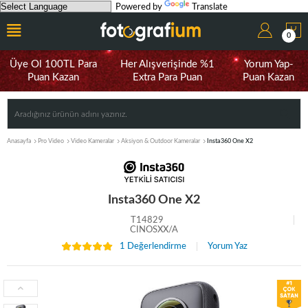
Powered by
Translate
0
Üye Ol 100TL Para
Her Alışverişinde %1
Yorum Yap-
Puan Kazan
Extra Para Puan
Puan Kazan
Anasayfa
Pro Video
Video Kameralar
Aksiyon & Outdoor Kameralar
Insta360 One X2
Insta360 One X2
T14829
CINOSXX/A
1 Değerlendirme
Yorum Yaz