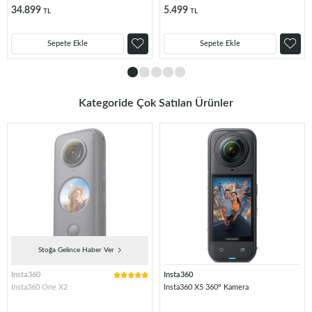
34.899
5.499
TL
TL
Sepete Ekle
Sepete Ekle
Kategoride Çok Satılan Ürünler
Stoğa Gelince Haber Ver
Insta360
Insta360
Insta360 One X2
Insta360 X5 360° Kamera