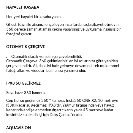
HAYALET KASABA
Her yeri hayalet bir kasaba yapın.
Ghost Town ile atışınızı engelleyen insanlardan asla şikayet etmeyin.
360 derece zaman atlamalı çekim yaparsınız ve uygulama insansız bir
fotoğraf çıkarır.
OTOMATİK ÇERÇEVE
Otomatik olarak yeniden çerçevelendirildi.
Otomatik Çerçeve, 360 çekimlerinizi en iyi açılarınıza göre yeniden
çerçevelendirir. AI, daha iyi hale gelmeye devam ederek mükemmel
fotoğrafları ve videoları bulmanıza yardımcı olur.
IPX8 SU GEÇİRMEZ
Suya hazır 360 kamera.
Cep tipi su geçirmez 360 ° kamera. Insta360 ONE X2, 10 metreye
(33ft) kadar su geçirmez IPX8'dir. Yağmur fırtınasında veya havuz
kenarında endişelenmeden dışarı çıkarın ya da 45 metreye kadar
kesintisiz su altı dikişi için Dalış Çantası'nı alın.
AQUAVİSİON