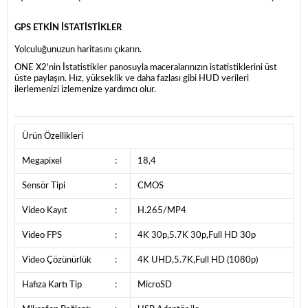
GPS ETKİN İSTATİSTİKLER
Yolculuğunuzun haritasını çıkarın.
ONE X2'nin İstatistikler panosuyla maceralarınızın istatistiklerini üst
üste paylaşın. Hız, yükseklik ve daha fazlası gibi HUD verileri
ilerlemenizi izlemenize yardımcı olur.
Ürün Özellikleri
Megapixel
:
18,4
Sensör Tipi
:
CMOS
Video Kayıt
:
H.265/MP4
Video FPS
:
4K 30p,5.7K 30p,Full HD 30p
Video Çözünürlük
:
4K UHD,5.7K,Full HD (1080p)
Hafıza Kartı Tip
:
MicroSD