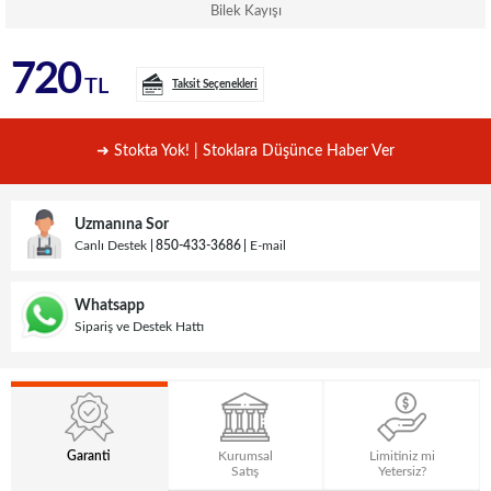
Bilek Kayışı
720
TL
Taksit Seçenekleri
➜ Stokta Yok! | Stoklara Düşünce Haber Ver
Uzmanına Sor
Canlı Destek
850-433-3686
E-mail
Whatsapp
Sipariş ve Destek Hattı
Garanti
Kurumsal
Limitiniz mi
Satış
Yetersiz?