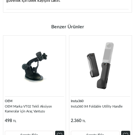
güvenlik için bilek kayışını takın.
Benzer Ürünler
OEM
Insta360
OEM Marka VT02 Tekli Aksiyon
Insta360 X4 Foldable Utility Handle
Kameralar için Araç Vantuzu
498
2.360
TL
TL