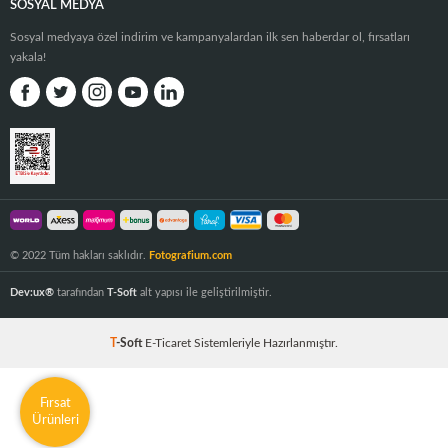
SOSYAL MEDYA
Sosyal medyaya özel indirim ve kampanyalardan ilk sen haberdar ol, fırsatları
yakala!
© 2022 Tüm hakları saklıdır.
Fotografium.com
Dev:ux®
tarafından
T-Soft
alt yapısı ile geliştirilmiştir.
T
-Soft
E-Ticaret
Sistemleriyle Hazırlanmıştır.
Fırsat
Ürünleri