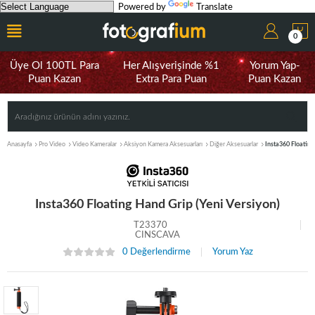
Powered by
Translate
0
Üye Ol 100TL Para
Her Alışverişinde %1
Yorum Yap-
Puan Kazan
Extra Para Puan
Puan Kazan
Anasayfa
Pro Video
Video Kameralar
Aksiyon Kamera Aksesuarları
Diğer Aksesuarlar
Insta360 Floating
Insta360 Floating Hand Grip (Yeni Versiyon)
T23370
CINSCAVA
0 Değerlendirme
Yorum Yaz