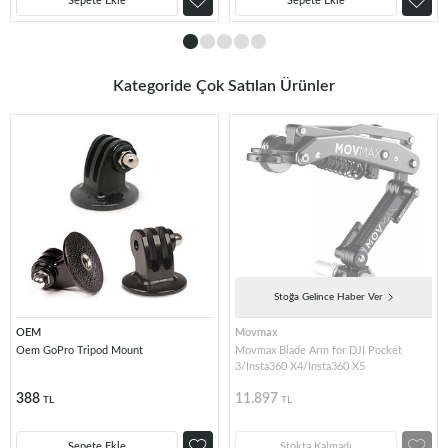
Sepete Ekle
Sepete Ekle
Kategoride Çok Satılan Ürünler
Stoğa Gelince Haber Ver
OEM
Movmax
Oem GoPro Tripod Mount
Movmax Blade Arm for DJI Pocket
3/Insta360 X4/Insta360 X5
388
11.897
TL
TL
Sepete Ekle
Stokta Kalmadı