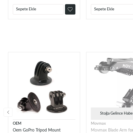
Sepete Ekle
Sepete Ekle
Stoğa Gelince Habe
OEM
Movmax
Oem GoPro Tripod Mount
Movmax Blade Arm for