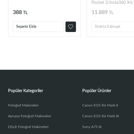
Pocket 3/Insta360 X4/
X5
388
11.889
TL
TL
Sepete Ekle
Stokta Kalmadı
Popüler Kategoriler
Popüler Ürünler
Fotoğraf Makineleri
Canon EOS R6 Mark II
Aynasız Fotoğraf Makineleri
Canon EOS R6 Mark III
DSLR Fotoğraf Makineleri
Sony A7S III