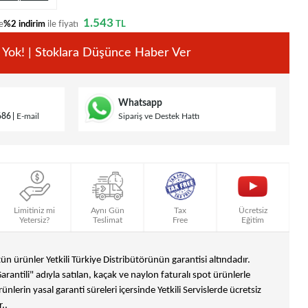
1.543
e
%2 indirim
ile fiyatı
TL
 Yok! | Stoklara Düşünce Haber Ver
Whatsapp
686
E-mail
Sipariş ve Destek Hattı
Limitiniz mi
Aynı Gün
Tax
Ücretsiz
Yetersiz?
Teslimat
Free
Eğitim
n ürünler Yetkili Türkiye Distribütörünün garantisi altındadır.
Garantili" adıyla satılan, kaçak ve naylon faturalı spot ürünlerle
ünlerin yasal garanti süreleri içersinde Yetkili Servislerde ücretsiz
..