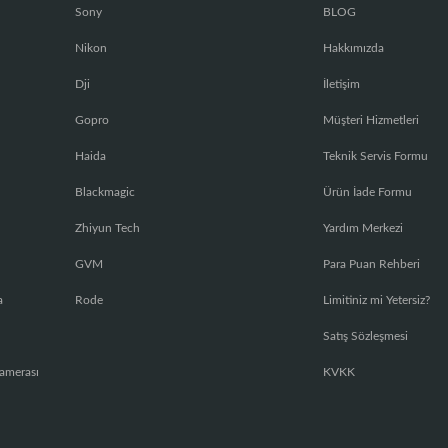
Sony
BLOG
Nikon
Hakkımızda
Dji
İletişim
Gopro
Müşteri Hizmetleri
Haida
Teknik Servis Formu
Blackmagic
Ürün İade Formu
Zhiyun Tech
Yardım Merkezi
GVM
Para Puan Rehberi
a
Rode
Limitiniz mi Yetersiz?
Satış Sözleşmesi
amerası
KVKK