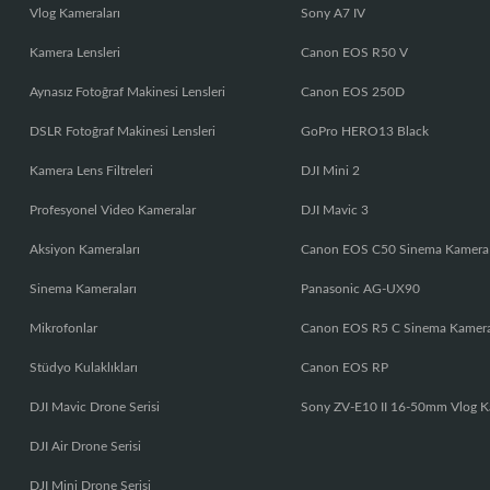
Vlog Kameraları
Sony A7 IV
Kamera Lensleri
Canon EOS R50 V
Aynasız Fotoğraf Makinesi Lensleri
Canon EOS 250D
DSLR Fotoğraf Makinesi Lensleri
GoPro HERO13 Black
Kamera Lens Filtreleri
DJI Mini 2
Profesyonel Video Kameralar
DJI Mavic 3
Aksiyon Kameraları
Canon EOS C50 Sinema Kamera
Sinema Kameraları
Panasonic AG-UX90
Mikrofonlar
Canon EOS R5 C Sinema Kamer
Stüdyo Kulaklıkları
Canon EOS RP
DJI Mavic Drone Serisi
Sony ZV-E10 II 16-50mm Vlog K
DJI Air Drone Serisi
DJI Mini Drone Serisi