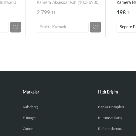
Insta360
Kamera Aksesuar Kiti (10086930)
Kamera Ba
2.799
198
TL
TL
Stokta Kalmadı
Sepete E
Markalar
Hızlı Erişim
Kaiseberg
Banka Hesapları
E-Image
Kurumsal Satış
Canon
Referanslarımız