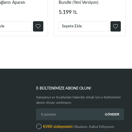
ğlantı Aparatı
Bundle (Yeni Versiyon)
5.199
TL
kle
Sepete Ekle
E-BÜLTENIMIZE ABONE OLUN!
Kampanya ve fırsatlardan haberdar olmak için e-bültenimize
abone olmayı unutmayın.
KVKK sözleşmesini
Okudum, Kabul Ediyorum.