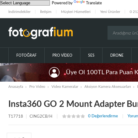
Powered by
Translate
İndirimdekiler
İletişim
Müşteri Hizmetleri
Yeni Ürünler
0 21
FOTOĞRAF
PRO VIDEO
SES
DRONE
Üye Ol 100TL Para Puan 
Anasayfa
Pro Video
Video Kameralar
Aksiyon Kamera Aksesuarları
Insta360 GO 2 Mount Adapter Bu
0 Değerlendirme
Yorum
T17718
CING2CB/H