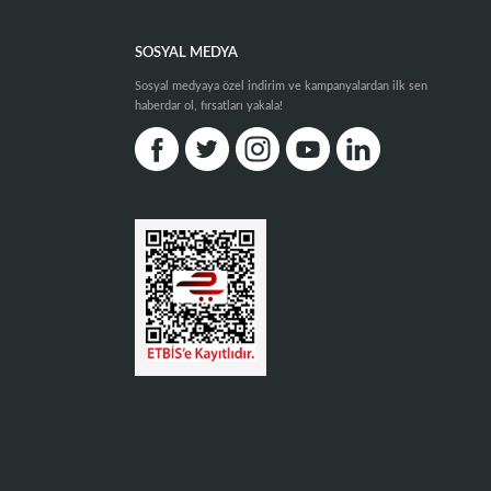
SOSYAL MEDYA
Sosyal medyaya özel indirim ve kampanyalardan ilk sen
haberdar ol, fırsatları yakala!