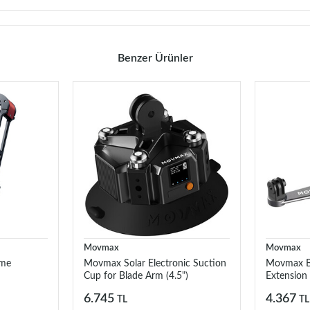
Benzer Ürünler
Movmax
Movmax
ame
Movmax Solar Electronic Suction
Movmax Bl
Cup for Blade Arm (4.5")
Extension
6.745
4.367
TL
TL