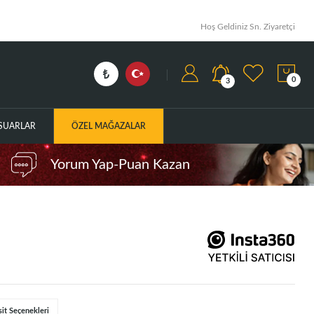
Hoş Geldiniz Sn. Ziyaretçi
0
3
ESUARLAR
ÖZEL MAĞAZALAR
Yorum Yap-Puan Kazan
sit Seçenekleri