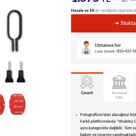
Havale ve Eft
ile verdiğiniz siparişlerd
➜ Stokta
Uzmanına Sor
Canlı Destek
850-433-3
Garanti
Kurumsal
Satış
Fotografium'dan alacağınız bütü
Farklı platformlarda "Ithalatçı 
aynı kategoride değildir. Tüm ür
bakım ve onarımı yapılmaktadır