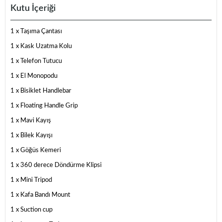
Kutu İçeriği
1 x Taşıma Çantası
1 x Kask Uzatma Kolu
1 x Telefon Tutucu
1 x El Monopodu
1 x Bisiklet Handlebar
1 x Floating Handle Grip
1 x Mavi Kayış
1 x Bilek Kayışı
1 x Göğüs Kemeri
1 x 360 derece Döndürme Klipsi
1 x Mini Tripod
1 x Kafa Bandı Mount
1 x Suction cup