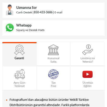
Uzmanına Sor
Canlı Destek
850-433-3686
E-mail
Whatsapp
Sipariş ve Destek Hattı
Garanti
Kurumsal
Limitiniz mi
Satış
Yetersiz?
Aynı Gün
Tax
Ücretsiz
Teslimat
Free
Eğitim
Fotografium'dan alacağınız bütün ürünler Yetkili Türkiye
Distribütörünün garantisi altındadır. Farklı platformlarda