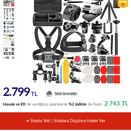
2.799
TL
Taksit Seçenekleri
2.743
TL
Havale ve Eft
ile verdiğiniz siparişlerde
%2 indirim
ile fiyatı
➜ Stokta Yok! | Stoklara Düşünce Haber Ver