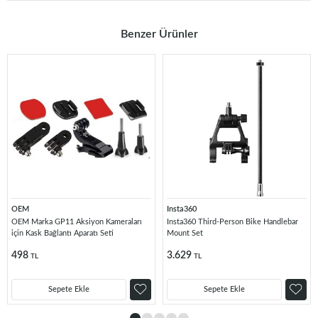
Benzer Ürünler
OEM
Insta360
OEM Marka GP11 Aksiyon Kameraları
Insta360 Third-Person Bike Handlebar
için Kask Bağlantı Aparatı Seti
Mount Set
498
3.629
TL
TL
Sepete Ekle
Sepete Ekle