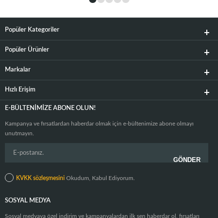
Popüler Kategoriler
Popüler Ürünler
Markalar
Hızlı Erişim
E-BÜLTENIMIZE ABONE OLUN!
Kampanya ve fırsatlardan haberdar olmak için e-bültenimize abone olmayı
unutmayın.
KVKK sözleşmesini
Okudum, Kabul Ediyorum.
SOSYAL MEDYA
Sosyal medyaya özel indirim ve kampanyalardan ilk sen haberdar ol, fırsatları