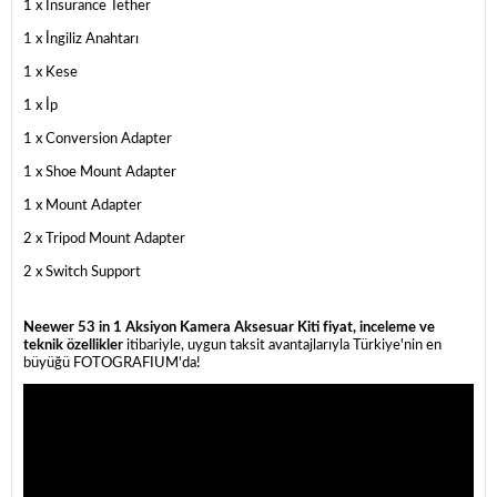
1 x Insurance Tether
1 x İngiliz Anahtarı
1 x Kese
1 x İp
1 x Conversion Adapter
1 x Shoe Mount Adapter
1 x Mount Adapter
2 x Tripod Mount Adapter
2 x Switch Support
Neewer 53 in 1 Aksiyon Kamera Aksesuar Kiti fiyat, inceleme ve
teknik özellikler
itibariyle, uygun taksit avantajlarıyla Türkiye'nin en
büyüğü FOTOGRAFIUM'da!