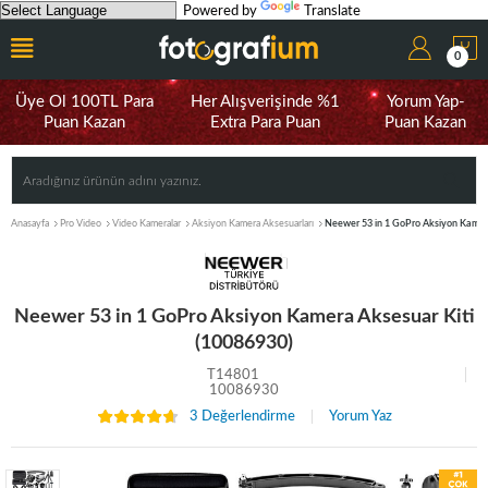
Powered by
Translate
0
Üye Ol 100TL Para
Her Alışverişinde %1
Yorum Yap-
Puan Kazan
Extra Para Puan
Puan Kazan
Anasayfa
Pro Video
Video Kameralar
Aksiyon Kamera Aksesuarları
Neewer 53 in 1 GoPro Aksiyon Kamera
Neewer 53 in 1 GoPro Aksiyon Kamera Aksesuar Kiti
(10086930)
T14801
10086930
3 Değerlendirme
Yorum Yaz