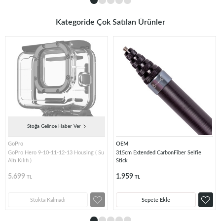
Kategoride Çok Satılan Ürünler
Stoğa Gelince Haber Ver
GoPro
OEM
GoPro Hero 9-10-11-12-13 Housing ( Su
315cm Extended CarbonFiber Selfie
Altı Kılıfı )
Stick
5.699
1.959
TL
TL
Stokta Kalmadı
Sepete Ekle