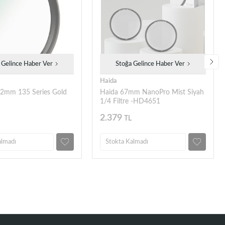
 Gelince Haber Ver
Stoğa Gelince Haber Ver
Haida
82mm 135 Series Gold
Haida 67mm NanoPro Mist Siyah
1/4 Filtre -HD4651
2.379
TL
almadı
Stokta Kalmadı