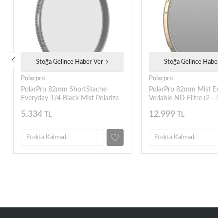
Stoğa Gelince Haber Ver
Stoğa Gelince Habe
Polarpro
Polarpro
PolarPro 82mm ShortStache
PolarPro 82mm Mist Edi
Everyday 1/4 Black Mist Polarize
Veriable ND Filtre (2 - 
Filtre
5.334
12.999
TL
TL
Stokta Kalmadı
Stokta Kalmadı