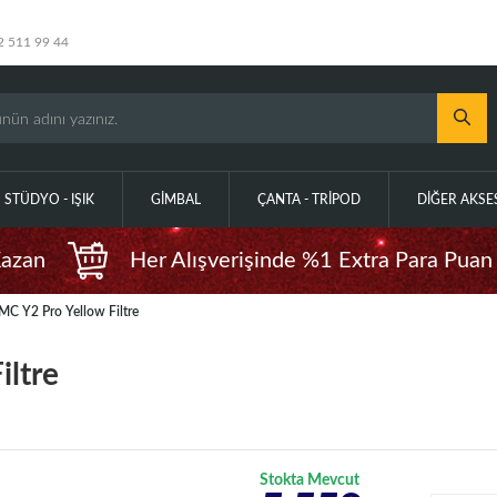
2 511 99 44
STÜDYO - IŞIK
GIMBAL
ÇANTA - TRIPOD
DIĞER AKS
Kazan
Her Alışverişinde %1 Extra Para Puan
 Y2 Pro Yellow Filtre
ltre
Stokta Mevcut