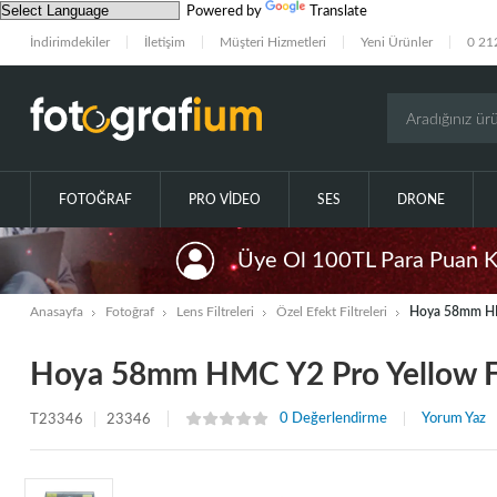
Powered by
Translate
İndirimdekiler
İletişim
Müşteri Hizmetleri
Yeni Ürünler
0 21
FOTOĞRAF
PRO VIDEO
SES
DRONE
Üye Ol 100TL Para Puan 
Anasayfa
Fotoğraf
Lens Filtreleri
Özel Efekt Filtreleri
Hoya 58mm HMC
Hoya 58mm HMC Y2 Pro Yellow Fi
0 Değerlendirme
Yorum Yaz
T23346
23346