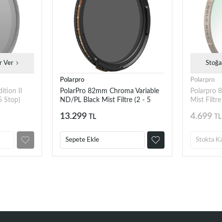
r Ver
Stoğa
Polarpro
Polarpro
tion II
PolarPro 82mm Chroma Variable
Polarpro 
5 Stop)
ND/PL Black Mist Filtre (2 - 5
Mist Filtre
Stop, 1/4)
13.299
4.699
TL
TL
Sepete Ekle
Stokta K