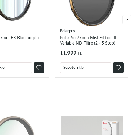
Polarpro
77mm FX Bluemorphic
PolarPro 77mm Mist Edition II
Veriable ND Filtre (2 - 5 Stop)
11.999
TL
kle
Sepete Ekle