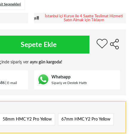
sit Seçenekleri
İstanbul içi Kurye ile 4 Saatte Teslimat Hizmeti
Satın Almak için Tıklayın
Sepete Ekle
çinde sipariş ver
aynı gün kargoda!
Whatsapp
686
E-mail
Sipariş ve Destek Hattı
58mm HMC Y2 Pro Yellow
67mm HMC Y2 Pro Yellow