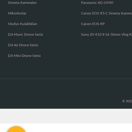
Sinema Kameraları
Panasonic AG-UX90
Mikrofonlar
Canon EOS R5 C Sinema Kamer
Stüdyo Kulaklıkları
Canon EOS RP
DJI Mavic Drone Serisi
Sony ZV-E10 II 16-50mm Vlog K
DJI Air Drone Serisi
DJI Mini Drone Serisi
© 2022