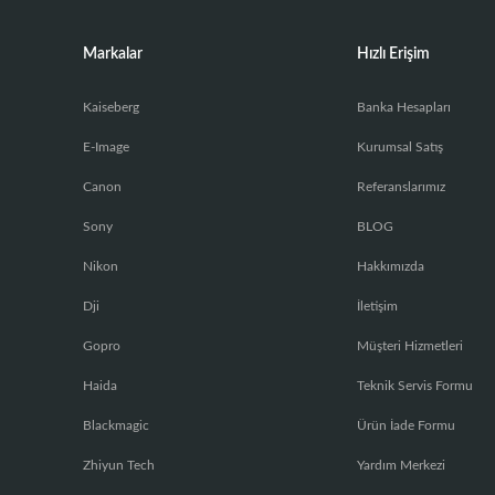
Markalar
Hızlı Erişim
Kaiseberg
Banka Hesapları
E-Image
Kurumsal Satış
Canon
Referanslarımız
Sony
BLOG
Nikon
Hakkımızda
Dji
İletişim
Gopro
Müşteri Hizmetleri
Haida
Teknik Servis Formu
Blackmagic
Ürün İade Formu
Zhiyun Tech
Yardım Merkezi