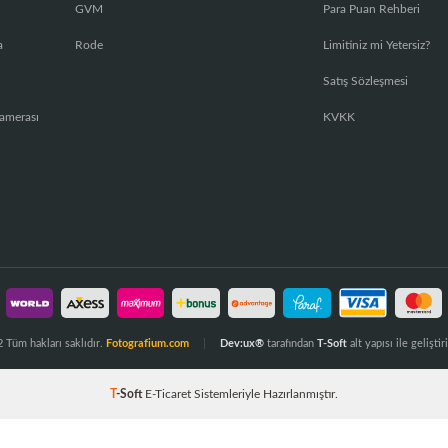
GVM
Para Puan Rehberi
a
Rode
Limitiniz mi Yetersiz?
Satış Sözleşmesi
amerası
KVKK
 Tüm hakları saklıdır.
Fotografium.com
Dev:ux®
tarafından
T-Soft
alt yapısı ile geliştiri
T
-Soft
E-Ticaret
Sistemleriyle Hazırlanmıştır.