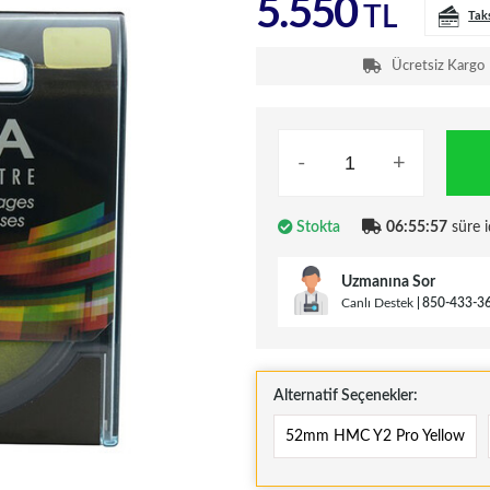
5.550
TL
Tak
Ücretsiz Kargo
-
+
Stokta
06:55:57
süre i
Uzmanına Sor
Canlı Destek
850-433-3
Alternatif Seçenekler:
52mm HMC Y2 Pro Yellow