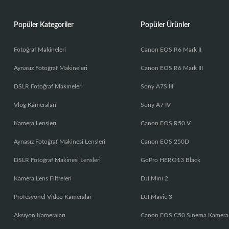
Popüler Kategoriler
Popüler Ürünler
Fotoğraf Makineleri
Canon EOS R6 Mark II
Aynasız Fotoğraf Makineleri
Canon EOS R6 Mark III
DSLR Fotoğraf Makineleri
Sony A7S III
Vlog Kameraları
Sony A7 IV
Kamera Lensleri
Canon EOS R50 V
Aynasız Fotoğraf Makinesi Lensleri
Canon EOS 250D
DSLR Fotoğraf Makinesi Lensleri
GoPro HERO13 Black
Kamera Lens Filtreleri
DJI Mini 2
Profesyonel Video Kameralar
DJI Mavic 3
Aksiyon Kameraları
Canon EOS C50 Sinema Kamera