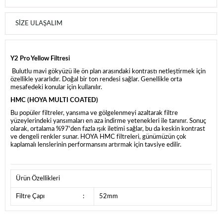
SIZE ULAŞALIM
Y2 Pro Yellow Filtresi
Bulutlu mavi gökyüzü ile ön plan arasındaki kontrastı netleştirmek için
özellikle yararlıdır. Doğal bir ton rendesi sağlar. Genellikle orta
mesafedeki konular için kullanılır.
HMC (HOYA MULTI COATED)
Bu popüler filtreler, yansıma ve gölgelenmeyi azaltarak filtre
yüzeylerindeki yansımaları en aza indirme yetenekleri ile tanınır. Sonuç
olarak, ortalama %97'den fazla ışık iletimi sağlar, bu da keskin kontrast
ve dengeli renkler sunar. HOYA HMC filtreleri, günümüzün çok
kaplamalı lenslerinin performansını artırmak için tavsiye edilir.
Ürün Özellikleri
Filtre Çapı
:
52mm