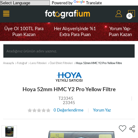
Powered by
Translate
0
Üye Ol 100TL Para
Her Alışverişinde %1
Yorum Yap-
Puan Kazan
Extra Para Puan
Puan Kazan
Anasayfa
Fotoğraf
Lens Filtreleri
Özel Efekt Filtreleri
Hoya 52mm HMC Y2 Pro Yellow Filtre
Hoya 52mm HMC Y2 Pro Yellow Filtre
T23345
23345
0 Değerlendirme
Yorum Yaz