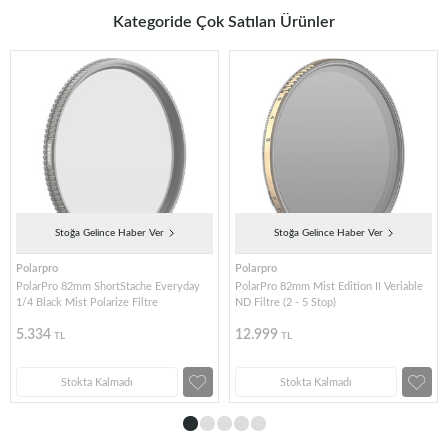
Kategoride Çok Satılan Ürünler
Stoğa Gelince Haber Ver
Stoğa Gelince Haber Ver
Polarpro
Polarpro
PolarPro 82mm ShortStache Everyday
PolarPro 82mm Mist Edition II Veriable
1/4 Black Mist Polarize Filtre
ND Filtre (2 - 5 Stop)
5.334
12.999
TL
TL
Stokta Kalmadı
Stokta Kalmadı