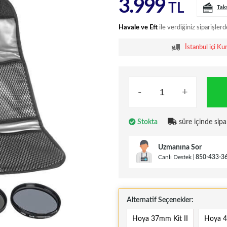
3.999
TL
Tak
Havale ve Eft
ile verdiğiniz siparişlerd
İstanbul içi Ku
-
+
Stokta
süre içinde sipa
Uzmanına Sor
Canlı Destek
850-433-3
Alternatif Seçenekler:
Hoya 37mm Kit II
Hoya 4