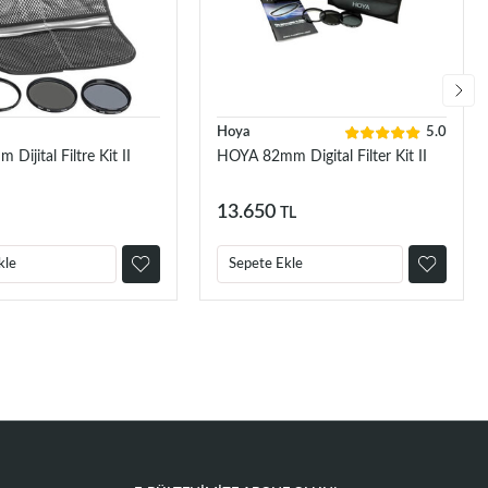
Hoya
5.0
Dijital Filtre Kit II
HOYA 82mm Digital Filter Kit II
13.650
TL
kle
Sepete Ekle