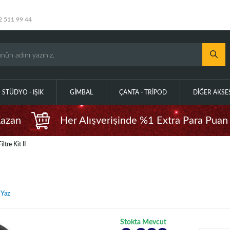
2 511 99 44
STÜDYO - IŞIK
GIMBAL
ÇANTA - TRIPOD
DIĞER AKS
Kazan
Her Alışverişinde %1 Extra Para Puan
tre Kit II
 Yaz
Stokta Mevcut