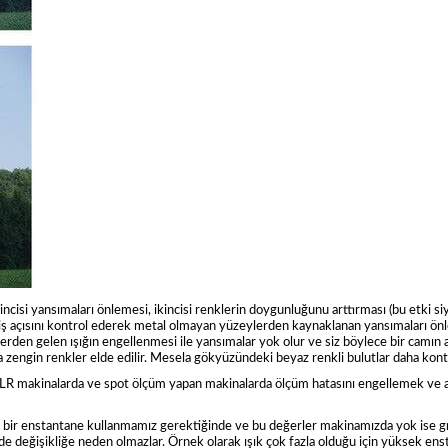
Birincisi yansımaları önlemesi, ikincisi renklerin doygunluğunu arttırması (bu etki
 giriş açısını kontrol ederek metal olmayan yüzeylerden kaynaklanan yansımaları önle
 yönlerden gelen ışığın engellenmesi ile yansımalar yok olur ve siz böylece bir camı
a zengin renkler elde edilir. Mesela gökyüzündeki beyaz renkli bulutlar daha kont
s SLR makinalarda ve spot ölçüm yapan makinalarda ölçüm hatasını engellemek ve aut
bir enstantane kullanmamız gerektiğinde ve bu değerler makinamızda yok ise gri 
rde değişikliğe neden olmazlar. Örnek olarak ışık çok fazla olduğu için yüksek ens