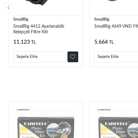
SmallRig
SmallRig
SmallRig 4412 Ayarlanabilir
SmallRig 4649 VND Filt
Kelepçeli Filtre Kiti
11.123
5.664
TL
TL
Sepete Ekle
Sepete Ekle