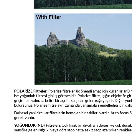
POLARİZE Filtreler:
Polarize filtreler üç önemli amaç için kullanılırlar.
ise yoğunluk filtresi gibi iş görmesidir. Polarize filtre, ışığın objektife
geçirmez, yalnızca belirli bir açı ile karşıdan gelen ışığı geçirir. Diğer
bulursunuz. Polarize filtre aynı zamanda yansımaları engellediği için dah
Dairesel yani circular filtrelerin homojen bir etkileri vardır. Auto focu
gerek vardır.
YOĞUNLUK (ND) Filtreleri:
Çok kısık bir diyafram değeri ve çok düşük 
sensöre gelen ışığı iki veya dört stop hatta sekiz stop azaltırken renkle