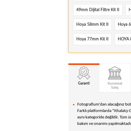
49mm Dijital Filtre Kit II
H
Hoya 58mm Kit II
Hoya 6
Hoya 77mm Kit II
HOYA 8
Garanti
Kurumsal
Satış
Fotografium'dan alacağınız bütü
Farklı platformlarda "Ithalatçı 
aynı kategoride değildir. Tüm ür
bakım ve onarımı yapılmaktadır