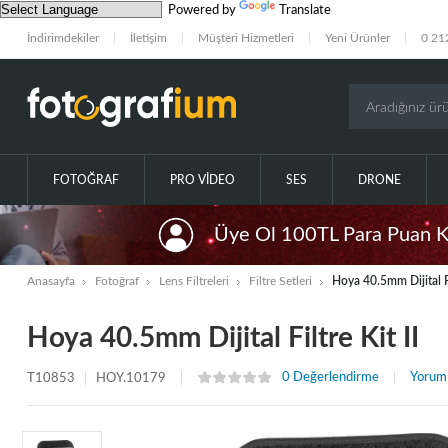
Powered by
Translate
İndirimdekiler
İletişim
Müşteri Hizmetleri
Yeni Ürünler
0 21
FOTOĞRAF
PRO VIDEO
SES
DRONE
Üye Ol 100TL Para Puan 
Anasayfa
Fotoğraf
Lens Filtreleri
Filtre Setleri
Hoya 40.5mm Dijital Fil
Hoya 40.5mm Dijital Filtre Kit II
0 Değerlendirme
Yorum
T10853
HOY.10179