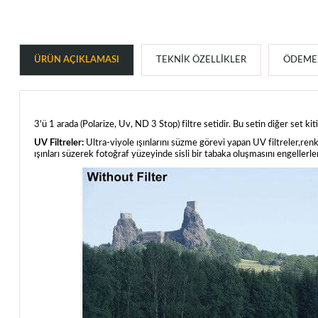
ÜRÜN AÇIKLAMASI
TEKNIK ÖZELLIKLER
ÖDEME 
3'ü 1 arada (Polarize, Uv, ND 3 Stop) filtre setidir. Bu setin diğer set ki
UV Filtreler:
Ultra-viyole ışınlarını süzme görevi yapan UV filtreler,ren
ışınları süzerek fotoğraf yüzeyinde sisli bir tabaka oluşmasını engellerle