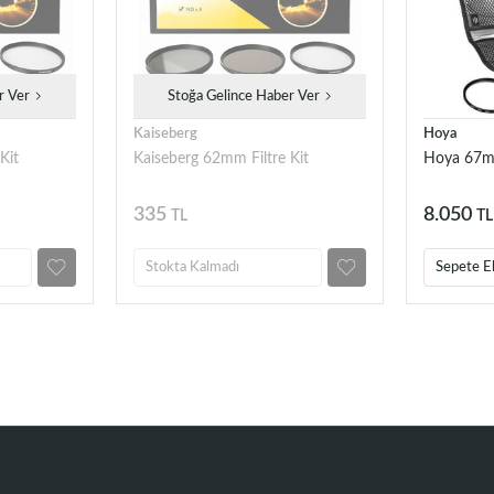
r Ver
Stoğa Gelince Haber Ver
Kaiseberg
Hoya
Kit
Kaiseberg 62mm Filtre Kit
Hoya 67mm 
335
8.050
TL
TL
Stokta Kalmadı
Sepete E