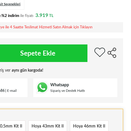
sit Seçenekleri
3.919
e
%2 indirim
ile fiyatı
TL
rye ile 4 Saatte Teslimat Hizmeti Satın Almak için Tıklayın
Sepete Ekle
riş ver
aynı gün kargoda!
Whatsapp
686
E-mail
Sipariş ve Destek Hattı
0.5mm Kit II
Hoya 43mm Kit II
Hoya 46mm Kit II