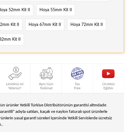
oya 52mm Kit II
Hoya 55mm Kit II
2mm Kit II
Hoya 67mm Kit II
Hoya 72mm Kit II
2mm Kit II
Limitiniz mi
Aynı Gün
Tax
Ücretsiz
Yetersiz?
Teslimat
Free
Eğitim
n ürünler Yetkili Türkiye Distribütörünün garantisi altındadır.
Garantili" adıyla satılan, kaçak ve naylon faturalı spot ürünlerle
ünlerin yasal garanti süreleri içersinde Yetkili Servislerde ücretsiz
..