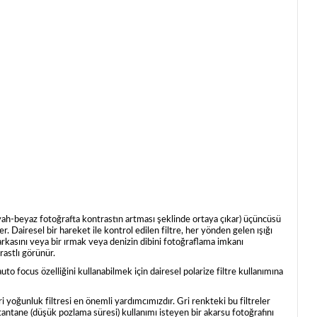
 siyah-beyaz fotoğrafta kontrastın artması şeklinde ortaya çıkar) üçüncüsü
r. Dairesel bir hareket ile kontrol edilen filtre, her yönden gelen ışığı
n arkasını veya bir ırmak veya denizin dibini fotoğraflama imkanı
rastlı görünür.
o focus özelliğini kullanabilmek için dairesel polarize filtre kullanımına
yoğunluk filtresi en önemli yardımcımızdır. Gri renkteki bu filtreler
tantane (düşük pozlama süresi) kullanımı isteyen bir akarsu fotoğrafını