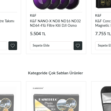
K&F
K&F
re Takımı
K&F NANO-X ND8 ND16 ND32
K&F Con
ND64 4'lü Filtre Kiti DJI Osmo
Magnetic
Action 6 ile uyumlu Çok Katmanlı
CPL / MRC
5.504
7.755
TL
TL
Kaplamalı Işık Azaltma Pozlama
Kontrolü Optik Cam Filtreler
Sepete Ekle
Sepete E
Kategoride Çok Satılan Ürünler