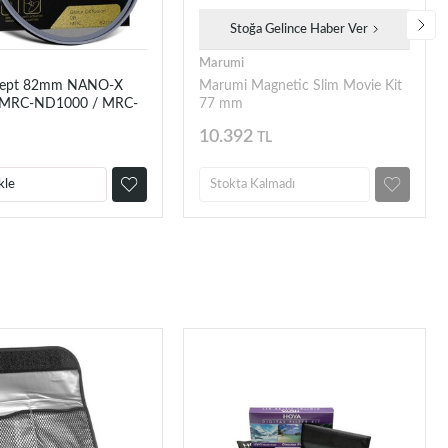
Stoğa Gelince Haber Ver
Marumi
cept 82mm NANO-X
Marumi Magnetic Slim Movie Kit
 MRC-ND1000 / MRC-
77 mm
-UV Filtre Seti
10.392
TL
kle
Stokta Kalmadı