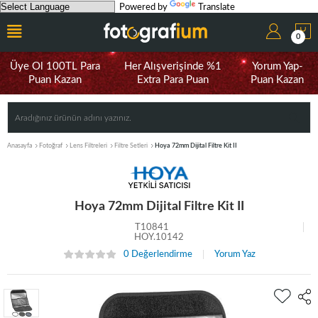
Powered by
Translate
0
Üye Ol 100TL Para
Her Alışverişinde %1
Yorum Yap-
Puan Kazan
Extra Para Puan
Puan Kazan
Anasayfa
Fotoğraf
Lens Filtreleri
Filtre Setleri
Hoya 72mm Dijital Filtre Kit II
Hoya 72mm Dijital Filtre Kit II
T10841
HOY.10142
0 Değerlendirme
Yorum Yaz