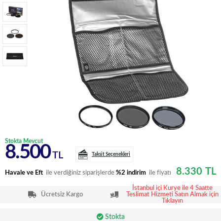
Stokta Mevcut
8.500
TL
Taksit Seçenekleri
8.330
TL
Havale ve Eft
ile verdiğiniz siparişlerde
%2 indirim
ile fiyatı
İstanbul içi Kurye ile 4 Saatte
Ücretsiz Kargo
Teslimat Hizmeti Satın Almak için
Tıklayın
Stokta