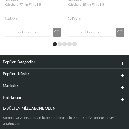
Kaiseberg 77mm Filtre Kit
Kaiseberg 55mm Filtre Kit
1.600
1.499
TL
TL
Stokta Kalmadı
Stokta Kalmadı
Popüler Kategoriler
Popüler Ürünler
Markalar
Hızlı Erişim
E-BÜLTENIMIZE ABONE OLUN!
Kampanya ve fırsatlardan haberdar olmak için e-bültenimize abone olmayı
unutmayın.