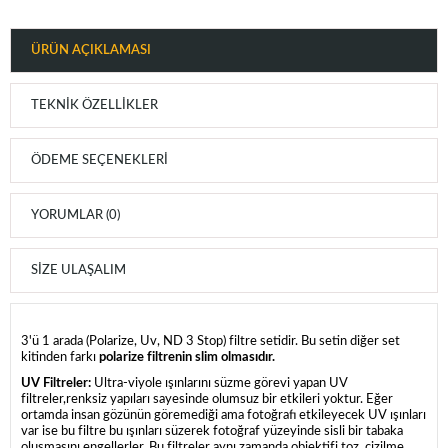
ÜRÜN AÇIKLAMASI
TEKNIK ÖZELLIKLER
ÖDEME SEÇENEKLERI
YORUMLAR (0)
SIZE ULAŞALIM
3'ü 1 arada (Polarize, Uv, ND 3 Stop) filtre setidir. Bu setin diğer set
kitinden farkı
polarize filtrenin slim olmasıdır.
UV Filtreler:
Ultra-viyole ışınlarını süzme görevi yapan UV
filtreler,renksiz yapıları sayesinde olumsuz bir etkileri yoktur. Eğer
ortamda insan gözünün göremediği ama fotoğrafı etkileyecek UV ışınları
var ise bu filtre bu ışınları süzerek fotoğraf yüzeyinde sisli bir tabaka
oluşmasını engellerler. Bu filtreler aynı zamanda objektifi toz, çizilme,