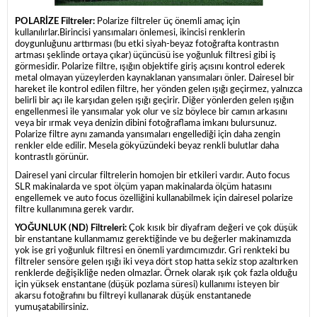
POLARİZE Filtreler:
Polarize filtreler üç önemli amaç için
kullanılırlar.Birincisi yansımaları önlemesi, ikincisi renklerin
doygunluğunu arttırması (bu etki siyah-beyaz fotoğrafta kontrastın
artması şeklinde ortaya çıkar) üçüncüsü ise yoğunluk filtresi gibi iş
görmesidir. Polarize filtre, ışığın objektife giriş açısını kontrol ederek
metal olmayan yüzeylerden kaynaklanan yansımaları önler. Dairesel bir
hareket ile kontrol edilen filtre, her yönden gelen ışığı geçirmez, yalnızca
belirli bir açı ile karşıdan gelen ışığı geçirir. Diğer yönlerden gelen ışığın
engellenmesi ile yansımalar yok olur ve siz böylece bir camın arkasını
veya bir ırmak veya denizin dibini fotoğraflama imkanı bulursunuz.
Polarize filtre aynı zamanda yansımaları engellediği için daha zengin
renkler elde edilir. Mesela gökyüzündeki beyaz renkli bulutlar daha
kontrastlı görünür.
Dairesel yani circular filtrelerin homojen bir etkileri vardır. Auto focus
SLR makinalarda ve spot ölçüm yapan makinalarda ölçüm hatasını
engellemek ve auto focus özelliğini kullanabilmek için dairesel polarize
filtre kullanımına gerek vardır.
YOĞUNLUK (ND) Filtreleri:
Çok kısık bir diyafram değeri ve çok düşük
bir enstantane kullanmamız gerektiğinde ve bu değerler makinamızda
yok ise gri yoğunluk filtresi en önemli yardımcımızdır. Gri renkteki bu
filtreler sensöre gelen ışığı iki veya dört stop hatta sekiz stop azaltırken
renklerde değişikliğe neden olmazlar. Örnek olarak ışık çok fazla olduğu
için yüksek enstantane (düşük pozlama süresi) kullanımı isteyen bir
akarsu fotoğrafını bu filtreyi kullanarak düşük enstantanede
yumuşatabilirsiniz.