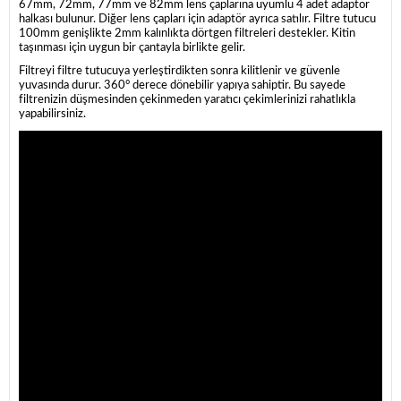
67mm, 72mm, 77mm ve 82mm lens çaplarına uyumlu 4 adet adaptör
halkası bulunur. Diğer lens çapları için adaptör ayrıca satılır. Filtre tutucu
100mm genişlikte 2mm kalınlıkta dörtgen filtreleri destekler. Kitin
taşınması için uygun bir çantayla birlikte gelir.
Filtreyi filtre tutucuya yerleştirdikten sonra kilitlenir ve güvenle
yuvasında durur. 360° derece dönebilir yapıya sahiptir. Bu sayede
filtrenizin düşmesinden çekinmeden yaratıcı çekimlerinizi rahatlıkla
yapabilirsiniz.