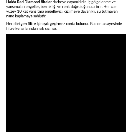
Haida Red Diamond filreler
darbeye dayanıklıdır. İç gölgelenme ve
yansımaları engeller, berraklığı ve renk doğruluğunu artırır. Her cam
yüzey 10 kat yansıtma engelleyici, çizilmeye dayanıklı, su tutmayan
nano kaplamaya sahiptir.
Her dörtgen filtre için ışık geçirmez conta bulunur. Bu conta sayesinde
filtre kenarlarından ışık sızmaz.