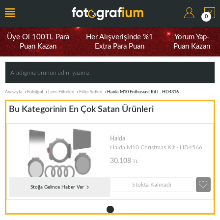
0
Üye Ol 100TL Para
Her Alışverişinde %1
Yorum Yap-
Puan Kazan
Extra Para Puan
Puan Kazan
Anasayfa
Fotoğraf
Lens Filtreleri
Filtre Setleri
Haida M10 Enthusiast Kit I - HD4316
Bu Kategorinin En Çok Satan Ürünleri
Haida
Haida M10 Christmas Kit - HD4566
30.108
TL
Stokta Kalmadı
Stoğa Gelince Haber Ver