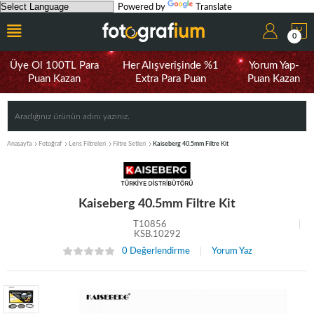
Powered by
Translate
0
Üye Ol 100TL Para
Her Alışverişinde %1
Yorum Yap-
Puan Kazan
Extra Para Puan
Puan Kazan
Anasayfa
Fotoğraf
Lens Filtreleri
Filtre Setleri
Kaiseberg 40.5mm Filtre Kit
Kaiseberg 40.5mm Filtre Kit
T10856
KSB.10292
0 Değerlendirme
Yorum Yaz