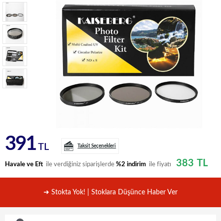
391
TL
Taksit Seçenekleri
383
TL
Havale ve Eft
ile verdiğiniz siparişlerde
%2 indirim
ile fiyatı
➜ Stokta Yok! | Stoklara Düşünce Haber Ver