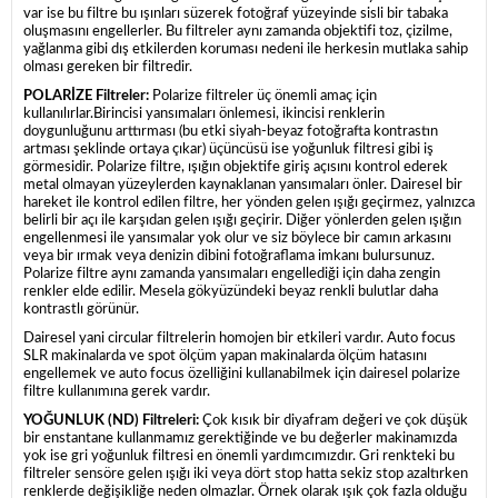
var ise bu filtre bu ışınları süzerek fotoğraf yüzeyinde sisli bir tabaka
oluşmasını engellerler. Bu filtreler aynı zamanda objektifi toz, çizilme,
yağlanma gibi dış etkilerden koruması nedeni ile herkesin mutlaka sahip
olması gereken bir filtredir.
POLARİZE Filtreler:
Polarize filtreler üç önemli amaç için
kullanılırlar.Birincisi yansımaları önlemesi, ikincisi renklerin
doygunluğunu arttırması (bu etki siyah-beyaz fotoğrafta kontrastın
artması şeklinde ortaya çıkar) üçüncüsü ise yoğunluk filtresi gibi iş
görmesidir. Polarize filtre, ışığın objektife giriş açısını kontrol ederek
metal olmayan yüzeylerden kaynaklanan yansımaları önler. Dairesel bir
hareket ile kontrol edilen filtre, her yönden gelen ışığı geçirmez, yalnızca
belirli bir açı ile karşıdan gelen ışığı geçirir. Diğer yönlerden gelen ışığın
engellenmesi ile yansımalar yok olur ve siz böylece bir camın arkasını
veya bir ırmak veya denizin dibini fotoğraflama imkanı bulursunuz.
Polarize filtre aynı zamanda yansımaları engellediği için daha zengin
renkler elde edilir. Mesela gökyüzündeki beyaz renkli bulutlar daha
kontrastlı görünür.
Dairesel yani circular filtrelerin homojen bir etkileri vardır. Auto focus
SLR makinalarda ve spot ölçüm yapan makinalarda ölçüm hatasını
engellemek ve auto focus özelliğini kullanabilmek için dairesel polarize
filtre kullanımına gerek vardır.
YOĞUNLUK (ND) Filtreleri:
Çok kısık bir diyafram değeri ve çok düşük
bir enstantane kullanmamız gerektiğinde ve bu değerler makinamızda
yok ise gri yoğunluk filtresi en önemli yardımcımızdır. Gri renkteki bu
filtreler sensöre gelen ışığı iki veya dört stop hatta sekiz stop azaltırken
renklerde değişikliğe neden olmazlar. Örnek olarak ışık çok fazla olduğu