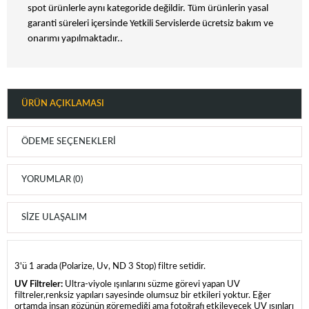
spot ürünlerle aynı kategoride değildir. Tüm ürünlerin yasal
garanti süreleri içersinde Yetkili Servislerde ücretsiz bakım ve
onarımı yapılmaktadır..
ÜRÜN AÇIKLAMASI
ÖDEME SEÇENEKLERI
YORUMLAR (0)
SIZE ULAŞALIM
3'ü 1 arada (Polarize, Uv, ND 3 Stop) filtre setidir.
UV Filtreler:
Ultra-viyole ışınlarını süzme görevi yapan UV
filtreler,renksiz yapıları sayesinde olumsuz bir etkileri yoktur. Eğer
ortamda insan gözünün göremediği ama fotoğrafı etkileyecek UV ışınları