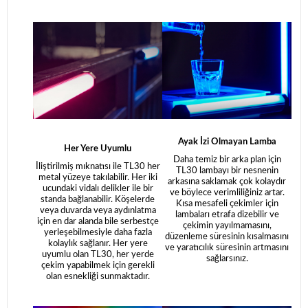
Ayak İzi Olmayan Lamba
Her Yere Uyumlu
Daha temiz bir arka plan için
İliştirilmiş mıknatısı ile TL30 her
TL30 lambayı bir nesnenin
metal yüzeye takılabilir. Her iki
arkasına saklamak çok kolaydır
ucundaki vidalı delikler ile bir
ve böylece verimliliğiniz artar.
standa bağlanabilir. Köşelerde
Kısa mesafeli çekimler için
veya duvarda veya aydınlatma
lambaları etrafa dizebilir ve
için en dar alanda bile serbestçe
çekimin yayılmamasını,
yerleşebilmesiyle daha fazla
düzenleme süresinin kısalmasını
kolaylık sağlanır. Her yere
ve yaratıcılık süresinin artmasını
uyumlu olan TL30, her yerde
sağlarsınız.
çekim yapabilmek için gerekli
olan esnekliği sunmaktadır.