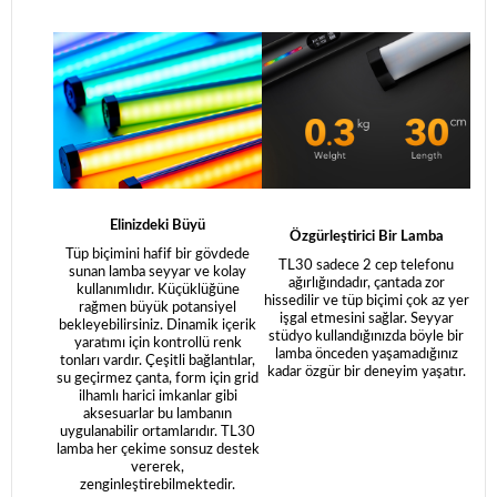
Elinizdeki Büyü
Özgürleştirici Bir Lamba
Tüp biçimini hafif bir gövdede
TL30 sadece 2 cep telefonu
sunan lamba seyyar ve kolay
ağırlığındadır, çantada zor
kullanımlıdır. Küçüklüğüne
hissedilir ve tüp biçimi çok az yer
rağmen büyük potansiyel
işgal etmesini sağlar. Seyyar
bekleyebilirsiniz. Dinamik içerik
stüdyo kullandığınızda böyle bir
yaratımı için kontrollü renk
lamba önceden yaşamadığınız
tonları vardır. Çeşitli bağlantılar,
kadar özgür bir deneyim yaşatır.
su geçirmez çanta, form için grid
ilhamlı harici imkanlar gibi
aksesuarlar bu lambanın
uygulanabilir ortamlarıdır. TL30
lamba her çekime sonsuz destek
vererek,
zenginleştirebilmektedir.