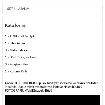
SIZE ULAŞALIM
Kutu İçeriği
1 x TL30 RGB Tüp Işık
1 x Bilek Askısı
3 x Metal Tablalar
1 x USB-C Güç kablosu
3 x Yapıştırıcı Bant
1 x Koruma Kılıfı
Godox TL30 Tekli RGB Tüp Işık Kiti fiyat, inceleme ve teknik özellikler
itibariyle, uygun taksit avantajlarıyla Türkiye'nin en büyüğü
FOTOGRAFIUM'da!
Elinizdeki Büyü