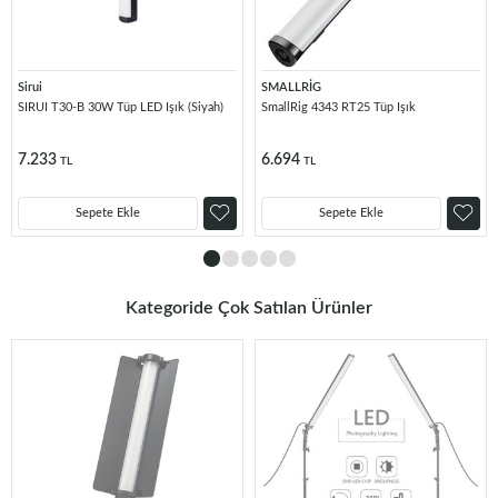
Sirui
SMALLRİG
SIRUI T30-B 30W Tüp LED Işık (Siyah)
SmallRig 4343 RT25 Tüp Işık
7.233
6.694
TL
TL
Sepete Ekle
Sepete Ekle
Kategoride Çok Satılan Ürünler