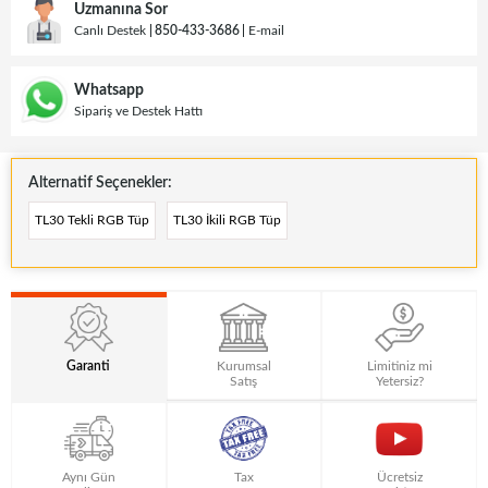
Uzmanına Sor
Canlı Destek
850-433-3686
E-mail
Whatsapp
Sipariş ve Destek Hattı
Alternatif Seçenekler:
TL30 Tekli RGB Tüp
TL30 İkili RGB Tüp
Garanti
Kurumsal
Limitiniz mi
Satış
Yetersiz?
Aynı Gün
Tax
Ücretsiz