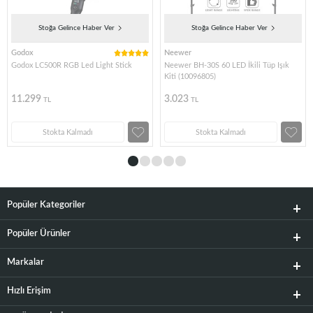
Stoğa Gelince Haber Ver
Stoğa Gelince Haber Ver
Godox
Neewer
Godox LC500R RGB Led Light Stick
Neewer BH-30S 60 LED İkili Tüp Işık
Kiti (10096805)
11.299
3.023
TL
TL
Stokta Kalmadı
Stokta Kalmadı
Popüler Kategoriler
Popüler Ürünler
Markalar
Hızlı Erişim