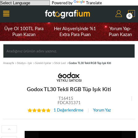
Powered by
Translate
0
Üye Ol 100TL Para
Her Alışverişinde %1
Yorum Yap-
Puan Kazan
Extra Para Puan
Puan Kazan
Anasayfa
Stüdyo - Işık
Sürekli Işıklar
Stick Led
Godox TL30 Tekli RGB Tüp Işık Kiti
Godox TL30 Tekli RGB Tüp Işık Kiti
T16415
FDCA31371
1 Değerlendirme
Yorum Yaz