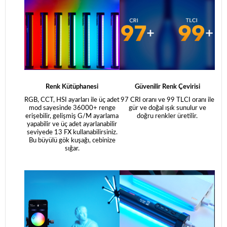
Renk Kütüphanesi
Güvenilir Renk Çevirisi
RGB, CCT, HSI ayarları ile üç adet
97 CRI oranı ve 99 TLCI oranı ile
mod sayesinde 36000+ renge
gür ve doğal ışık sunulur ve
erişebilir, gelişmiş G/M ayarlama
doğru renkler üretilir.
yapabilir ve üç adet ayarlanabilir
seviyede 13 FX kullanabilirsiniz.
Bu büyülü gök kuşağı, cebinize
sığar.