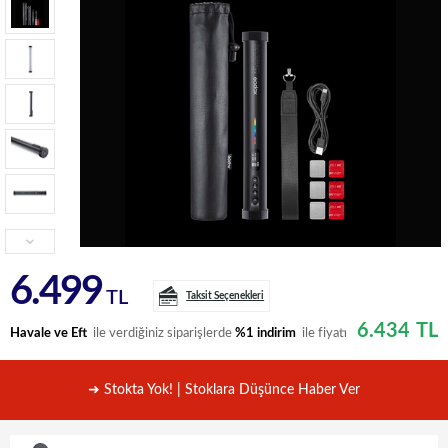
6.499
TL
Taksit Seçenekleri
6.434
TL
Havale ve Eft
ile verdiğiniz siparişlerde
%1 indirim
ile fiyatı
➜ Stokta Yok! | Stoklara Düşünce Haber Ver