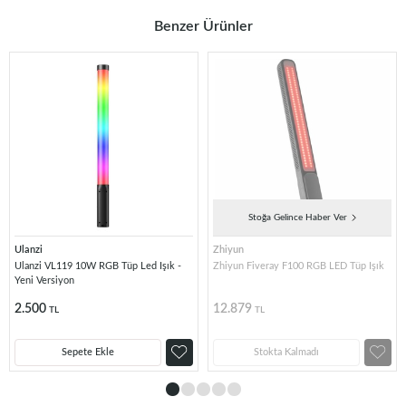
Benzer Ürünler
Stoğa Gelince Haber Ver
Ulanzi
Zhiyun
Ulanzi VL119 10W RGB Tüp Led Işık -
Zhiyun Fiveray F100 RGB LED Tüp Işık
Yeni Versiyon
2.500
12.879
TL
TL
Sepete Ekle
Stokta Kalmadı