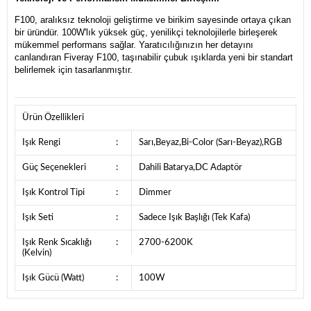
F100, aralıksız teknoloji geliştirme ve birikim sayesinde ortaya çıkan
bir üründür. 100W'lık yüksek güç, yenilikçi teknolojilerle birleşerek
mükemmel performans sağlar. Yaratıcılığınızın her detayını
canlandıran Fiveray F100, taşınabilir çubuk ışıklarda yeni bir standart
belirlemek için tasarlanmıştır.
Ürün Özellikleri
Işık Rengi
:
Sarı,Beyaz,Bi-Color (Sarı-Beyaz),RGB
Güç Seçenekleri
:
Dahili Batarya,DC Adaptör
Işık Kontrol Tipi
:
Dimmer
Işık Seti
:
Sadece Işık Başlığı (Tek Kafa)
Işık Renk Sıcaklığı
:
2700-6200K
(Kelvin)
Işık Gücü (Watt)
:
100W