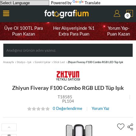
Powered by
Translate
0
Üye Ol 100TL Para
Her Alışverişinde %1
Yorum Yap-
Puan Kazan
Extra Para Puan
Puan Kazan
Anasayfa
Stüdyo - Işık
Sürekli Işıklar
Stick Led
Zhiyun Fiveray F100 Combo RGB LED Tüp Işık
Zhiyun Fiveray F100 Combo RGB LED Tüp Işık
T18585
PL104
0 Değerlendirme
Yorum Yaz