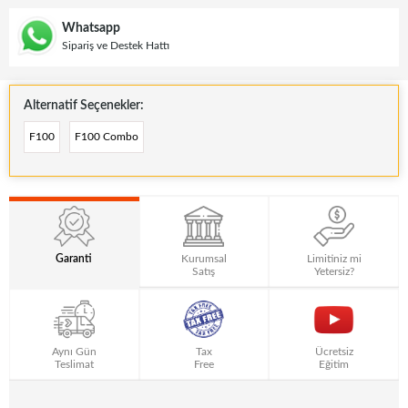
Whatsapp
Sipariş ve Destek Hattı
Alternatif Seçenekler:
F100
F100 Combo
Garanti
Kurumsal
Limitiniz mi
Satış
Yetersiz?
Aynı Gün
Tax
Ücretsiz
Teslimat
Free
Eğitim