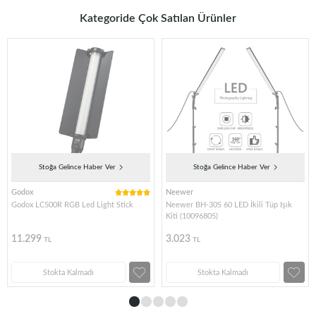
Kategoride Çok Satılan Ürünler
Stoğa Gelince Haber Ver
Stoğa Gelince Haber Ver
Godox
Neewer
Godox LC500R RGB Led Light Stick
Neewer BH-30S 60 LED İkili Tüp Işık
Kiti (10096805)
11.299
3.023
TL
TL
Stokta Kalmadı
Stokta Kalmadı