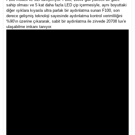
sahip olması ve 5 kat daha fazla LED çip içermesiyle, aynı boyuttaki
diğer ışıklara kıyasla ultra parlak bir aydınlatma sunan F100, son
derece gelişmiş teknoloji sayesinde aydınlatma kontrol verimliliğini
%90'ın üzerine çıkararak, sabit bir aydınlatma ile zirvede 20708 lux'e
ulaşabilme imkanı tanıyor.