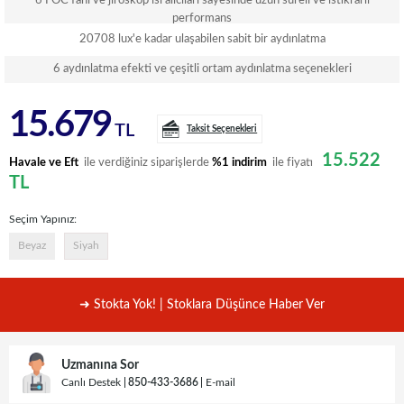
6 FOC fanı ve jiroskop ısı alıcıları sayesinde uzun süreli ve istikrarlı
performans
20708 lux'e kadar ulaşabilen sabit bir aydınlatma
6 aydınlatma efekti ve çeşitli ortam aydınlatma seçenekleri
15.679
TL
Taksit Seçenekleri
15.522
Havale ve Eft
ile verdiğiniz siparişlerde
%1 indirim
ile fiyatı
TL
Seçim Yapınız:
Beyaz
Siyah
➜ Stokta Yok! | Stoklara Düşünce Haber Ver
Uzmanına Sor
Canlı Destek
850-433-3686
E-mail