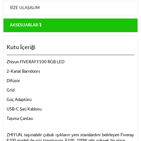
SIZE ULAŞALIM
AKSESUARLAR ⮯
Kutu İçeriği
Zhiyun FIVERAY F100 RGB LED
2-Kanat Barndoors
Difüzör
Grid
Güç Adaptörü
USB-C Şarj Kablosu
Taşıma Çantası
ZHIYUN, taşınabilir çubuk ışıkların yeni standardını belirleyen Fiveray
F100 modeli ile sizi tanıştırıyor. F100, 100W gibi yüksek bir güce