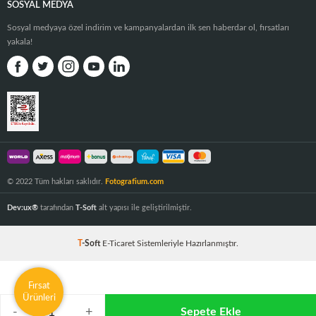
SOSYAL MEDYA
Sosyal medyaya özel indirim ve kampanyalardan ilk sen haberdar ol, fırsatları
yakala!
© 2022 Tüm hakları saklıdır.
Fotografium.com
Dev:ux®
tarafından
T-Soft
alt yapısı ile geliştirilmiştir.
T
-Soft
E-Ticaret
Sistemleriyle Hazırlanmıştır.
Fırsat
Ürünleri
-
+
Sepete Ekle