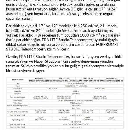
ömrüne sahiptir. HDMI, Kompozit (BNC), VGA ve isteğe bağlı SDI gibi
geniş video giriş-çıkış seçenekleriyle çok çeşitli stüdyo ortamlarına
kusursuz bir entegrasyon sağlar. Ayrıca DC güç ile çalışır. 17″ ila 24″
arasında değişen boyutlarla, farklı mekânsal gereksinimlere uygun
çözümler sunar.
Parlaklık seviyeleri, 17″ ve 19″ modeller için 250 cd/m², 21″ modeli
için 300 cd/m² ve 24″ modeli için 550 cd/m² olarak ayarlanmıştır.
Yüksek Parlaklık (HB) seçeneği tüm boyutları 1000 cd/m²’ye çıkararak
üstün parlaklık sağlar. ERA LITE Studio Teleprompter, uyumluluğuyla
dikkat çeker ve gelişmiş senaryo yönetim çözümü olan FORPROMPT
STUDIO Teleprompter yazılımını içerir.
Özetle, ERA LITE Studio Teleprompter, hassasiyet, uyum ve dayanıklılık
sunarak Yayın ve Haber Stüdyoları için stüdyo deneyimini yeniden
tanımlar. Stüdyo prodüksiyonlarınızı bu gelişmiş teleprompter sistemiyle
bir üst seviyeye taşıyın.