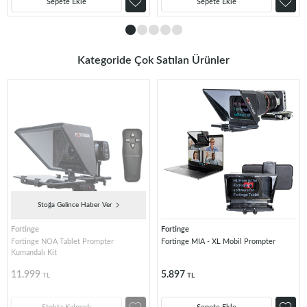
Sepete Ekle
Sepete Ekle
Kategoride Çok Satılan Ürünler
Stoğa Gelince Haber Ver
Fortinge
Fortinge
Fortinge NOA Tablet Prompter
Fortinge MIA - XL Mobil Prompter
Kumandalı Kit
11.999
5.897
TL
TL