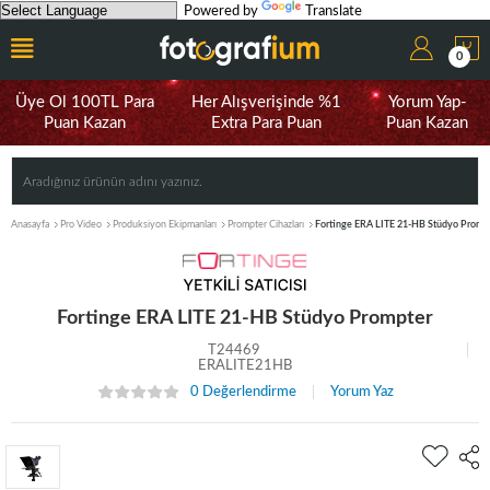
Powered by
Translate
0
Üye Ol 100TL Para
Her Alışverişinde %1
Yorum Yap-
Puan Kazan
Extra Para Puan
Puan Kazan
Anasayfa
Pro Video
Produksiyon Ekipmanları
Prompter Cihazları
Fortinge ERA LITE 21-HB Stüdyo Promp
Fortinge ERA LITE 21-HB Stüdyo Prompter
T24469
ERALITE21HB
0 Değerlendirme
Yorum Yaz